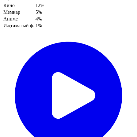
Кино
12%
Мемнар
5%
Аниме
4%
Иҗтимагый ф.
1%