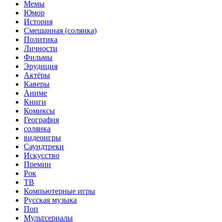
Мемы
Юмор
История
Смешанная (солянка)
Политика
Личности
Фильмы
Эрудиция
Актёры
Каверы
Аниме
Книги
Комиксы
География
солянка
видеоигры
Саундтреки
Искусство
Премии
Рок
ТВ
Компьютерные игры
Русская музыка
Поп
Мультсериалы