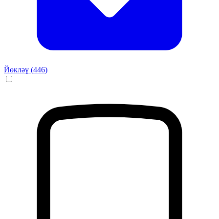
Йөкләү (
446
)