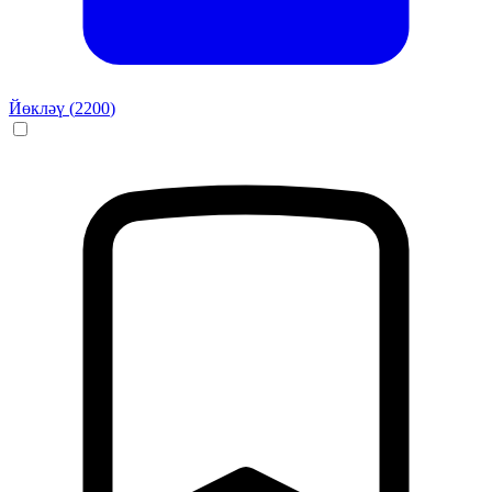
Йөкләү (
2200
)