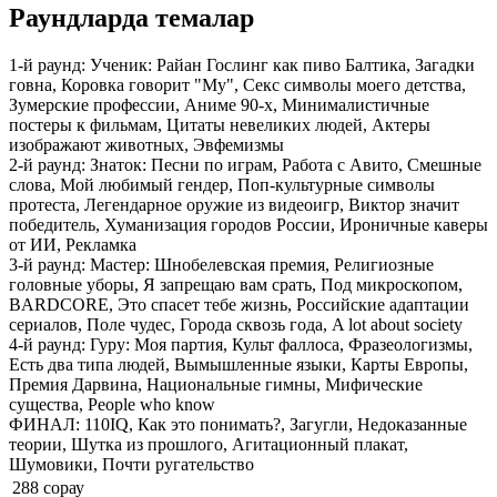
Раундларда темалар
1-й раунд: Ученик:
Райан Гослинг как пиво Балтика, Загадки
говна, Коровка говорит "Му", Секс символы моего детства,
Зумерские профессии, Аниме 90-х, Минималистичные
постеры к фильмам, Цитаты невеликих людей, Актеры
изображают животных, Эвфемизмы
2-й раунд: Знаток:
Песни по играм, Работа с Авито, Смешные
слова, Мой любимый гендер, Поп-культурные символы
протеста, Легендарное оружие из видеоигр, Виктор значит
победитель, Хуманизация городов России, Ироничные каверы
от ИИ, Рекламка
3-й раунд: Мастер:
Шнобелевская премия, Религиозные
головные уборы, Я запрещаю вам срать, Под микроскопом,
BARDCORE, Это спасет тебе жизнь, Российские адаптации
сериалов, Поле чудес, Города сквозь года, A lot about society
4-й раунд: Гуру:
Моя партия, Культ фаллоса, Фразеологизмы,
Есть два типа людей, Вымышленные языки, Карты Европы,
Премия Дарвина, Национальные гимны, Мифические
существа, People who know
ФИНАЛ:
110IQ, Как это понимать?, Загугли, Недоказанные
теории, Шутка из прошлого, Агитационный плакат,
Шумовики, Почти ругательство
288 сорау