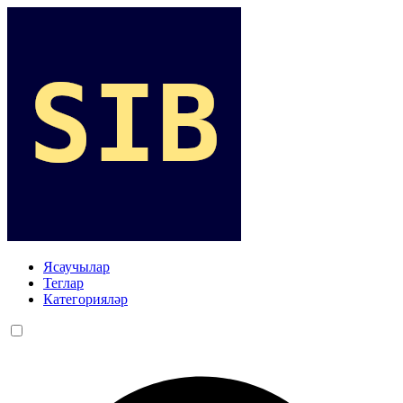
Ясаучылар
Теглар
Категорияләр