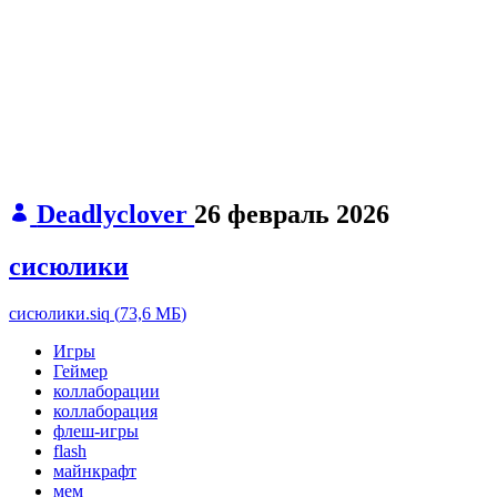
Deadlyclover
26 февраль 2026
сисюлики
сисюлики.siq
(
73,6 МБ
)
Игры
Геймер
коллаборации
коллаборация
флеш-игры
flash
майнкрафт
мем