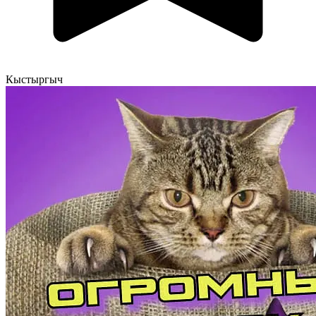
Кыстыргыч