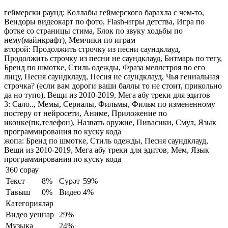
геймерски раунд:
Коллабы геймерского барахла с чем-то,
Вендоры видеокарт по фото, Flash-игры детства, Игра по
фотке со страницы стима, Блок по звуку ходьбы по
нему(майнкрафт), Мемчики по играм
второй:
Продолжить строчку из песни саундклауд,
Продолжить строчку из песни не саундклауд, Битмарь по тегу,
Бренд по шмотке, Стиль одежды, Фраза меллстроя по его
лицу, Песня саундклауд, Песня не саундклауд, Чья гениальная
строчка? (если вам дороги ваши баллы то не стоит, прикольно
да но тупо), Вещи из 2010-2019, Мега абу треки для эдитов
3:
Сало.., Мемы, Сериалы, Фильмы, Фильм по измененному
постеру от нейросети, Аниме, Приложение по
иконке(пк,телефон), Назвать оружие, Пивасики, Смул, Язык
программирования по куску кода
жопа:
Бренд по шмотке, Стиль одежды, Песня саундклауд,
Вещи из 2010-2019, Мега абу треки для эдитов, Мем, Язык
программирования по куску кода
360 сорау
Текст
8%
Сурәт
59%
Тавыш
0%
Видео
4%
Категорияләр
Видео уеннар
29%
Музыка
24%