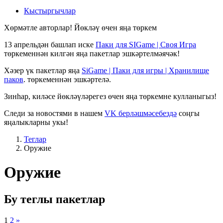
Кыстыргычлар
Хөрмәтле авторлар! Йөкләү өчен яңа төркем
13 апрельдән башлап иске
Паки для SIGame | Своя Игра
төркеменнән килгән яңа пакетлар эшкәртелмәячәк!
Хәзер үк пакетлар яңа
SiGame | Паки для игры | Хранилище
паков
. төркеменнән эшкәртелә.
Зинһар, киләсе йөкләүләрегез өчен яңа төркемне кулланыгыз!
Следи за новостями в нашем
VK берләшмәсебездә
соңгы
яңалыкларны укы!
Теглар
Оружие
Оружие
Бу теглы пакетлар
1
2
»