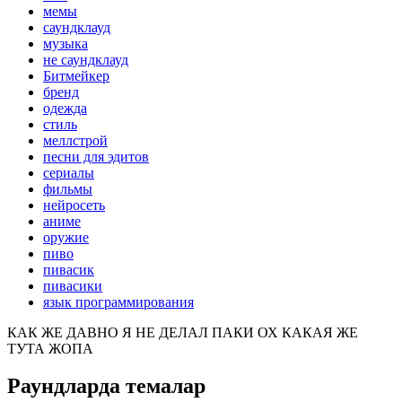
мемы
саундклауд
музыка
не саундклауд
Битмейкер
бренд
одежда
стиль
меллстрой
песни для эдитов
сериалы
фильмы
нейросеть
аниме
оружие
пиво
пивасик
пивасики
язык программирования
КАК ЖЕ ДАВНО Я НЕ ДЕЛАЛ ПАКИ ОХ КАКАЯ ЖЕ
ТУТА ЖОПА
Раундларда темалар