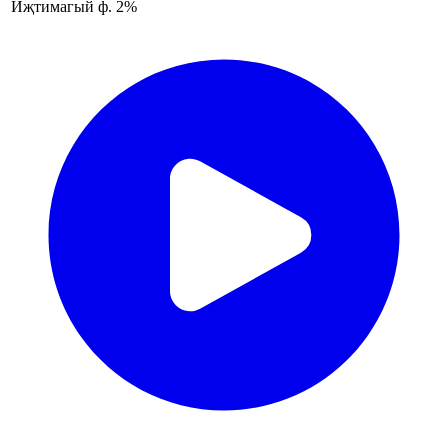
Иҗтимагый ф.
2%