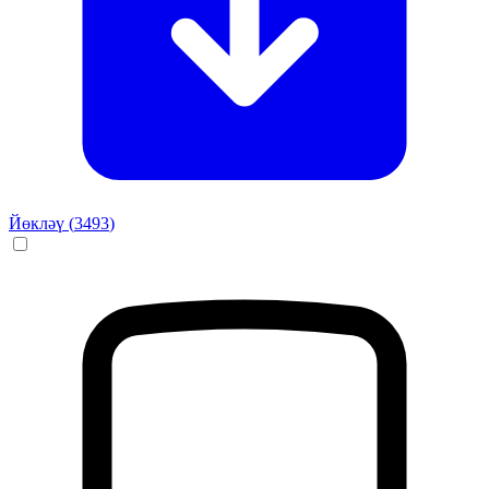
Йөкләү (
3493
)