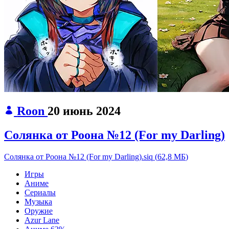
Roon
20 июнь 2024
Солянка от Роона №12 (For my Darling)
Солянка от Роона №12 (For my Darling).siq
(
62,8 МБ
)
Игры
Аниме
Сериалы
Музыка
Оружие
Azur Lane