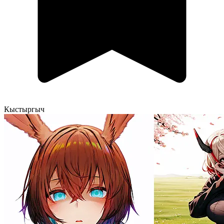
Кыстыргыч