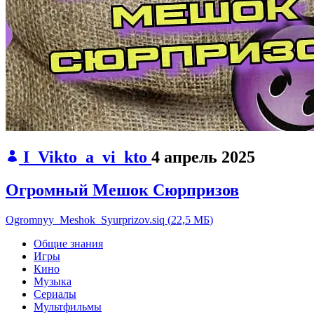
I_Vikto_a_vi_kto
4 апрель 2025
Огромный Мешок Сюрпризов
Ogromnyy_Meshok_Syurprizov.siq
(
22,5 МБ
)
Общие знания
Игры
Кино
Музыка
Сериалы
Мультфильмы