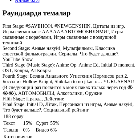
Аниме
62%
Раундларда темалар
First Stage:
#SAVEHOI4, #NEWGENSHIN, Цитаты из игр,
Игры связанные с АААААААВТОМОБИЛЯМИ!, Игры
связанные с кораблями, Игры связанные с воздушной
техникой
Second Stage:
Аняме нахуй!, Мультфильмы, Классика
советской фильмографии, Сериалы, Что будет дальше?,
YouTube Show
Third Stage (Music Stage):
Anime Op, Anime Ed, Initial D moment,
OST, Ковры, AI Ковры
Fourth Stage:
Бездна Анального Угнетения Нормисов part 2,
Боссы из Hollow Knight, Shikikan to no jikan o… YURUSENAI!
(В следующий раз появится в моих паках только через год 😭
😭😭), АВТОМОБИЛЬ!, Алкоголики, Оружие
Fifth Stage:
Правда, Действие
Final Stage:
Initial D, Лiтак, Персонажи из игры, Аняме нахуй!,
Что будет дальше?, Социальный рейтинг
188 сорау
Текст
15%
Сурәт
55%
Тавыш
0%
Видео
6%
Категорияләр