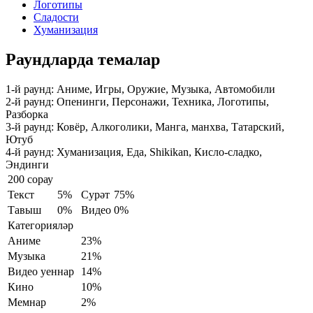
Логотипы
Сладости
Хуманизация
Раундларда темалар
1-й раунд:
Аниме, Игры, Оружие, Музыка, Автомобили
2-й раунд:
Опенинги, Персонажи, Техника, Логотипы,
Разборка
3-й раунд:
Ковёр, Алкоголики, Манга, манхва, Татарский,
Ютуб
4-й раунд:
Хуманизация, Еда, Shikikan, Кисло-сладко,
Эндинги
200 сорау
Текст
5%
Сурәт
75%
Тавыш
0%
Видео
0%
Категорияләр
Аниме
23%
Музыка
21%
Видео уеннар
14%
Кино
10%
Мемнар
2%