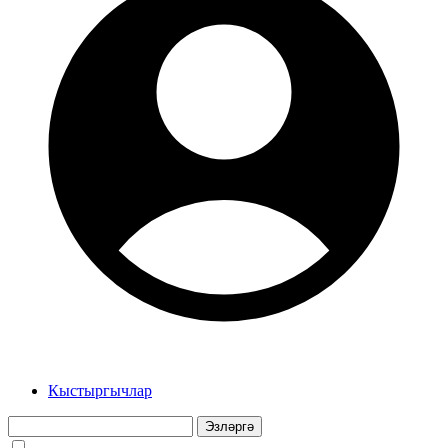
Кыстыргычлар