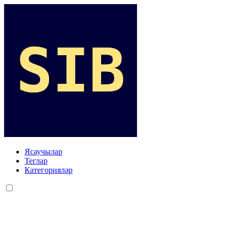
Ясаучылар
Теглар
Категорияләр