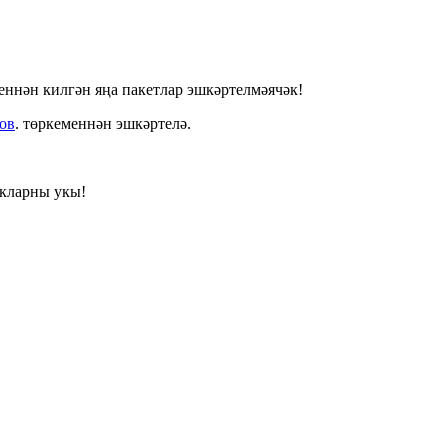
ннән килгән яңа пакетлар эшкәртелмәячәк!
ков
. төркеменнән эшкәртелә.
кларны укы!