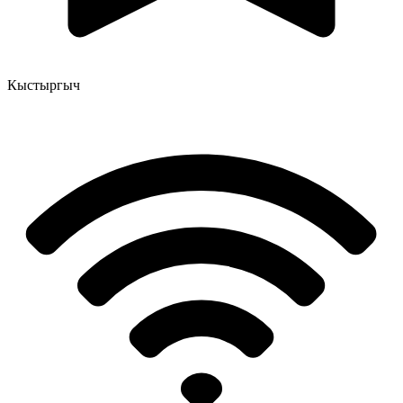
Кыстыргыч