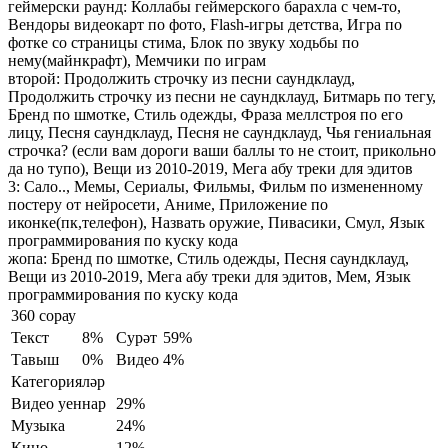
геймерски раунд:
Коллабы геймерского барахла с чем-то,
Вендоры видеокарт по фото, Flash-игры детства, Игра по
фотке со страницы стима, Блок по звуку ходьбы по
нему(майнкрафт), Мемчики по играм
второй:
Продолжить строчку из песни саундклауд,
Продолжить строчку из песни не саундклауд, Битмарь по тегу,
Бренд по шмотке, Стиль одежды, Фраза меллстроя по его
лицу, Песня саундклауд, Песня не саундклауд, Чья гениальная
строчка? (если вам дороги ваши баллы то не стоит, прикольно
да но тупо), Вещи из 2010-2019, Мега абу треки для эдитов
3:
Сало.., Мемы, Сериалы, Фильмы, Фильм по измененному
постеру от нейросети, Аниме, Приложение по
иконке(пк,телефон), Назвать оружие, Пивасики, Смул, Язык
программирования по куску кода
жопа:
Бренд по шмотке, Стиль одежды, Песня саундклауд,
Вещи из 2010-2019, Мега абу треки для эдитов, Мем, Язык
программирования по куску кода
360 сорау
Текст
8%
Сурәт
59%
Тавыш
0%
Видео
4%
Категорияләр
Видео уеннар
29%
Музыка
24%
Кино
12%