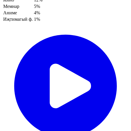
Мемнар
5%
Аниме
4%
Иҗтимагый ф.
1%