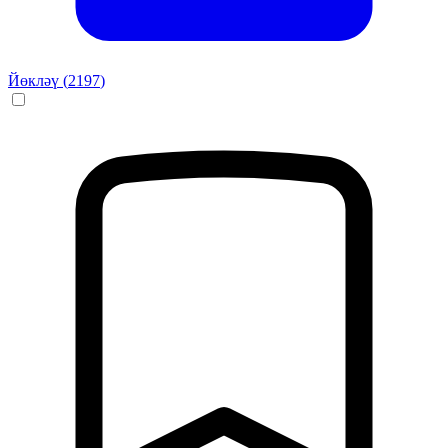
Йөкләү (
2197
)