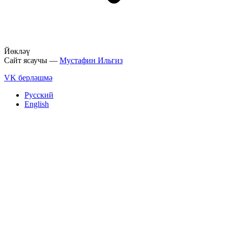
Йөкләү
Сайт ясаучы —
Мустафин Ильгиз
VK берләшмә
Русский
English