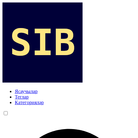
Ясаучылар
Теглар
Категорияләр