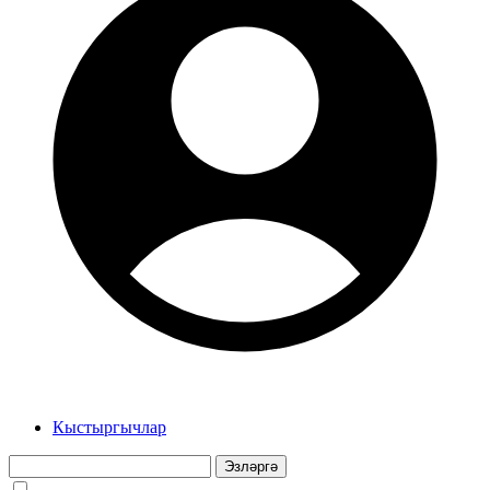
Кыстыргычлар