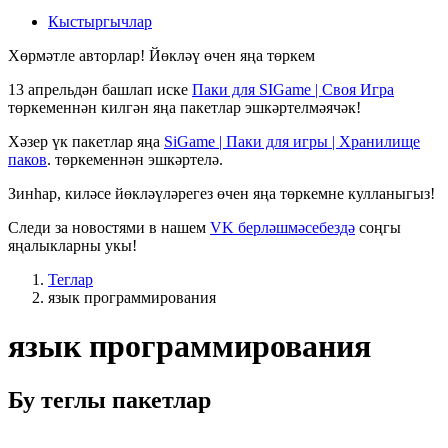
Кыстыргычлар
Хөрмәтле авторлар! Йөкләү өчен яңа төркем
13 апрельдән башлап иске
Паки для SIGame | Своя Игра
төркеменнән килгән яңа пакетлар эшкәртелмәячәк!
Хәзер үк пакетлар яңа
SiGame | Паки для игры | Хранилище
паков
. төркеменнән эшкәртелә.
Зинһар, киләсе йөкләүләрегез өчен яңа төркемне кулланыгыз!
Следи за новостями в нашем
VK берләшмәсебездә
соңгы
яңалыкларны укы!
Теглар
язык программирования
язык программирования
Бу теглы пакетлар