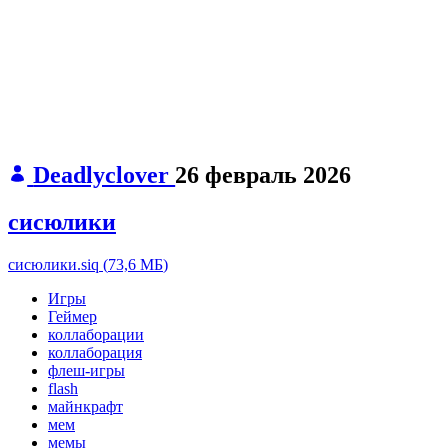
Deadlyclover
26 февраль 2026
сисюлики
сисюлики.siq
(
73,6 МБ
)
Игры
Геймер
коллаборации
коллаборация
флеш-игры
flash
майнкрафт
мем
мемы