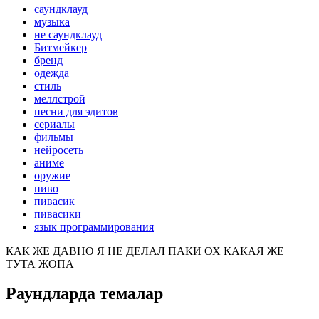
саундклауд
музыка
не саундклауд
Битмейкер
бренд
одежда
стиль
меллстрой
песни для эдитов
сериалы
фильмы
нейросеть
аниме
оружие
пиво
пивасик
пивасики
язык программирования
КАК ЖЕ ДАВНО Я НЕ ДЕЛАЛ ПАКИ ОХ КАКАЯ ЖЕ
ТУТА ЖОПА
Раундларда темалар