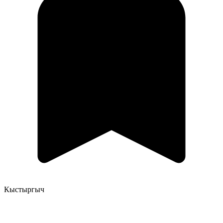
Кыстыргыч