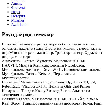
Аниме
Фильмы
Игры
История
Музыка
Azur Lane
Раундларда темалар
Игровой:
Те самые игры, в которые обычно не играют на
основном аккаунте Steam, Стратегии, Мужские персонажи из
игр, Женские персонажи из игр, Транспорт из игр, Оружие из
игр, Русские игры
Анимешно, Фильмо, Мультико, Манговый:
АНЯМЕ
НАХУЙ!, Манга и Комиксы, Сериалы Nickelodeon,
Мультфильмы компании DreamWorks, Исторические фильмы,
Мультфильмы Сartoon Network, Персонажи из
Мультличностей
Внимание! Музыкальная Пауза!:
Anime Op, Anime Ed, Ost,
Rebel Radio, Vladivostok FM, Песни из Girls Und Panzer,
История по Тапку и Ивану Басисту, Бездна Анального
Угнетения нормисов
Солянка из всего:
MLP moment, АНЯМЕ НАХУЙ2!, Shi-Ki-
Kan!, Зброя, Транспорт найденный на просторах Перми. Final