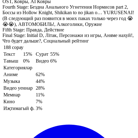
OST, Ковры, AI Ковры
Fourth Stage:
Бездна Анального Угнетения Нормисов part 2,
Боссы из Hollow Knight, Shikikan to no jikan o… YURUSENAI!
(В следующий раз появится в моих паках только через год 😭
😭😭), АВТОМОБИЛЬ!, Алкоголики, Оружие
Fifth Stage:
Правда, Действие
Final Stage:
Initial D, Лiтак, Персонажи из игры, Аняме нахуй!,
Что будет дальше?, Социальный рейтинг
188 сорау
Текст
15%
Сурәт
55%
Тавыш
0%
Видео
6%
Категорияләр
Аниме
62%
Музыка
44%
Видео уеннар
28%
Мемнар
11%
Кино
7%
Иҗтимагый ф.
3%