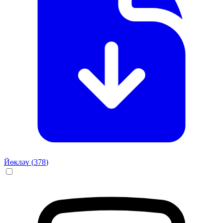
Йөкләү (
378
)