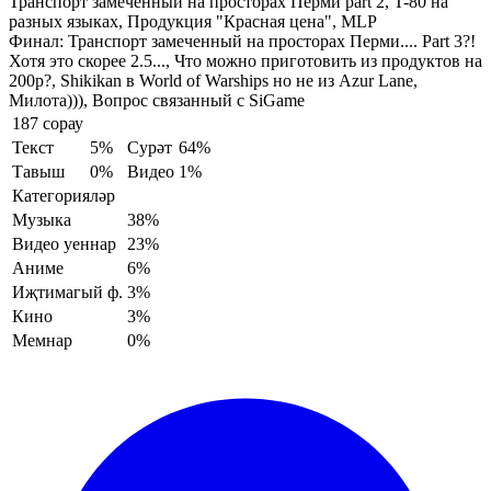
Транспорт замеченный на просторах Перми part 2, T-80 на
разных языках, Продукция "Красная цена", MLP
Финал:
Транспорт замеченный на просторах Перми.... Part 3?!
Хотя это скорее 2.5..., Что можно приготовить из продуктов на
200р?, Shikikan в World of Warships но не из Azur Lane,
Милота))), Вопрос связанный с SiGame
187 сорау
Текст
5%
Сурәт
64%
Тавыш
0%
Видео
1%
Категорияләр
Музыка
38%
Видео уеннар
23%
Аниме
6%
Иҗтимагый ф.
3%
Кино
3%
Мемнар
0%