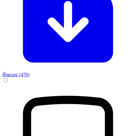
Йөкләү (
476
)