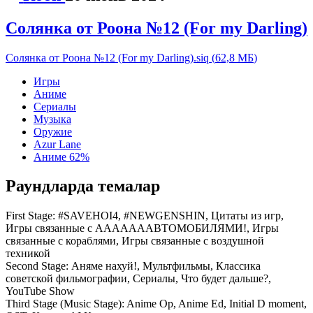
Солянка от Роона №12 (For my Darling)
Солянка от Роона №12 (For my Darling).siq
(
62,8 МБ
)
Игры
Аниме
Сериалы
Музыка
Оружие
Azur Lane
Аниме
62%
Раундларда темалар
First Stage:
#SAVEHOI4, #NEWGENSHIN, Цитаты из игр,
Игры связанные с АААААААВТОМОБИЛЯМИ!, Игры
связанные с кораблями, Игры связанные с воздушной
техникой
Second Stage:
Аняме нахуй!, Мультфильмы, Классика
советской фильмографии, Сериалы, Что будет дальше?,
YouTube Show
Third Stage (Music Stage):
Anime Op, Anime Ed, Initial D moment,