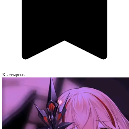
Кыстыргыч