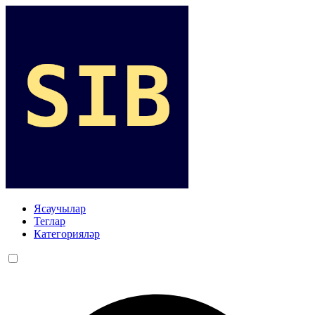
Ясаучылар
Теглар
Категорияләр