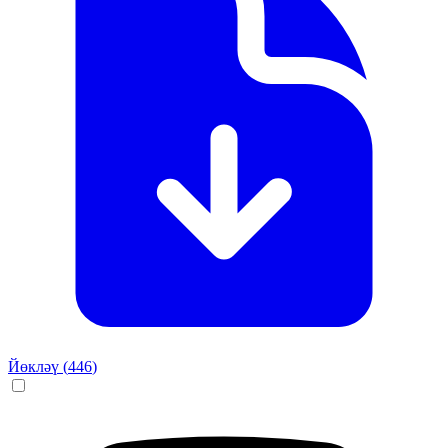
Йөкләү (
446
)