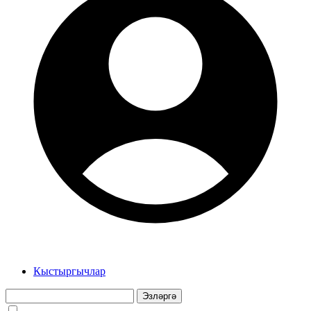
Кыстыргычлар