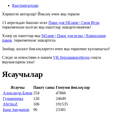
Кыстыргычлар
Хөрмәтле авторлар! Йөкләү өчен яңа төркем
13 апрельдән башлап иске
Паки для SIGame | Своя Игра
төркеменнән килгән яңа пакетлар эшкәртелмәячәк!
Хәзер үк пакетлар яңа
SiGame | Паки для игры | Хранилище
паков
. төркеменнән эшкәртелә.
Зинһар, киләсе йөкләүләрегез өчен яңа төркемне кулланыгыз!
Следи за новостями в нашем
VK берләшмәсебездә
соңгы
яңалыкларны укы!
Ясаучылар
Ясаучы
Пакет саны
Гомуми йөкләүләр
Александр Блюм
254
47866
Гульмоника
126
24649
Abr1koZ
106
191535
Баир Зандынов
96
23381