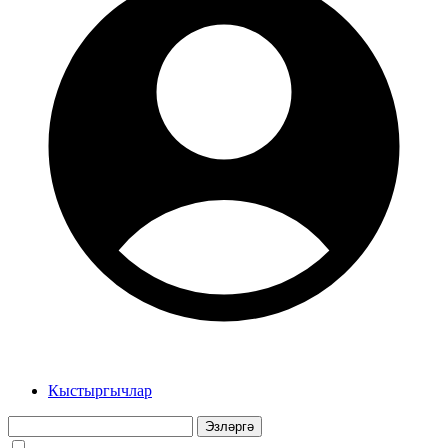
Кыстыргычлар