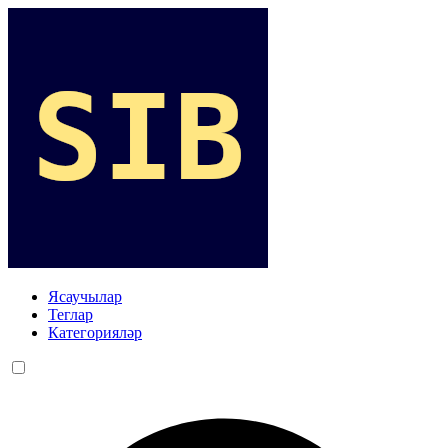
Ясаучылар
Теглар
Категорияләр