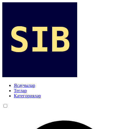
Ясаучылар
Теглар
Категорияләр