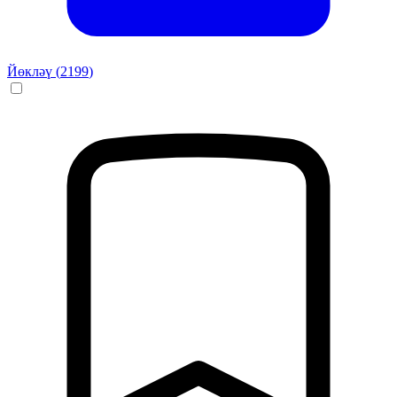
Йөкләү (
2199
)