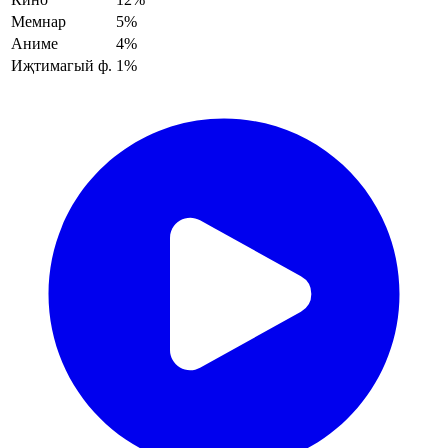
Мемнар
5%
Аниме
4%
Иҗтимагый ф.
1%