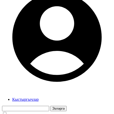
Кыстыргычлар