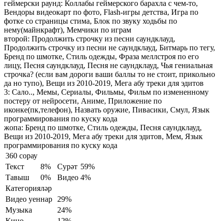
геймерски раунд:
Коллабы геймерского барахла с чем-то,
Вендоры видеокарт по фото, Flash-игры детства, Игра по
фотке со страницы стима, Блок по звуку ходьбы по
нему(майнкрафт), Мемчики по играм
второй:
Продолжить строчку из песни саундклауд,
Продолжить строчку из песни не саундклауд, Битмарь по тегу,
Бренд по шмотке, Стиль одежды, Фраза меллстроя по его
лицу, Песня саундклауд, Песня не саундклауд, Чья гениальная
строчка? (если вам дороги ваши баллы то не стоит, прикольно
да но тупо), Вещи из 2010-2019, Мега абу треки для эдитов
3:
Сало.., Мемы, Сериалы, Фильмы, Фильм по измененному
постеру от нейросети, Аниме, Приложение по
иконке(пк,телефон), Назвать оружие, Пивасики, Смул, Язык
программирования по куску кода
жопа:
Бренд по шмотке, Стиль одежды, Песня саундклауд,
Вещи из 2010-2019, Мега абу треки для эдитов, Мем, Язык
программирования по куску кода
360 сорау
Текст
8%
Сурәт
59%
Тавыш
0%
Видео
4%
Категорияләр
Видео уеннар
29%
Музыка
24%
Кино
12%