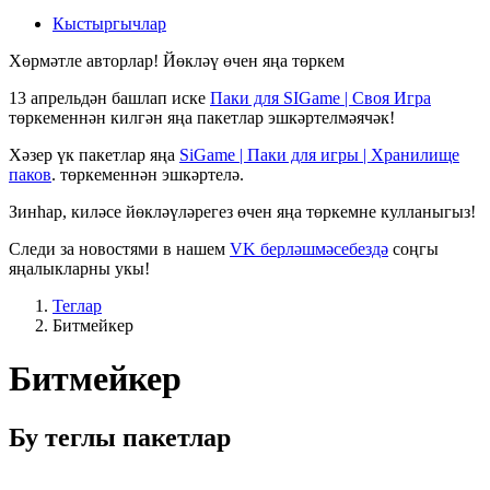
Кыстыргычлар
Хөрмәтле авторлар! Йөкләү өчен яңа төркем
13 апрельдән башлап иске
Паки для SIGame | Своя Игра
төркеменнән килгән яңа пакетлар эшкәртелмәячәк!
Хәзер үк пакетлар яңа
SiGame | Паки для игры | Хранилище
паков
. төркеменнән эшкәртелә.
Зинһар, киләсе йөкләүләрегез өчен яңа төркемне кулланыгыз!
Следи за новостями в нашем
VK берләшмәсебездә
соңгы
яңалыкларны укы!
Теглар
Битмейкер
Битмейкер
Бу теглы пакетлар