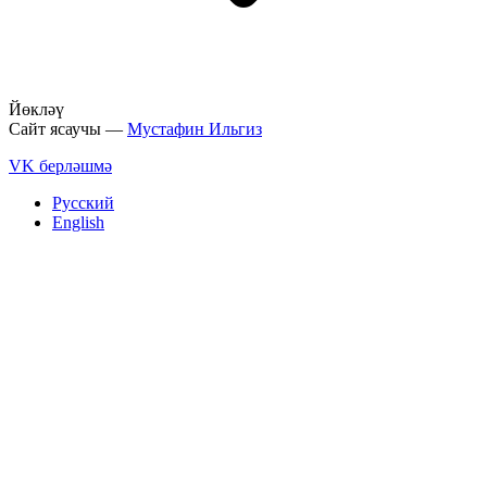
Йөкләү
Сайт ясаучы —
Мустафин Ильгиз
VK берләшмә
Русский
English