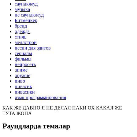
саундклауд
музыка
не саундклауд
Битмейкер
бренд
одежда
стиль
меллстрой
песни для эдитов
сериалы
фильмы
нейросеть
аниме
оружие
пиво
пивасик
пивасики
язык программирования
КАК ЖЕ ДАВНО Я НЕ ДЕЛАЛ ПАКИ ОХ КАКАЯ ЖЕ
ТУТА ЖОПА
Раундларда темалар