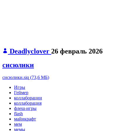
Deadlyclover
26 февраль 2026
сисюлики
сисюлики.siq
(
73,6 МБ
)
Игры
Геймер
коллаборации
коллаборация
флеш-игры
flash
майнкрафт
мем
мемы