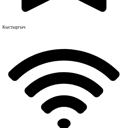
Кыстыргыч