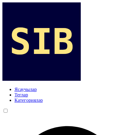
Ясаучылар
Теглар
Категорияләр