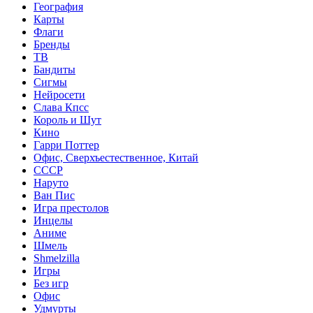
География
Карты
Флаги
Бренды
ТВ
Бандиты
Сигмы
Нейросети
Слава Кпсс
Король и Шут
Кино
Гарри Поттер
Офис, Сверхъестественное, Китай
СССР
Наруто
Ван Пис
Игра престолов
Инцелы
Аниме
Шмель
Shmelzilla
Игры
Без игр
Офис
Удмурты