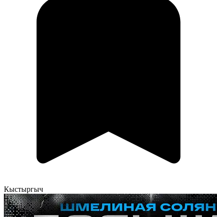
Кыстыргыч