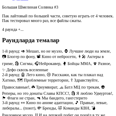
Большая Шмелиная Солянка #3
Пак лайтовый по большей части, советую играть от 4 человек.
Пак тестировал много раз, все файлы сжаты.
4 раунда +...
Раундларда темалар
1-й раунд:
🥑 Мешап, но не музло, 🦍 Лучшие люди на земле,
📷 Блогер по фону, 📽 Кино от нейросети, 👨‍🎤 Актеры в
гриме, 🗿 Сигмы, 🎧Нейрокавер, 🥊 Бойцы ММА, 🍄 Разное,
✨ Дефо сквозь вселенные
2-й раунд:
🤖 Лего кино, 😢 Расскажи, как ты плакал над
Хатико, 🗺 Проблемные территории, ☦️ Здравствуйте,
Православные!, ☘️ Триумвират, 🧢 Батл МЦ по трекам, 👽
Реперы, но это донаты Славы КПСС!, 🗿 Я люблю Удмуртов!,
🏴󠁧󠁢󠁳󠁣󠁴󠁿 Флаги не стран, 🔫 Мы бандито, гангстерито
3-й раунд:
👀 Кино по аниме адаптации, 🎵 Правые, левые,
либералы... (поют), 💸 Бренды, 🤣 Команды КВН, 💣
Рандомное музло, ⛓ И на дерзкий побег он пошёл в ту же