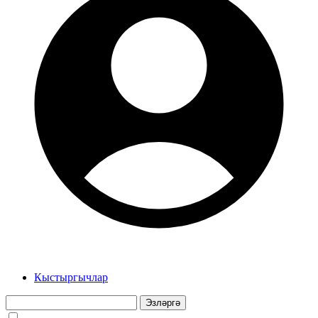
Кыстыргычлар