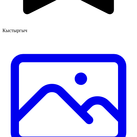
Кыстыргыч