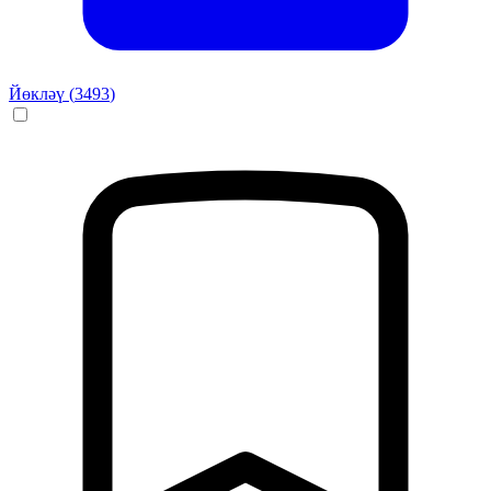
Йөкләү (
3493
)