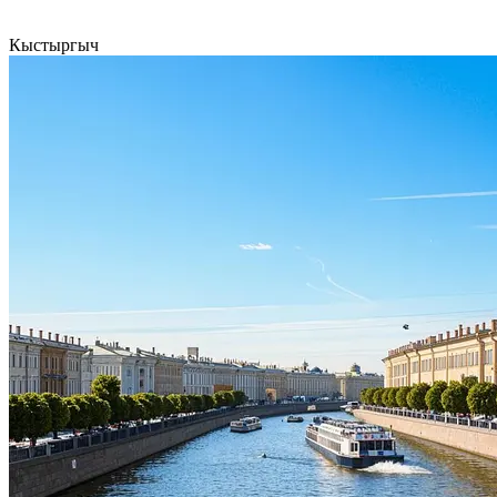
Кыстыргыч