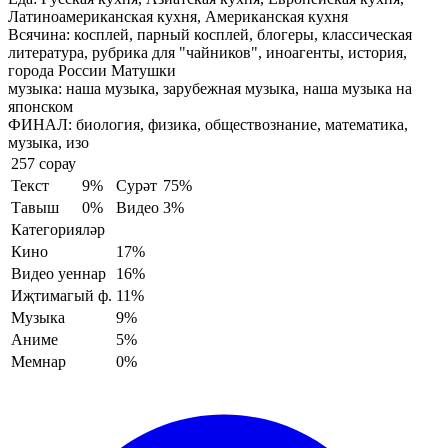
Латиноамериканская кухня, Американская кухня
Всячина:
косплей, парный косплей, блогеры, классическая
литература, рубрика для "чайников", иноагенты, история,
города России Матушки
музыка:
наша музыка, зарубежная музыка, наша музыка на
японском
ФИНАЛ:
биология, физика, обществознание, математика,
музыка, изо
257 сорау
Текст
9%
Сурәт
75%
Тавыш
0%
Видео
3%
Категорияләр
Кино
17%
Видео уеннар
16%
Иҗтимагый ф.
11%
Музыка
9%
Аниме
5%
Мемнар
0%