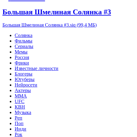
Большая Шмелиная Солянка #3
Большая Шмелиная Солянка #3.siq
(
99,4 МБ
)
Солянка
Фильмы
Сериалы
Мемы
Россия
Фрики
Известные личности
Блогеры
Ютуберы
Нейросети
Актеры
ММА
UFC
КВН
Музыка
Реп
Поп
Инди
Рок