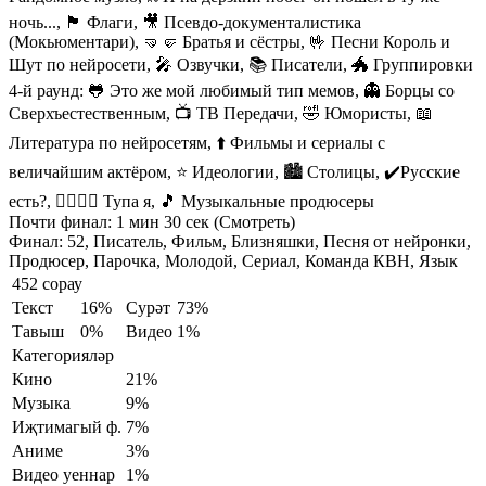
ночь..., 🏴 Флаги, 🎥 Псевдо-документалистика
(Мокьюментари), 🤜🤛 Братья и сёстры, 🤟 Песни Король и
Шут по нейросети, 🎤 Озвучки, 📚 Писатели, 🐲 Группировки
4-й раунд:
🐸 Это же мой любимый тип мемов, 👻 Борцы со
Сверхъестественным, 📺 ТВ Передачи, 🤣 Юмористы, 📖
Литература по нейросетям, ⬆️ Фильмы и сериалы с
величайшим актёром, ⭐️ Идеологии, 🏙 Столицы, ✔️Русские
есть?, 🙋‍♂️🙋‍♀️ Тупа я, 🎵 Музыкальные продюсеры
Почти финал:
1 мин 30 сек (Смотреть)
Финал:
52, Писатель, Фильм, Близняшки, Песня от нейронки,
Продюсер, Парочка, Молодой, Сериал, Команда КВН, Язык
452 сорау
Текст
16%
Сурәт
73%
Тавыш
0%
Видео
1%
Категорияләр
Кино
21%
Музыка
9%
Иҗтимагый ф.
7%
Аниме
3%
Видео уеннар
1%