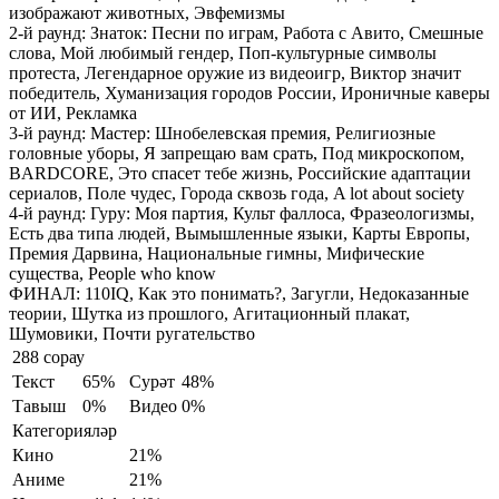
изображают животных, Эвфемизмы
2-й раунд: Знаток:
Песни по играм, Работа с Авито, Смешные
слова, Мой любимый гендер, Поп-культурные символы
протеста, Легендарное оружие из видеоигр, Виктор значит
победитель, Хуманизация городов России, Ироничные каверы
от ИИ, Рекламка
3-й раунд: Мастер:
Шнобелевская премия, Религиозные
головные уборы, Я запрещаю вам срать, Под микроскопом,
BARDCORE, Это спасет тебе жизнь, Российские адаптации
сериалов, Поле чудес, Города сквозь года, A lot about society
4-й раунд: Гуру:
Моя партия, Культ фаллоса, Фразеологизмы,
Есть два типа людей, Вымышленные языки, Карты Европы,
Премия Дарвина, Национальные гимны, Мифические
существа, People who know
ФИНАЛ:
110IQ, Как это понимать?, Загугли, Недоказанные
теории, Шутка из прошлого, Агитационный плакат,
Шумовики, Почти ругательство
288 сорау
Текст
65%
Сурәт
48%
Тавыш
0%
Видео
0%
Категорияләр
Кино
21%
Аниме
21%