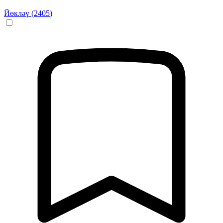
Йөкләү (
2405
)