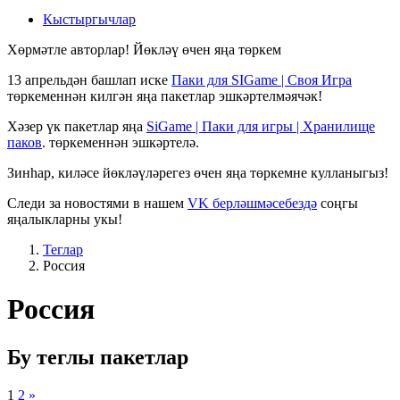
Кыстыргычлар
Хөрмәтле авторлар! Йөкләү өчен яңа төркем
13 апрельдән башлап иске
Паки для SIGame | Своя Игра
төркеменнән килгән яңа пакетлар эшкәртелмәячәк!
Хәзер үк пакетлар яңа
SiGame | Паки для игры | Хранилище
паков
. төркеменнән эшкәртелә.
Зинһар, киләсе йөкләүләрегез өчен яңа төркемне кулланыгыз!
Следи за новостями в нашем
VK берләшмәсебездә
соңгы
яңалыкларны укы!
Теглар
Россия
Россия
Бу теглы пакетлар
1
2
»