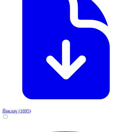
Йөкләү (
1695
)