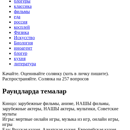
блогеры
классика
фильмы
еда
россия
косплей
Физика
Искусство
Биология
иноагент
блогер
кухня
литература
Качайте. Оценивайте солянку (хоть в личку пишите).
Распространяйте. Солянка на 257 вопросов
Раундларда темалар
Кинцо:
зарубежные фильмы, аниме, НАШЫ фильмы,
зарубежные актеры, НАШЫ актеры, мультики, Советские
мульты
Игры:
мертвые онлайн игры, музыка из игр, онлайн игры,
игры
Еда:
Русская кухня, Азиатская кухня, Европейская кухня,