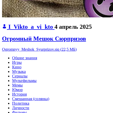
I_Vikto_a_vi_kto
4 апрель 2025
Огромный Мешок Сюрпризов
Ogromnyy_Meshok_Syurprizov.siq
(
22,5 МБ
)
Общие знания
Игры
Кино
Музыка
Сериалы
Мультфильмы
Мемы
Юмор
История
Смешанная (солянка)
Политика
Личности
Фильмы