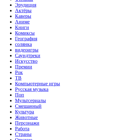
Эрудиция
Актёры
Каверы
Аниме
Книги
Комиксы
География
солянка
видеоигры
Саундтреки
Искусство
Премии
Рок
ТВ
Компьютерные игры
Русская музыка
Поп
Мультсериалы
Смешанный
Культура
Животные
Персонажи
Работа
Страны
Оружие