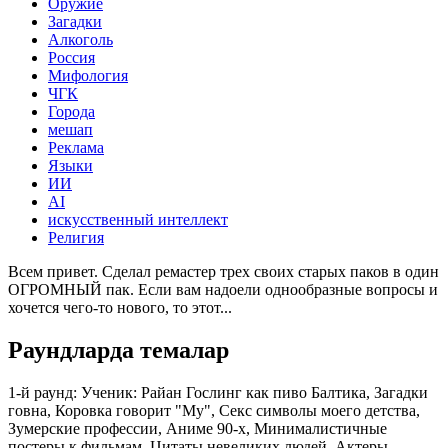
Оружие
Загадки
Алкоголь
Россия
Мифология
ЧГК
Города
мешап
Реклама
Языки
ИИ
AI
искусственный интеллект
Религия
Всем привет. Сделал ремастер трех своих старых паков в один
ОГРОМНЫЙ пак. Если вам надоели однообразные вопросы и
хочется чего-то нового, то этот...
Раундларда темалар
1-й раунд: Ученик:
Райан Гослинг как пиво Балтика, Загадки
говна, Коровка говорит "Му", Секс символы моего детства,
Зумерские профессии, Аниме 90-х, Минималистичные
постеры к фильмам, Цитаты невеликих людей, Актеры