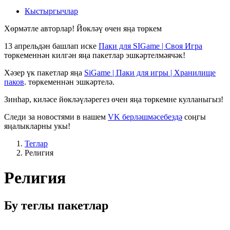
Кыстыргычлар
Хөрмәтле авторлар! Йөкләү өчен яңа төркем
13 апрельдән башлап иске
Паки для SIGame | Своя Игра
төркеменнән килгән яңа пакетлар эшкәртелмәячәк!
Хәзер үк пакетлар яңа
SiGame | Паки для игры | Хранилище
паков
. төркеменнән эшкәртелә.
Зинһар, киләсе йөкләүләрегез өчен яңа төркемне кулланыгыз!
Следи за новостями в нашем
VK берләшмәсебездә
соңгы
яңалыкларны укы!
Теглар
Религия
Религия
Бу теглы пакетлар