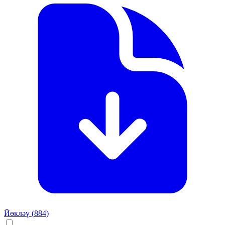
Йөкләү (
884
)