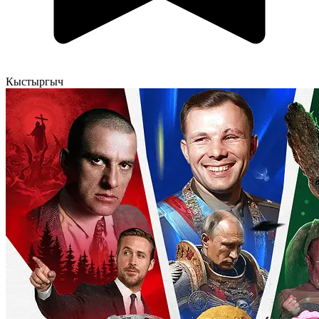
Кыстыргыч