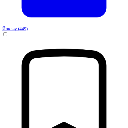
Йөкләү (
449
)