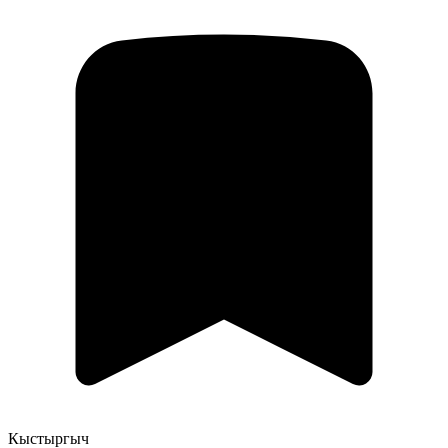
Кыстыргыч