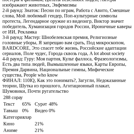
изображают животных, Эвфемизмы
2-й раунд: Знаток:
Песни по играм, Работа с Авито, Смешные
слова, Мой любимый гендер, Поп-культурные символы
протеста, Легендарное оружие из видеоигр, Виктор значит
победитель, Хуманизация городов России, Ироничные каверы
от ИИ, Рекламка
3-й раунд: Мастер:
Шнобелевская премия, Религиозные
головные уборы, Я запрещаю вам срать, Под микроскопом,
BARDCORE, Это спасет тебе жизнь, Российские адаптации
сериалов, Поле чудес, Города сквозь года, A lot about society
4-й раунд: Гуру:
Моя партия, Культ фаллоса, Фразеологизмы,
Есть два типа людей, Вымышленные языки, Карты Европы,
Премия Дарвина, Национальные гимны, Мифические
существа, People who know
ФИНАЛ:
110IQ, Как это понимать?, Загугли, Недоказанные
теории, Шутка из прошлого, Агитационный плакат,
Шумовики, Почти ругательство
288 сорау
Текст
65%
Сурәт
48%
Тавыш
0%
Видео
0%
Категорияләр
Кино
21%
Аниме
21%