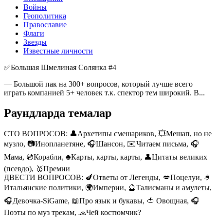
Войны
Геополитика
Православие
Флаги
Звезды
Известные личности
✅Большая Шмелиная Солянка #4
— Большой пак на 300+ вопросов, который лучше всего
играть компанией 5+ человек т.к. спектор тем широкий. В...
Раундларда темалар
СТО ВОПРОСОВ:
👤Архетипы смешариков, 💥Мешап, но не
музло, 📷Инопланетяне, 🎧Шансон, ✉️Читаем письма, 🎧
Мама, 💿Корабли, ♣️Карты, карты, карты, 👤Цитаты великих
(псевдо), 🥇Премии
ДВЕСТИ ВОПРОСОВ:
🍆Ответы от Легенды, 💋Поцелуи, 🤌
Итальянские политики, 🌍Империи, 🔮Талисманы и амулеты,
🎧Девочка-SiGame, 📖Про язык и букавы, 🍅 Овощная, 🎧
Поэты по муз трекам, 🧢Чей костюмчик?