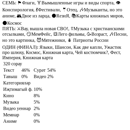
СЕМЬ:
🏴󠁧󠁢󠁳󠁣󠁴󠁿Флаги, 🏅Вымышленные игры и виды спорта, 👁
Конспирология, 💃Фестивали, 🤵Отец, 🎶Музыканты, но это
аниме, 👥Двое из ларца, ⚫️RезнЯ, 📚Карты книжных миров,
🌑Космос
ПЯТЬ:
⚔️Вау, вышла новая СВО!, ☦️Музыка с христианскими
отсылками, 😏МемФейс, 🔳Лего фильмы, 🥳Возраст, 🎶Песни,
но это картинка, 😈Мятежники, 🪆 Патриоты России
ОДИН (ФИНАЛ):
Языки, Шансон, Как две капли, Ужастик
про шлюху, Космос, Книжная карта, Чей костюмчик?, Фест,
Империя, Книжная карта
320 сорау
Текст
46%
Сурәт
54%
Тавыш
0%
Видео
2%
Категорияләр
Иҗтимагый ф.
10%
Кино
8%
Музыка
5%
Видео уеннар
2%
Мемнар
0%
Аниме
0%