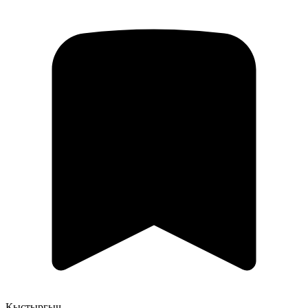
Кыстыргыч