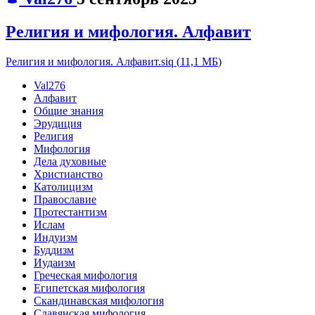
Религия и мифология. Алфавит
Религия и мифология. Алфавит.siq
(
11,1 МБ
)
Val276
Алфавит
Общие знания
Эрудиция
Религия
Мифология
Дела духовные
Христианство
Католицизм
Православие
Протестантизм
Ислам
Индуизм
Буддизм
Иудаизм
Греческая мифология
Египетская мифология
Скандинавская мифология
Славянская мифология