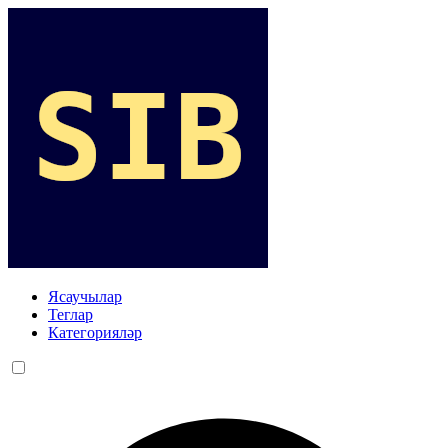
Ясаучылар
Теглар
Категорияләр