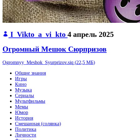
I_Vikto_a_vi_kto
4 апрель 2025
Огромный Мешок Сюрпризов
Ogromnyy_Meshok_Syurprizov.siq
(
22,5 МБ
)
Общие знания
Игры
Кино
Музыка
Сериалы
Мультфильмы
Мемы
Юмор
История
Смешанная (солянка)
Политика
Личности