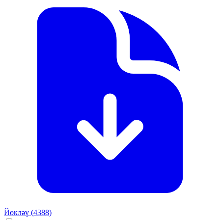
Йөкләү (
4388
)