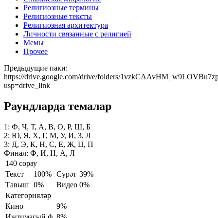
Религиозные термины
Религиозные тексты
Религиозная архитектура
Личности связанные с религией
Мемы
Прочее
Предыдущие паки:
https://drive.google.com/drive/folders/1vzkCAAvHM_w9LOVBu7z
usp=drive_link
Раундларда темалар
1:
Ф, Ч, Т, А, В, О, Р, Ш, Б
2:
Ю, Я, Х, Г, М, У, И, З, Л
3:
Д, Э, К, Н, С, Е, Ж, Ц, П
Финал:
Ф, И, Н, А, Л
140 сорау
Текст
100%
Сурәт
39%
Тавыш
0%
Видео
0%
Категорияләр
Кино
9%
Иҗтимагый ф.
8%