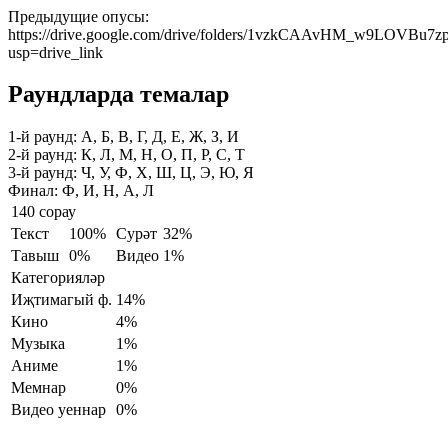
Предыдущие опусы:
https://drive.google.com/drive/folders/1vzkCAAvHM_w9LOVBu7z
usp=drive_link
Раундларда темалар
1-й раунд:
А, Б, В, Г, Д, Е, Ж, З, И
2-й раунд:
К, Л, М, Н, О, П, Р, С, Т
3-й раунд:
Ч, У, Ф, Х, Ш, Ц, Э, Ю, Я
Финал:
Ф, И, Н, А, Л
140 сорау
Текст
100%
Сурәт
32%
Тавыш
0%
Видео
1%
Категорияләр
Иҗтимагый ф.
14%
Кино
4%
Музыка
1%
Аниме
1%
Мемнар
0%
Видео уеннар
0%