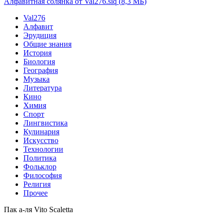
Алфавитная солянка от Val276.siq
(
8,3 МБ
)
Val276
Алфавит
Эрудиция
Общие знания
История
Биология
География
Музыка
Литература
Кино
Химия
Спорт
Лингвистика
Кулинария
Искусство
Технологии
Политика
Фольклор
Философия
Религия
Прочее
Пак а-ля Vito Scaletta