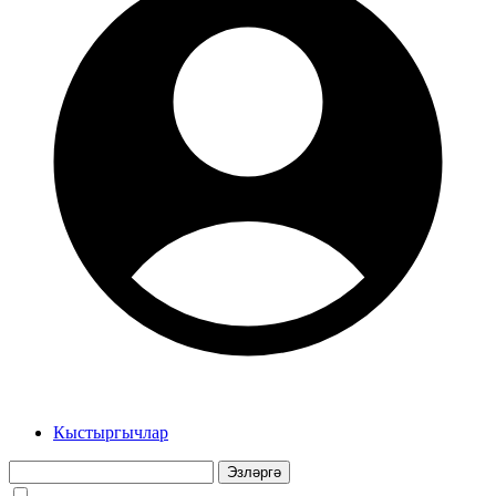
Кыстыргычлар