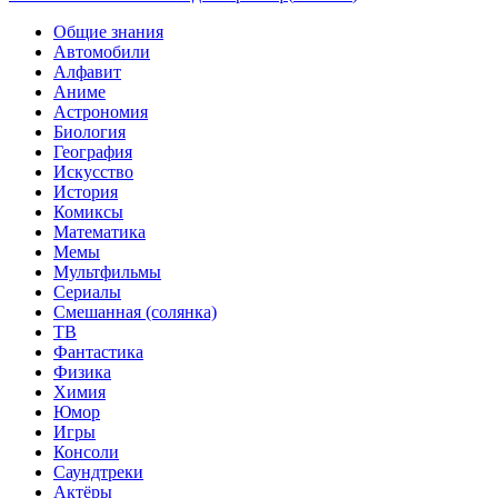
Общие знания
Автомобили
Алфавит
Аниме
Астрономия
Биология
География
Искусство
История
Комиксы
Математика
Мемы
Мультфильмы
Сериалы
Смешанная (солянка)
ТВ
Фантастика
Физика
Химия
Юмор
Игры
Консоли
Саундтреки
Актёры