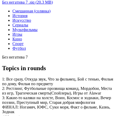
Без негатива 7 .siq
(
20.3 MB
)
Смешанная (солянка)
История
Искусство
Сериалы
Мультфильмы
Игры
Кино
Спорт
Футбол
Без негатива 7
Topics in rounds
1:
Все сразу, Откуда звук, Что за фильмец, Бой с тенью, Фильм
по дому, Фильм по предмету
2:
Рестлинг, Футбольные прозвища команд, Мордобои, Места
из игр, Трагическая смерть(Спойлеры), Игры от Alawar
3:
Какие-то каляки на холсте, Воин, Космос и зодиаки, Вечер
поэзии, Преступный мир, Старая добрая мифология
ФИНАЛ:
Ногамяч, ЮФС, Суки моря, Факт о фильме, Казнь,
Зодиак