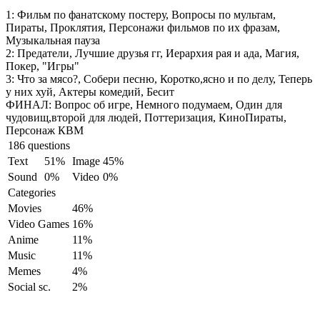
1:
Фильм по фанатскому постеру, Вопросы по мультам,
Пираты, Проклятия, Персонажи фильмов по их фразам,
Музыкальная пауза
2:
Предатели, Лучшие друзья гг, Иерархия рая и ада, Магия,
Покер, "Игры"
3:
Что за мясо?, Собери песню, Коротко,ясно и по делу, Теперь
у них хуй, Актеры комедий, Бесит
ФИНАЛ:
Вопрос об игре, Немного подумаем, Один для
чудовищ,второй для людей, Поттеризация, КиноПираты,
Персонаж КВМ
186 questions
Text
51%
Image
45%
Sound
0%
Video
0%
Categories
Movies
46%
Video Games
16%
Anime
11%
Music
11%
Memes
4%
Social sc.
2%