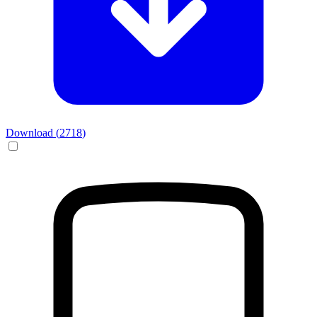
Download (
2718
)