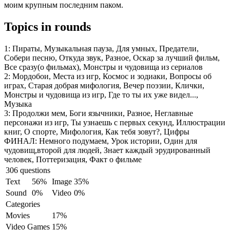
моим крупным последним паком.
Topics in rounds
1:
Пираты, Музыкальная пауза, Для умных, Предатели,
Собери песню, Откуда звук, Разное, Оскар за лучший фильм,
Все сразу(о фильмах), Монстры и чудовища из сериалов
2:
Мордобои, Места из игр, Космос и зодиаки, Вопросы об
играх, Старая добрая мифология, Вечер поэзии, Клички,
Монстры и чудовища из игр, Где то ты их уже видел...,
Музыка
3:
Продолжи мем, Боги язычники, Разное, Неглавные
персонажи из игр, Ты узнаешь с первых секунд, Иллюстрации
книг, О спорте, Мифология, Как тебя зовут?, Цифры
ФИНАЛ:
Немного подумаем, Урок истории, Один для
чудовищ,второй для людей, Знает каждый эрудированный
человек, Поттеризация, Факт о фильме
306 questions
Text
56%
Image
35%
Sound
0%
Video
0%
Categories
Movies
17%
Video Games
15%