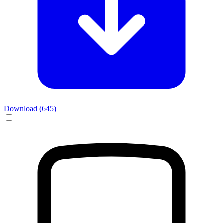
Download (
645
)