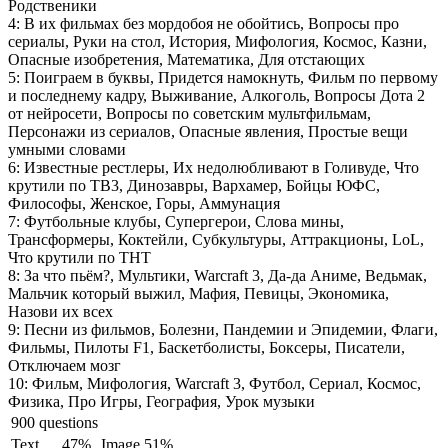
Родственики
4:
В их фильмах без мордобоя не обойтись, Вопросы про
сериалы, Руки на стол, История, Мифология, Космос, Казни,
Опасные изобретения, Математика, Для отстающих
5:
Поиграем в буквы, Придется намокнуть, Фильм по первому
и последнему кадру, Выживание, Алкоголь, Вопросы Дота 2
от нейросети, Вопросы по советским мультфильмам,
Персонажи из сериалов, Опасные явления, Простые вещи
умными словами
6:
Известные рестлеры, Их недолюбливают в Голивуде, Что
крутили по ТВ3, Динозавры, Вархамер, Бойцы ЮФС,
Философы, Женское, Горы, Аммунация
7:
Футбольные клубы, Супергерои, Слова мины,
Трансформеры, Коктейли, Субкультуры, Аттракционы, LoL,
Что крутили по ТНТ
8:
За что пьём?, Мультики, Warcraft 3, Да-да Аниме, Ведьмак,
Мальчик который выжил, Мафия, Певицы, Экономика,
Назови их всех
9:
Песни из фильмов, Болезни, Пандемии и Эпидемии, Флаги,
Фильмы, Пилоты F1, Баскетболисты, Боксеры, Писатели,
Отключаем мозг
10:
Фильм, Мифология, Warcraft 3, Футбол, Сериал, Космос,
Физика, Про Игры, География, Урок музыки
900 questions
Text
47%
Image
51%