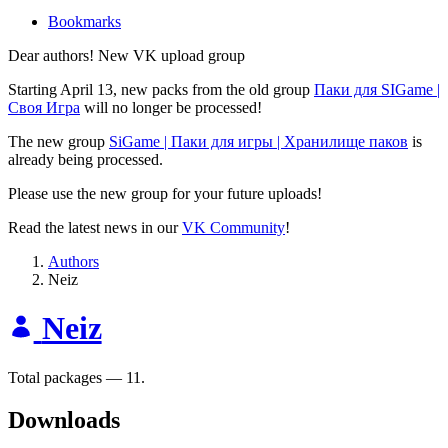
Bookmarks
Dear authors! New VK upload group
Starting April 13, new packs from the old group
Паки для SIGame |
Своя Игра
will no longer be processed!
The new group
SiGame | Паки для игры | Хранилище паков
is
already being processed.
Please use the new group for your future uploads!
Read the latest news in our
VK Community
!
Authors
Neiz
Neiz
Total packages — 11.
Downloads