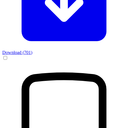
Download (
701
)