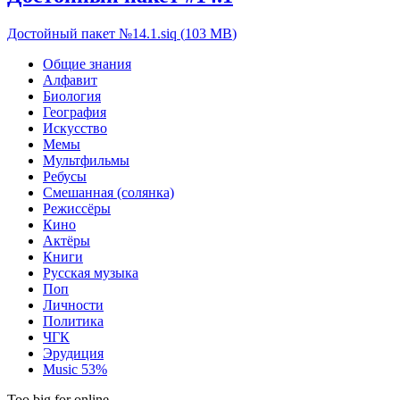
Достойный пакет №14.1.siq
(
103 MB
)
Общие знания
Алфавит
Биология
География
Искусство
Мемы
Мультфильмы
Ребусы
Смешанная (солянка)
Режиссёры
Кино
Актёры
Книги
Русская музыка
Поп
Личности
Политика
ЧГК
Эрудиция
Music
53%
Too big for online