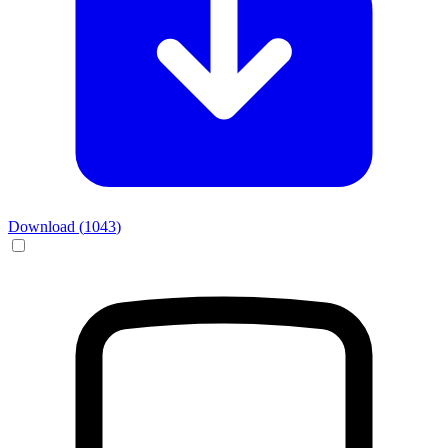
Download (
1043
)