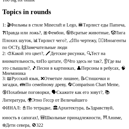
Topics in rounds
1:
🎬Фильмы в стиле Minecraft и Lego, 🍔Тирлист еды Папича,
❓Правда или ложь?, 🎀Фембои, 🤪Всратые животные, 🤡Лига
Плохих шуток, 📊Тирлист чего?, 📐По чертежу, 🕵️‍♂️Иноагенты
по ОСТу, 🙌Замечательные люди
2:
🎨Какой это цвет?, 🖍️Детские рисунки, 🔍Тест на
внимательность, 📜По цитате, 🤨Что здесь не так?, 👂Где вы
это слышали?, 🎵Песни в картинках, 👤Персоны в ребусах, 🧠
Мнемоника
3:
📖Русский язык, ❌Отметьте лишнее, 📝Стишочки и
загадки, 👪По семейному древу, 🔄Comparison Chart Meme,
🔞Похабные поговорки, 🗣️Скажите как его зовут?, 📚
Литература, 🌍Этно Гесср от Величайшего
ФИНАЛ:
📓По тетрадке, 🏛️Архитектура, 🥾Здравствуй,
юность в сапогах!, 🎒Школьные принадлежности, ⛩️Аниме,
❄️Дети севера, 🚫322