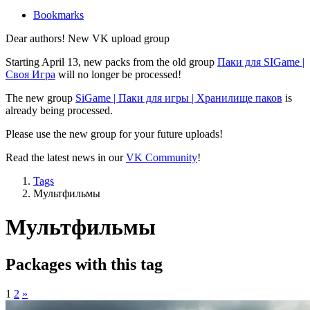
Bookmarks
Dear authors! New VK upload group
Starting April 13, new packs from the old group
Паки для SIGame |
Своя Игра
will no longer be processed!
The new group
SiGame | Паки для игры | Хранилище паков
is
already being processed.
Please use the new group for your future uploads!
Read the latest news in our
VK Community
!
Tags
Мультфильмы
Мультфильмы
Packages with this tag
1
2
»