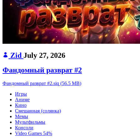
Zid
July 27, 2026
Фандомный разврат #2
Фандомный разврат #2.siq
(
56.5 MB
)
Игры
Аниме
Кино
Смешанная (солянка)
Мемы
Мультфильмы
Консоли
Video Games
54%