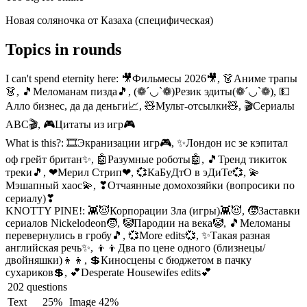
Новая соляночка от Казаха (специфическая)
Topics in rounds
I can't spend eternity here:
🎥Фильмесы 2026🎥, 👗Аниме трапы
👗, 🎵Меломанам пизда🎵, (❁´◡`❁)Резик эдиты(❁´◡`❁), 💵
Алло бизнес, да да деньги📈, 🧸Мульт-отсылки🧸, 🎬Сериалы
ABC🎬, 🎮Цитаты из игр🎮
What is this?:
🎞Экранизации игр🎮, ✨Лондон ис зе кэпитал
оф грейт британ✨, 🤖Разумные роботы🤖, 🎵Тренд тикиток
треки🎵, ❤Мерил Стрип❤, 💞КаБуДтО в эДиТе💞, 💫
Мэшапный хаос💫, ❣Отчаянные домохозяйки (вопросики по
сериалу)❣
KNOTTY PINE!:
👾😈Корпорации Зла (игры)👾😈, 🧒Заставки
сериалов Nickelodeon🧒, 🤡Пародии на века🤡, 🎵Меломаны
перевернулись в гробу🎵, 💞More edits💞, ✨Такая разная
английская речь✨, 👦👦Два по цене одного (близнецы/
двойняшки)👦👦, 💲Киносцены с бюджетом в пачку
сухариков💲, 💕Desperate Housewifes edits💕
202 questions
Text
25%
Image
42%