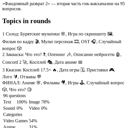
«Фандомный разврат 2» — вторая часть гик‑вакханалии на 95
вопросов.
Topics in rounds
1 Солод:
Бурятские мультики 🌸, Игра по скриншоту 🖼️,
Фильм по кадру 🎬, Мульт персонаж 🎞️, OST 🎧, Случайный
вопрос 🎲
2 Закваска:
Что это? ❓, Опенинг 🎶, Описание нейросети 🤖,
Concord 2 🚀, Косплей 🎭, Дата аниме 📅
3 Квасим:
Косплей 17.5+ 🔥, Дата игры 🗓️, Приставки 🎮,
Лого 🔰, Отзывы 💬
ФИНАЛ:
Аниме 🌸, Фильмы 🎥, Игры 🕹️, Случайный вопрос
🎲, Что это? 🧐
96 questions
Text
100%
Image
78%
Sound
0%
Video
0%
Categories
Video Games
54%
Anime
31%