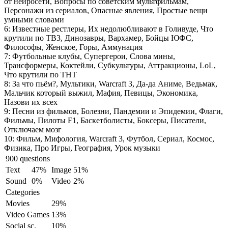
от нейросети, Вопросы по советским мультфильмам,
Персонажи из сериалов, Опасные явления, Простые вещи
умными словами
6:
Известные рестлеры, Их недолюбливают в Голивуде, Что
крутили по ТВ3, Динозавры, Вархамер, Бойцы ЮФС,
Философы, Женское, Горы, Аммунация
7:
Футбольные клубы, Супергерои, Слова мины,
Трансформеры, Коктейли, Субкультуры, Аттракционы, LoL,
Что крутили по ТНТ
8:
За что пьём?, Мультики, Warcraft 3, Да-да Аниме, Ведьмак,
Мальчик который выжил, Мафия, Певицы, Экономика,
Назови их всех
9:
Песни из фильмов, Болезни, Пандемии и Эпидемии, Флаги,
Фильмы, Пилоты F1, Баскетболисты, Боксеры, Писатели,
Отключаем мозг
10:
Фильм, Мифология, Warcraft 3, Футбол, Сериал, Космос,
Физика, Про Игры, География, Урок музыки
900 questions
Text
47%
Image
51%
Sound
0%
Video
2%
Categories
Movies
29%
Video Games
13%
Social sc.
10%