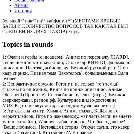
Химия
История
большой⁶⁷ пак⁶⁷ на⁶⁷ кайфануть⁶⁷ (МЕСТАМИ КРИВЫЕ
БАЛЫ И КОЛИЧЕСТВО ВОПРОСОВ ТАК КАК ПАК БЫЛ
СЛЕПЛЕН ИЗ ДВУХ ПАКОВ) Enjoy.
Topics in rounds
1:
Флаги и гербы (с нюансом), Аниме по персонажу [HARD],
Ты не помнишь эти мультики, Стоп кадр КИНЦО, фильмы по
описанию, Настоящая биология, Великий русский рэп, Стоп
кадр сирики, Пивная тема [Захотелось], больше/меньше 5млн
рублей
2:
Непрактичное оружие, Ретвит и не только [топ темка],
фильмы по описанию, Книга по кринж описанию, Аниме
Oldschool (Простите), Светлейшие нулевые (игры), Великие
сверхдержавы, регион рф, Культурное видео-достояние,
MUZIK (это не вкус автора, а рандом музло вы че епт)
3:
Артефакты из игр, Химки, Аниме глазки, Кайфарик с
маркетплейсов, Игра по-шакальному, мат часть (если не знаете
матан скипайте), Windows заблокирован, Что было дальше?
(Ваше любимое), Настоящая история, Откуда саунд, это кавер
сука [x2 за автора], Кто смолит??, В прайме