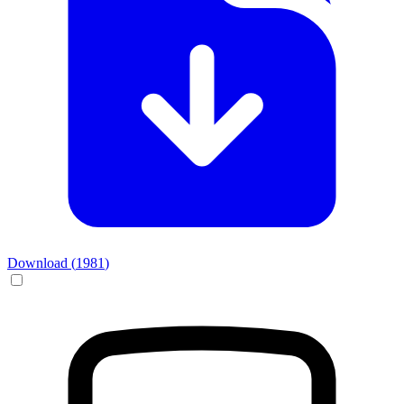
Download (
1981
)