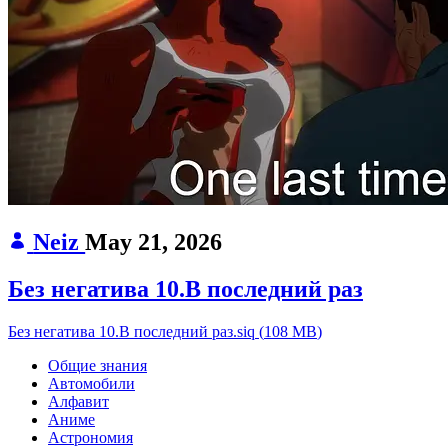
Neiz
May 21, 2026
Без негатива 10.В последний раз
Без негатива 10.В последний раз.siq
(
108 MB
)
Общие знания
Автомобили
Алфавит
Аниме
Астрономия