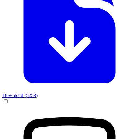
Download (
5258
)