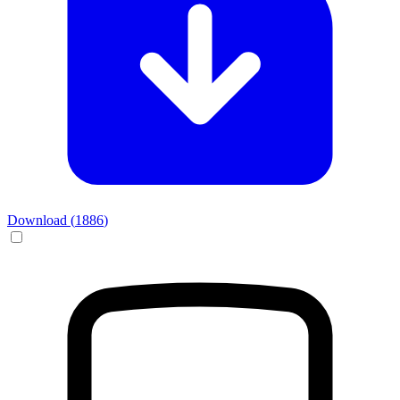
Download (
1886
)