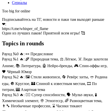
Сериалы
Too big for online
Подписывайтесь на ТГ, новости и паки там выходят раньше
❤:
https://t.me/whisper_of_flame
Один из лучших паков! Приятной всем игры! 🥰
Topics in rounds
Раунд №0 🔥:
👀 Предисловие
Раунд №1 🔥:
🌾 Природная тема, ⚖️ Лёгкое, ☠️ Люди захотели
Аниме, 📚 Литература, 🤖 Нейро-бренды, 🎮 Спин-оффы игр,
🖤 Чёрный Юмор
Раунд №2 🔥:
🖼️ Стили живописи, 🔄 Ревёрс хиты, 🥙 Родина
еды, 🔘 Круглое, 🏰 Спиной к известным местам, 🎞️ По
титрам, 🎰 Азартная тема
Раунд №3 🔥:
🦸‍♂️ Супер способности, 🗣️ Мульт-звуки, 🧪
Химический элемент, 👳 Этногесср, 🌈 Разноцветная тема,
👨‍🔧 Необычные профессии, ⌛ Часики тикают