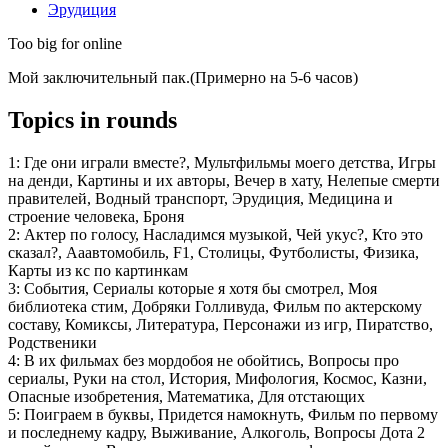
Эрудиция
Too big for online
Мой заключительный пак.(Примерно на 5-6 часов)
Topics in rounds
1:
Где они играли вместе?, Мультфильмы моего детства, Игры
на денди, Картины и их авторы, Вечер в хату, Нелепые смерти
правителей, Водный транспорт, Эрудиция, Медицина и
строение человека, Броня
2:
Актер по голосу, Насладимся музыкой, Чей укус?, Кто это
сказал?, Ааавтомобиль, F1, Столицы, Футболисты, Физика,
Карты из кс по картинкам
3:
События, Сериалы которые я хотя бы смотрел, Моя
библиотека стим, Добряки Голливуда, Фильм по актерскому
составу, Комиксы, Литература, Персонажи из игр, Пиратство,
Родственики
4:
В их фильмах без мордобоя не обойтись, Вопросы про
сериалы, Руки на стол, История, Мифология, Космос, Казни,
Опасные изобретения, Математика, Для отстающих
5:
Поиграем в буквы, Придется намокнуть, Фильм по первому
и последнему кадру, Выживание, Алкоголь, Вопросы Дота 2