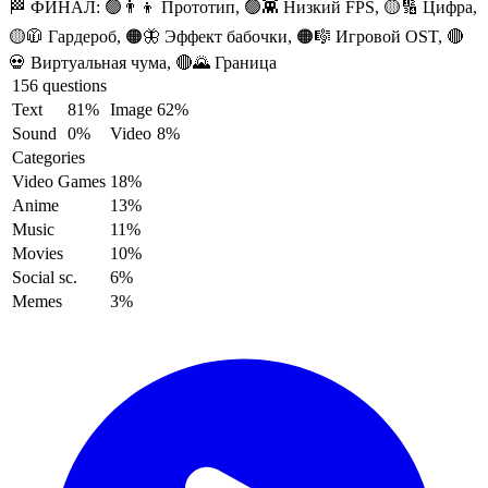
🏁 ФИНАЛ:
🟢👨‍👦 Прототип, 🟢👾 Низкий FPS, 🟡🔢 Цифра,
🟡🧥 Гардероб, 🟠🦋 Эффект бабочки, 🟠🎼 Игровой OST, 🔴
💀 Виртуальная чума, 🔴🌄 Граница
156 questions
Text
81%
Image
62%
Sound
0%
Video
8%
Categories
Video Games
18%
Anime
13%
Music
11%
Movies
10%
Social sc.
6%
Memes
3%