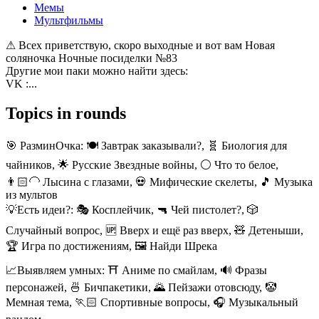
Мемы
Мультфильмы
⚠ Всех приветствую, скоро выходные и вот вам Новая
соляночка Ночные посиделки №83
Другие мои паки можно найти здесь:
VK :...
Topics in rounds
🎯 РазминОчка:
🍽️ Завтрак заказывали?, 🧬 Биология для
чайников, 🌟 Русские Звездные войны, ⚪ Что то белое,
👨🏻‍🦲 Лысина с глазами, 💀 Мифические скелеты, 🎵 Музыка
из мультов
💡Есть идеи?:
🎭 Косплейчик, 🔫 Чей пистолет?, 🎲
Случайный вопрос, 🆙 Вверх и ещё раз вверх, 🧸 Детеныши,
🏆 Игра по достижениям, 🖼️ Найди Шрека
📈Выявляем умных:
⛩️ Аниме по смайлам, 🔊 Фразы
персонажей, 🍜 Бичпакетики, 🌄 Пейзажи отовсюду, 🤡
Мемная тема, 🏃🏻 Спортивные вопросы, 🎧 Музыкальный