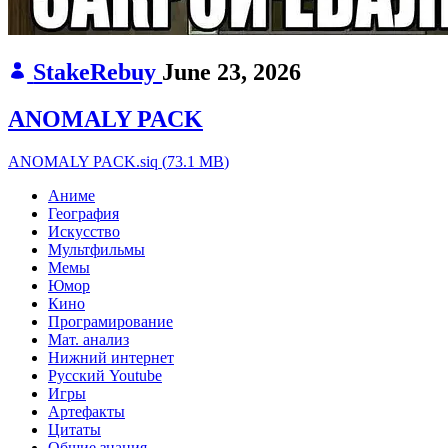
StakeRebuy
June 23, 2026
ANOMALY PACK
ANOMALY PACK.siq
(
73.1 MB
)
Аниме
География
Искусство
Мультфильмы
Мемы
Юмор
Кино
Програмирование
Мат. анализ
Нижний интернет
Русский Youtube
Игры
Артефакты
Цитаты
Общие знания