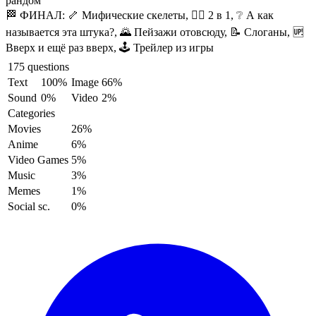
рандом
🏁 ФИНАЛ:
🦴 Мифические скелеты, ✋🏽 2 в 1, ❔ А как
называется эта штука?, 🌄 Пейзажи отовсюду, 📝 Слоганы, 🆙
Вверх и ещё раз вверх, 🕹️ Трейлер из игры
175 questions
Text
100%
Image
66%
Sound
0%
Video
2%
Categories
Movies
26%
Anime
6%
Video Games
5%
Music
3%
Memes
1%
Social sc.
0%