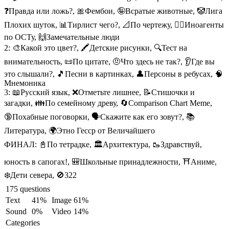
❓Правда или ложь?, 🎀Фембои, 🤪Всратые животные, 🤡Лига
Плохих шуток, 📊Тирлист чего?, 📐По чертежу, 🕵️‍♂️Иноагенты
по ОСТу, 🙌Замечательные люди
2:
🎨Какой это цвет?, 🖍️Детские рисунки, 🔍Тест на
внимательность, 📜По цитате, 🤨Что здесь не так?, 👂Где вы
это слышали?, 🎵Песни в картинках, 👤Персоны в ребусах, 🧠
Мнемоника
3:
📖Русский язык, ❌Отметьте лишнее, 📝Стишочки и
загадки, 👪По семейному древу, 🔄Comparison Chart Meme,
🔞Похабные поговорки, 🗣️Скажите как его зовут?, 📚
Литература, 🌍Этно Гесср от Величайшего
ФИНАЛ:
📓По тетрадке, 🏛️Архитектура, 🥾Здравствуй,
юность в сапогах!, 🎒Школьные принадлежности, ⛩️Аниме,
❄️Дети севера, 🚫322
175 questions
Text
41%
Image
61%
Sound
0%
Video
14%
Categories