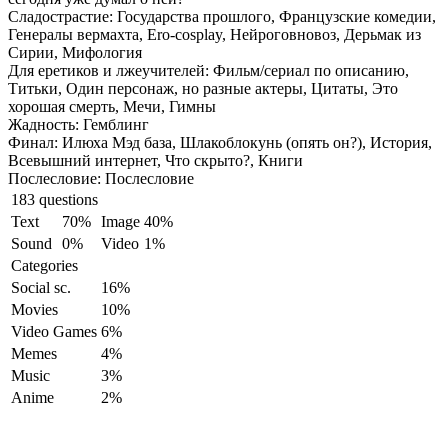
Сладострастие:
Государства прошлого, Французские комедии,
Генералы вермахта, Ero-cosplay, Нейроговновоз, Дерьмак из
Сирии, Мифология
Для еретиков и лжеучителей:
Фильм/сериал по описанию,
Титьки, Один персонаж, но разные актеры, Цитаты, Это
хорошая смерть, Мечи, Гимны
Жадность:
Гемблинг
Финал:
Илюха Мэд база, Шлакоблокунь (опять он?), История,
Всевышний интернет, Что скрыто?, Книги
Послесловие:
Послесловие
183 questions
Text
70%
Image
40%
Sound
0%
Video
1%
Categories
Social sc.
16%
Movies
10%
Video Games
6%
Memes
4%
Music
3%
Anime
2%