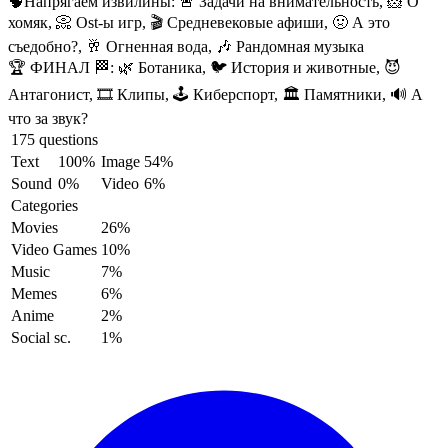
🧠Напрягаем извилины:
🚨 Задачи на внимательность, 🐹 О
хомяк, 📀 Ost-ы игр, 🎬 Средневековые афиши, 🤢 А это
съедобно?, 🥂 Огненная вода, 🎶 Рандомная музыка
🏆 ФИНАЛ 🏁:
🌿 Ботаника, 🐦‍ История и животные, 😈
Антагонист, 🎞️ Клипы, 🕹️ Киберспорт, 🏛️ Памятники, 🔊 А
что за звук?
175 questions
Text
100%
Image
54%
Sound
0%
Video
6%
Categories
Movies
26%
Video Games
10%
Music
7%
Memes
6%
Anime
2%
Social sc.
1%