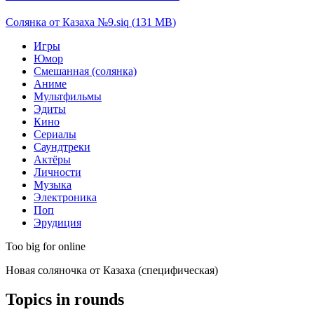
Солянка от Казаха №9.siq
(
131 MB
)
Игры
Юмор
Смешанная (солянка)
Аниме
Мультфильмы
Эдиты
Кино
Сериалы
Саундтреки
Актёры
Личности
Музыка
Электроника
Поп
Эрудиция
Too big for online
Новая соляночка от Казаха (специфическая)
Topics in rounds