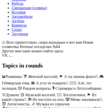
Ребусы
Смешанная (солянка)
История
Автомобили
Актёры
Комиксы
Спорт
Эрудиция
⚠ Всех приветствую, скоро выходные и вот вам Новая
соляночка Ночные посиделки №84
Другие мои паки можно найти здесь:
VK :...
Topics in rounds
🧩Разминка:
👘 Женский косплей, 🏴 А ты знаешь флаги?, 🎮
Геймерская тема, 🍔 А есть че пожрать?, 👮🏻‍♂️ Алё, это
полиция, 🎲 Рандом вопросы, 🎙️ Стримеры и Летсплейщики
💡Думаем:
🥻 Мужской косплей, 🐦‍🔥 Логотипчики, 🏴 Из
какой страны?, 🐞 Не наступи на них, 🤡 Мемы заказывали?,
😈 Антагонисты, 🎶 Музыка из сериалов