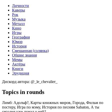
Личности
Каверы
Рок
Музыка
Металл
Кино
Игры
География
Юмор
История
Смешанная (солянка)
Общие знания
Мемы
Актёры
Книги
Эрудиция
Дискорд автора: @_le_chevalier_
Topics in rounds
Лимб:
Адольф?, Карты книжных миров, Города, Фильм по
постеру, Игра по мэму, История по песням Sabaton, А ты
сегодня уже думал о ней?