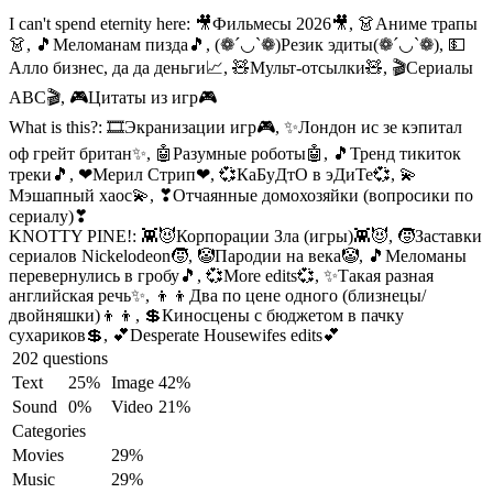
I can't spend eternity here:
🎥Фильмесы 2026🎥, 👗Аниме трапы
👗, 🎵Меломанам пизда🎵, (❁´◡`❁)Резик эдиты(❁´◡`❁), 💵
Алло бизнес, да да деньги📈, 🧸Мульт-отсылки🧸, 🎬Сериалы
ABC🎬, 🎮Цитаты из игр🎮
What is this?:
🎞Экранизации игр🎮, ✨Лондон ис зе кэпитал
оф грейт британ✨, 🤖Разумные роботы🤖, 🎵Тренд тикиток
треки🎵, ❤Мерил Стрип❤, 💞КаБуДтО в эДиТе💞, 💫
Мэшапный хаос💫, ❣Отчаянные домохозяйки (вопросики по
сериалу)❣
KNOTTY PINE!:
👾😈Корпорации Зла (игры)👾😈, 🧒Заставки
сериалов Nickelodeon🧒, 🤡Пародии на века🤡, 🎵Меломаны
перевернулись в гробу🎵, 💞More edits💞, ✨Такая разная
английская речь✨, 👦👦Два по цене одного (близнецы/
двойняшки)👦👦, 💲Киносцены с бюджетом в пачку
сухариков💲, 💕Desperate Housewifes edits💕
202 questions
Text
25%
Image
42%
Sound
0%
Video
21%
Categories
Movies
29%
Music
29%