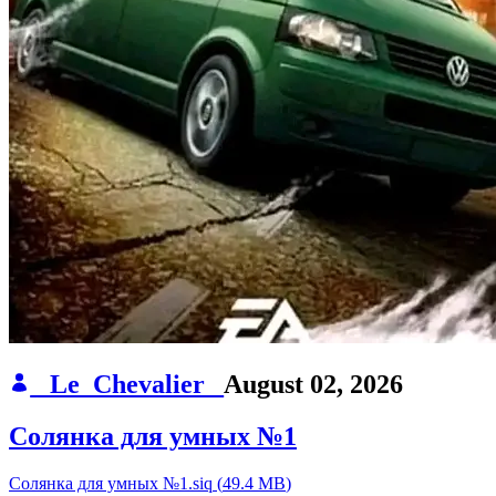
_Le_Chevalier_
August 02, 2026
Солянка для умных №1
Солянка для умных №1.siq
(
49.4 MB
)