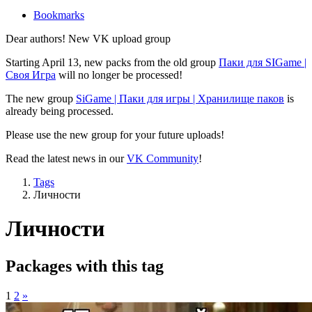
Bookmarks
Dear authors! New VK upload group
Starting April 13, new packs from the old group
Паки для SIGame |
Своя Игра
will no longer be processed!
The new group
SiGame | Паки для игры | Хранилище паков
is
already being processed.
Please use the new group for your future uploads!
Read the latest news in our
VK Community
!
Tags
Личности
Личности
Packages with this tag
1
2
»