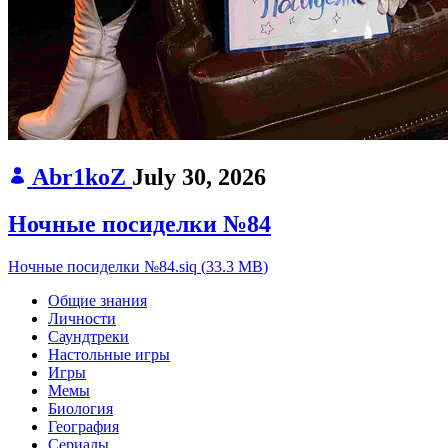
Abr1koZ
July 30, 2026
Ночные посиделки №84
Ночные посиделки №84.siq
(
33.3 MB
)
Общие знания
Личности
Саундтреки
Настольные игры
Игры
Мемы
Биология
География
Сериалы