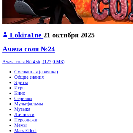
Lokira1ne
21 октября 2025
Ачача соля №24
Ачача соля №24.siq
(
127,0 МБ
)
Смешанная (солянка)
Общие знания
Эдиты
Игры
Кино
Сериалы
Мультфильмы
Музыка
Личности
Персонажи
Мемы
Mass Effect