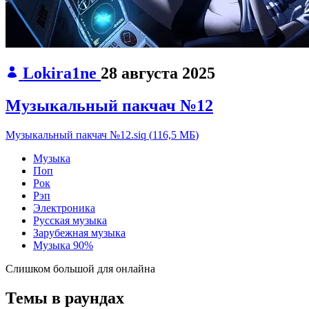
Lokira1ne
28 августа 2025
Музыкальный пакчач №12
Музыкальный пакчач №12.siq
(
116,5 МБ
)
Музыка
Поп
Рок
Рэп
Электроника
Русская музыка
Зарубежная музыка
Музыка
90%
Слишком большой для онлайна
Темы в раундах