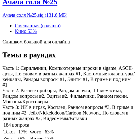
Ачача соля №25
Ачача соля №25.siq
(
131,6 МБ
)
Смешанная (солянка)
Кино
53%
Слишком большой для онлайна
Темы в раундах
Часть 1:
Серильчики, Компьютерные игроки в sigame, ASCII-
арты, По словам в разных жанрах #1, Кастомные клавиатуры/
кейкапы, Рандом вопросы #1, Эдиты #1, В гриме и под ним
#1
Часть 2:
Разные приборы, Рандом игрули, ТТ мемасики,
Рандом вопросы #2, Эдиты #2, Фильмчики, Рандом песни,
Мэшапы/Кроссоверы
Часть 3:
ИИ в играх, Косплеи, Рандом вопросы #3, В гриме и
под ним #2, Jetix/Nickelodeon/Cartoon Network, По словам в
разных жанрах #2, Видеомемы/Вставки
184 вопроса
Текст
17%
Фото
63%
Звук
0%
Видео
17%