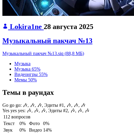
Lokira1ne
28 августа 2025
Музыкальный пакчач №13
Музыкальный пакчач №13.siq
(
88,8 МБ
)
Музыка
Музыка
65%
Видеоигры
55%
Мемы
50%
Темы в раундах
Go go go:
🎶, 🎶, 🎶, Эдиты #1, 🎶, 🎶, 🎶
Yes yes yes:
🎶, 🎶, 🎶, Эдиты #2, 🎶, 🎶, 🎶
112 вопросов
Текст
0%
Фото
0%
Звук
0%
Видео
14%