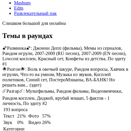
Mashups
Edits
Развлекательный пак
Слишком большой для онлайна
Темы в раундах
🌠Разминка🌠:
Джонни Депп (фильмы), Мемы из сериалов,
Рандом игрули, 2007-2009 (RU песни), 2007-2009 (EN песни),
Lowcost косплеи, Красный сет, Конфеты из детства, По эдиту
#1
🌟Разгон🌟:
Волк в овечьей шкуре, Рандом вопросы, Хавчик в
игрулях, Что-то на умном, Музыка из звуков, Косплей
политиков, Синий сет, ПостероМэшапы, ВА-БАНК! Но
решать вам... (эдит)
☄️Разгар☄️:
Мультфильмы, Рандом фильмы, Видеомемчики,
Рандом косплеи, Диджей, врубай мэшап, 5 фактов - 1
личность, По эдиту #2
193 вопроса
Текст
21%
Фото
57%
Звук
0%
Видео
26%
Категории