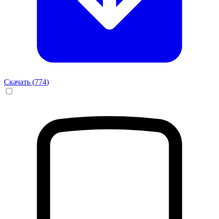
Скачать (
774
)