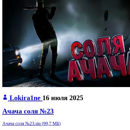
Lokira1ne
16 июля 2025
Ачача соля №23
Ачача соля №23.siq
(
99,7 МБ
)