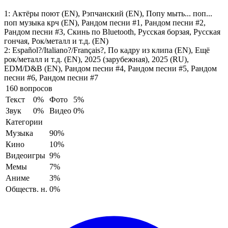
1:
Актёры поют (EN), Рэпчанский (EN), Попу мыть... поп...
поп музыка крч (EN), Рандом песни #1, Рандом песни #2,
Рандом песни #3, Скинь по Bluetooth, Русская борзая, Русская
гончая, Рок/металл и т.д. (EN)
2:
Español?/Italiano?/Français?, По кадру из клипа (EN), Ещё
рок/металл и т.д. (EN), 2025 (зарубежная), 2025 (RU),
EDM/D&B (EN), Рандом песни #4, Рандом песни #5, Рандом
песни #6, Рандом песни #7
160 вопросов
Текст
0%
Фото
5%
Звук
0%
Видео
0%
Категории
Музыка
90%
Кино
10%
Видеоигры
9%
Мемы
7%
Аниме
3%
Обществ. н.
0%