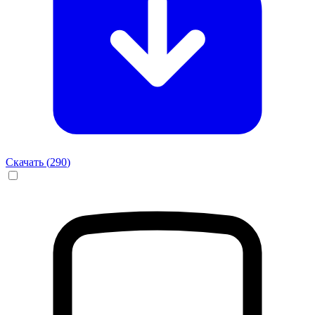
Скачать (
290
)