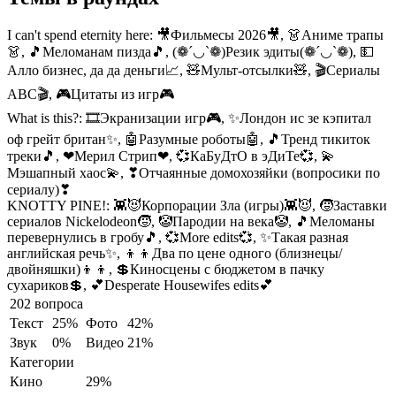
I can't spend eternity here:
🎥Фильмесы 2026🎥, 👗Аниме трапы
👗, 🎵Меломанам пизда🎵, (❁´◡`❁)Резик эдиты(❁´◡`❁), 💵
Алло бизнес, да да деньги📈, 🧸Мульт-отсылки🧸, 🎬Сериалы
ABC🎬, 🎮Цитаты из игр🎮
What is this?:
🎞Экранизации игр🎮, ✨Лондон ис зе кэпитал
оф грейт британ✨, 🤖Разумные роботы🤖, 🎵Тренд тикиток
треки🎵, ❤Мерил Стрип❤, 💞КаБуДтО в эДиТе💞, 💫
Мэшапный хаос💫, ❣Отчаянные домохозяйки (вопросики по
сериалу)❣
KNOTTY PINE!:
👾😈Корпорации Зла (игры)👾😈, 🧒Заставки
сериалов Nickelodeon🧒, 🤡Пародии на века🤡, 🎵Меломаны
перевернулись в гробу🎵, 💞More edits💞, ✨Такая разная
английская речь✨, 👦👦Два по цене одного (близнецы/
двойняшки)👦👦, 💲Киносцены с бюджетом в пачку
сухариков💲, 💕Desperate Housewifes edits💕
202 вопроса
Текст
25%
Фото
42%
Звук
0%
Видео
21%
Категории
Кино
29%