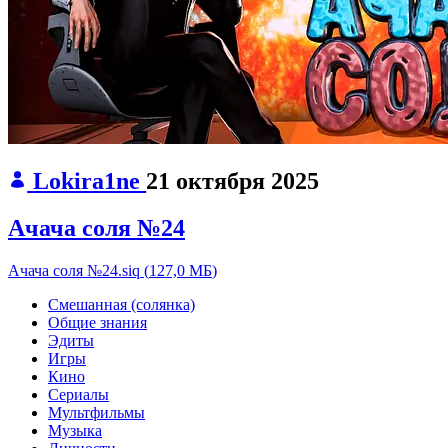
Lokira1ne
21 октября 2025
Ачача соля №24
Ачача соля №24.siq
(
127,0 МБ
)
Смешанная (солянка)
Общие знания
Эдиты
Игры
Кино
Сериалы
Мультфильмы
Музыка