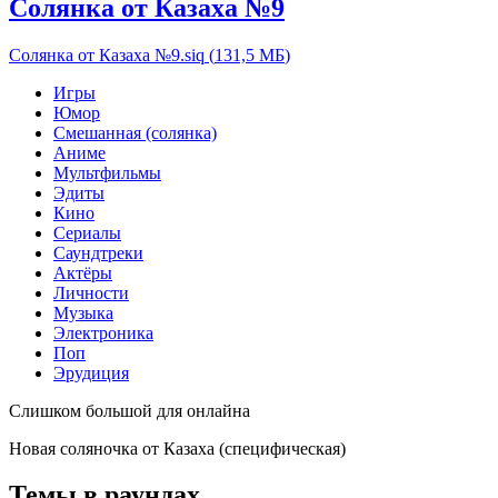
Солянка от Казаха №9
Солянка от Казаха №9.siq
(
131,5 МБ
)
Игры
Юмор
Смешанная (солянка)
Аниме
Мультфильмы
Эдиты
Кино
Сериалы
Саундтреки
Актёры
Личности
Музыка
Электроника
Поп
Эрудиция
Слишком большой для онлайна
Новая соляночка от Казаха (специфическая)
Темы в раундах