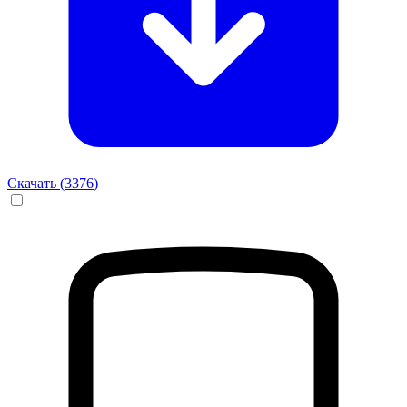
Скачать (
3376
)