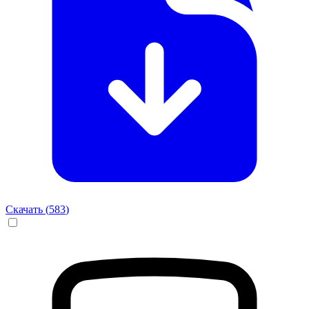
Скачать (
583
)