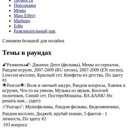
Личности
Персонажи
Мемы
Mass Effect
Mashups
Edits
Развлекательный пак
Слишком большой для онлайна
Темы в раундах
🌠Разминка🌠:
Джонни Депп (фильмы), Мемы из сериалов,
Рандом игрули, 2007-2009 (RU песни), 2007-2009 (EN песни),
Lowcost косплеи, Красный сет, Конфеты из детства, По эдиту
#1
🌟Разгон🌟:
Волк в овечьей шкуре, Рандом вопросы, Хавчик в
игрулях, Что-то на умном, Музыка из звуков, Косплей
политиков, Синий сет, ПостероМэшапы, ВА-БАНК! Но
решать вам... (эдит)
☄️Разгар☄️:
Мультфильмы, Рандом фильмы, Видеомемчики,
Рандом косплеи, Диджей, врубай мэшап, 5 фактов - 1
личность, По эдиту #2
193 вопроса