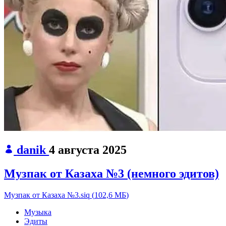
danik
4 августа 2025
Музпак от Казаха №3 (немного эдитов)
Музпак от Казаха №3.siq
(
102,6 МБ
)
Музыка
Эдиты