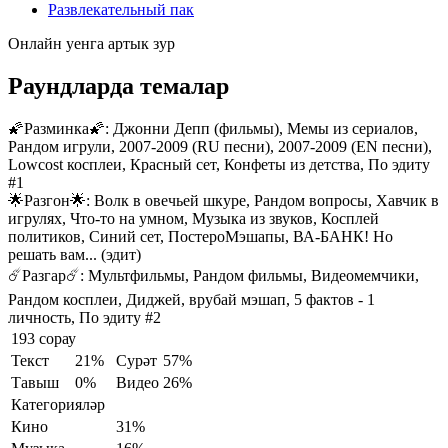
Развлекательный пак
Онлайн уенга артык зур
Раундларда темалар
🌠Разминка🌠:
Джонни Депп (фильмы), Мемы из сериалов,
Рандом игрули, 2007-2009 (RU песни), 2007-2009 (EN песни),
Lowcost косплеи, Красный сет, Конфеты из детства, По эдиту
#1
🌟Разгон🌟:
Волк в овечьей шкуре, Рандом вопросы, Хавчик в
игрулях, Что-то на умном, Музыка из звуков, Косплей
политиков, Синий сет, ПостероМэшапы, ВА-БАНК! Но
решать вам... (эдит)
☄️Разгар☄️:
Мультфильмы, Рандом фильмы, Видеомемчики,
Рандом косплеи, Диджей, врубай мэшап, 5 фактов - 1
личность, По эдиту #2
193 сорау
Текст
21%
Сурәт
57%
Тавыш
0%
Видео
26%
Категорияләр
Кино
31%