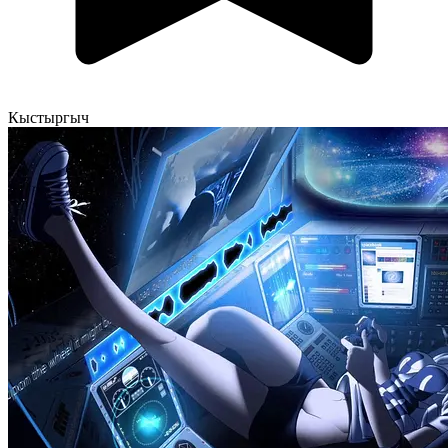
Кыстыргыч