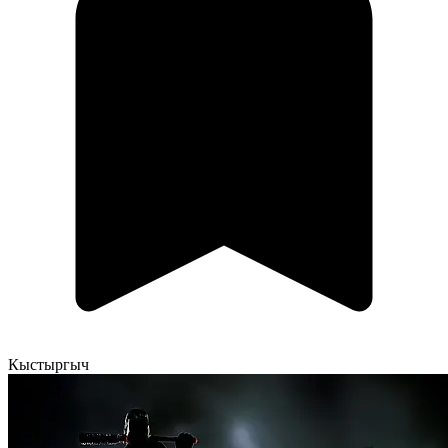
Кыстыргыч