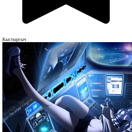
Кыстыргыч