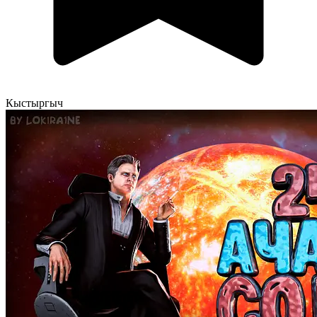
Кыстыргыч