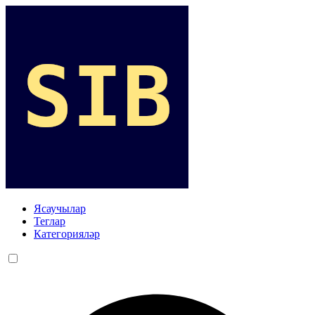
Ясаучылар
Теглар
Категорияләр