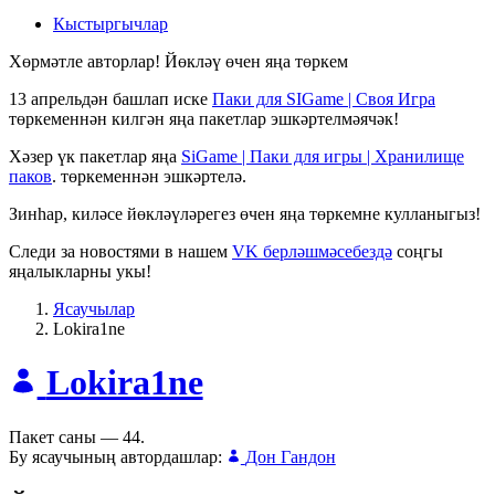
Кыстыргычлар
Хөрмәтле авторлар! Йөкләү өчен яңа төркем
13 апрельдән башлап иске
Паки для SIGame | Своя Игра
төркеменнән килгән яңа пакетлар эшкәртелмәячәк!
Хәзер үк пакетлар яңа
SiGame | Паки для игры | Хранилище
паков
. төркеменнән эшкәртелә.
Зинһар, киләсе йөкләүләрегез өчен яңа төркемне кулланыгыз!
Следи за новостями в нашем
VK берләшмәсебездә
соңгы
яңалыкларны укы!
Ясаучылар
Lokira1ne
Lokira1ne
Пакет саны — 44.
Бу ясаучының автордашлар:
Дон Гандон