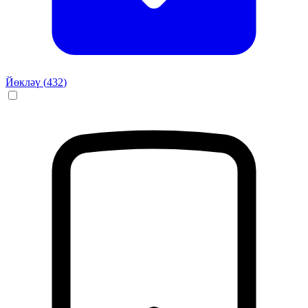
Йөкләү (
432
)