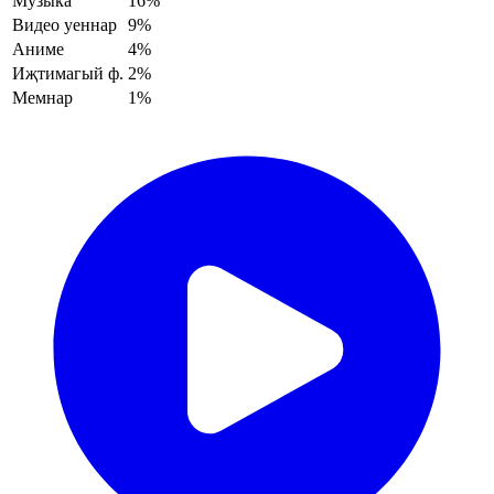
Музыка
16%
Видео уеннар
9%
Аниме
4%
Иҗтимагый ф.
2%
Мемнар
1%