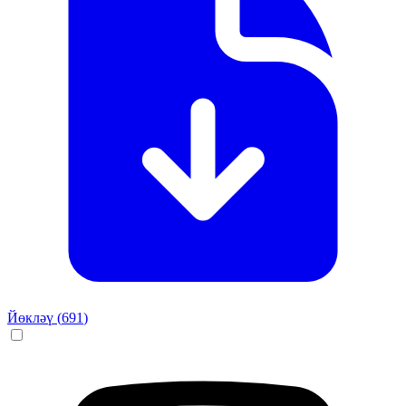
Йөкләү (
691
)