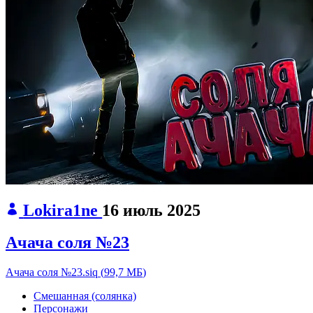
Lokira1ne
16 июль 2025
Ачача соля №23
Ачача соля №23.siq
(
99,7 МБ
)
Смешанная (солянка)
Персонажи