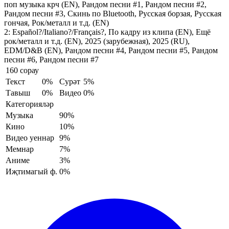
поп музыка крч (EN), Рандом песни #1, Рандом песни #2,
Рандом песни #3, Скинь по Bluetooth, Русская борзая, Русская
гончая, Рок/металл и т.д. (EN)
2:
Español?/Italiano?/Français?, По кадру из клипа (EN), Ещё
рок/металл и т.д. (EN), 2025 (зарубежная), 2025 (RU),
EDM/D&B (EN), Рандом песни #4, Рандом песни #5, Рандом
песни #6, Рандом песни #7
160 сорау
Текст
0%
Сурәт
5%
Тавыш
0%
Видео
0%
Категорияләр
Музыка
90%
Кино
10%
Видео уеннар
9%
Мемнар
7%
Аниме
3%
Иҗтимагый ф.
0%