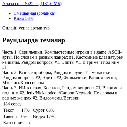
Ачача соля №25.siq
(
131,6 МБ
)
Смешанная (солянка)
Кино
53%
Онлайн уенга артык зур
Раундларда темалар
Часть 1:
Серильчики, Компьютерные игроки в sigame, ASCII-
арты, По словам в разных жанрах #1, Кастомные клавиатуры/
кейкапы, Рандом вопросы #1, Эдиты #1, В гриме и под ним
#1
Часть 2:
Разные приборы, Рандом игрули, ТТ мемасики,
Рандом вопросы #2, Эдиты #2, Фильмчики, Рандом песни,
Мэшапы/Кроссоверы
Часть 3:
ИИ в играх, Косплеи, Рандом вопросы #3, В гриме и
под ним #2, Jetix/Nickelodeon/Cartoon Network, По словам в
разных жанрах #2, Видеомемы/Вставки
184 сорау
Текст
17%
Сурәт
63%
Тавыш
0%
Видео
17%
Категорияләр