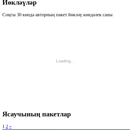
Йөкләүләр
Соңгы 30 көндә авторның пакет йөкләү көндәлек саны
Loading...
Ясаучының пакетлар
1
2
»