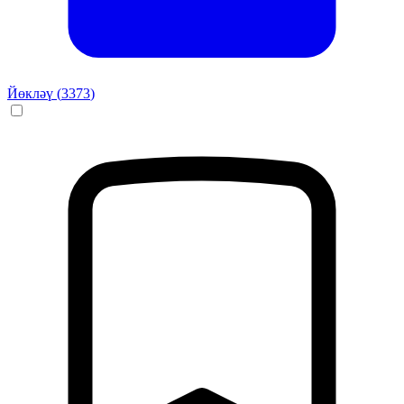
Йөкләү (
3373
)