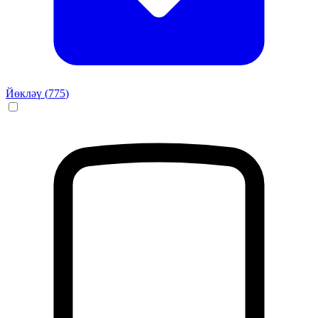
Йөкләү (
775
)