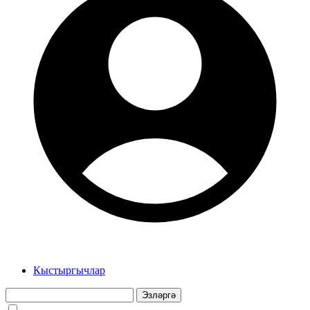
Кыстыргычлар