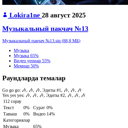
Lokira1ne
28 август 2025
Музыкальный пакчач №13
Музыкальный пакчач №13.siq
(
88,8 МБ
)
Музыка
Музыка
65%
Видео уеннар
55%
Мемнар
50%
Раундларда темалар
Go go go:
🎶, 🎶, 🎶, Эдиты #1, 🎶, 🎶, 🎶
Yes yes yes:
🎶, 🎶, 🎶, Эдиты #2, 🎶, 🎶, 🎶
112 сорау
Текст
0%
Сурәт
0%
Тавыш
0%
Видео
14%
Категорияләр
Музыка
65%