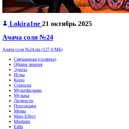
Lokira1ne
21 октябрь 2025
Ачача соля №24
Ачача соля №24.siq
(
127,0 МБ
)
Смешанная (солянка)
Общие знания
Эдиты
Игры
Кино
Сериалы
Мультфильмы
Музыка
Личности
Персонажи
Мемы
Mass Effect
Mashups
Edits