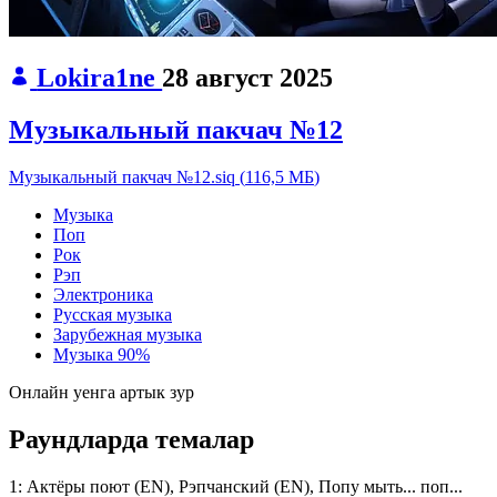
Lokira1ne
28 август 2025
Музыкальный пакчач №12
Музыкальный пакчач №12.siq
(
116,5 МБ
)
Музыка
Поп
Рок
Рэп
Электроника
Русская музыка
Зарубежная музыка
Музыка
90%
Онлайн уенга артык зур
Раундларда темалар
1:
Актёры поют (EN), Рэпчанский (EN), Попу мыть... поп...