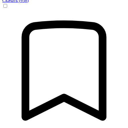
Скачать (
938
)