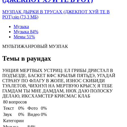
МУЗПАК ДЫРКИ В ТРУСАХ (ДЖЕКПОТ ХУЙ ТЕ В
РОТ).siq
(
73,3 МБ
)
Музыка
Музыка
84%
Мемы
51%
МУЛЬТИЖАНРОВЫЙ МУЗПАК
Темы в раундах
УНЦИЯ МЕРТВЫХ УСТРИЦ:
ЕЛ ГРИБЫ ДРИСТАЛ В
ПОДЪЕЗДЕ, БАСКЕТ КФС КРЫЛЬЯ ПЯТЬДЭ, УГАДАЙ
СТРАНУ ПО ФЛАГУ В ЖОПЕ, ИЗНОС СКИБИДИ
ТУАЛЕТОВ, ЧИХНУЛ НА МЕРТВУЮ КРЫСУ, Я ТЕБЕ
ГАМДАМ ТЫ МНЕ ДАМДАМ, НЮХ ДАЮ ПОЛОСКУ
ДЕЛАЮ, ИКСХАМСТЕР КРИСМАС КЛАБ
80 вопросов
Текст
0%
Фото
0%
Звук
0%
Видео
0%
Категории
Музыка
84%