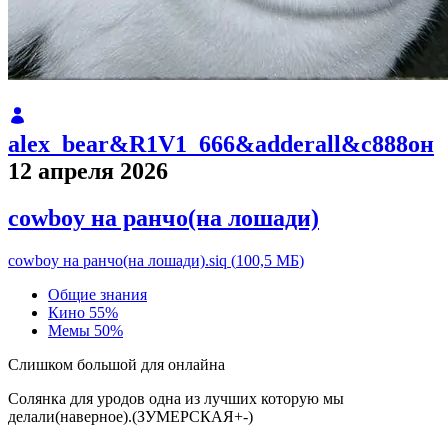
alex_bear&R1V1_666&adderall&с888он
12 апреля 2026
cowboy на ранчо(на лошади)
cowboy на ранчo(на лошади).siq
(
100,5 МБ
)
Общие знания
Кино
55%
Мемы
50%
Слишком большой для онлайна
Солянка для уродов одна из лучших которую мы
делали(наверное).(ЗУМЕРСКАЯ+-)