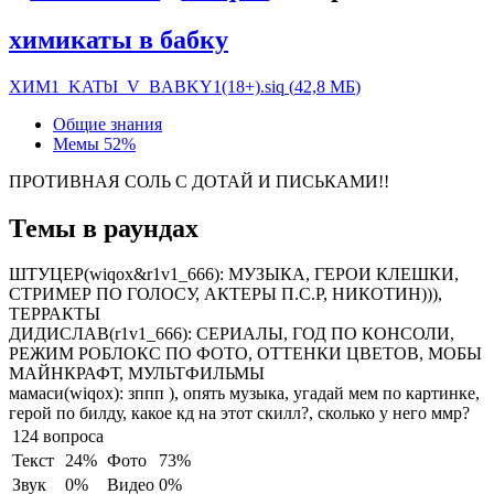
химикаты в бабку
ХИМ1_KATbI_V_BABKY1(18+).siq
(
42,8 МБ
)
Общие знания
Мемы
52%
ПРОТИВНАЯ СОЛЬ С ДОТАЙ И ПИСЬКАМИ!!
Темы в раундах
ШТУЦЕР(wiqox&r1v1_666):
МУЗЫКА, ГЕРОИ КЛЕШКИ,
СТРИМЕР ПО ГОЛОСУ, АКТЕРЫ П.С.Р, НИКОТИН))),
ТЕРРАКТЫ
ДИДИСЛАВ(r1v1_666):
СЕРИАЛЫ, ГОД ПО КОНСОЛИ,
РЕЖИМ РОБЛОКС ПО ФОТО, ОТТЕНКИ ЦВЕТОВ, МОБЫ
МАЙНКРАФТ, МУЛЬТФИЛЬМЫ
мамаси(wiqox):
зппп ), опять музыка, угадай мем по картинке,
герой по билду, какое кд на этот скилл?, сколько у него ммр?
124 вопроса
Текст
24%
Фото
73%
Звук
0%
Видео
0%