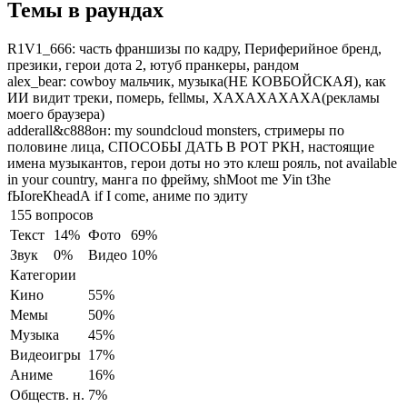
Темы в раундах
R1V1_666:
часть франшизы по кадру, Периферийное бренд,
презики, герои дота 2, ютуб пранкеры, рандом
alex_bear:
cowboy мальчик, музыка(НЕ КОВБОЙСКАЯ), как
ИИ видит треки, померь, fellмы, ХАХАХАХАХА(рекламы
моего браузера)
adderall&с888он:
my soundcloud monsters, стримеры по
половине лица, СПОСОБЫ ДАТЬ В РОТ РКН, настоящие
имена музыкантов, герои доты но это клеш рояль, not available
in your country, манга по фрейму, shМoot me Уin tЗhe
fЫoreКheadА if I come, аниме по эдиту
155 вопросов
Текст
14%
Фото
69%
Звук
0%
Видео
10%
Категории
Кино
55%
Мемы
50%
Музыка
45%
Видеоигры
17%
Аниме
16%
Обществ. н.
7%