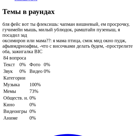
Темы в раундах
бля фейс вот ты флексишь:
чапман вишневый, ем просрочку,
гучимейн мышь, милый ублюдок, рамштайн пузеныш, я
посадил зад
оксимирон или мама??:
я мама птица, смок мид окно пудж,
афывмдрноафвы, -что с височками делать будем, -прострелите
оба, зажигалка BIC
84 вопроса
Текст
0%
Фото
0%
Звук
0%
Видео
0%
Категории
Музыка
100%
Мемы
73%
Обществ. н.
0%
Кино
0%
Видеоигры
0%
Аниме
0%