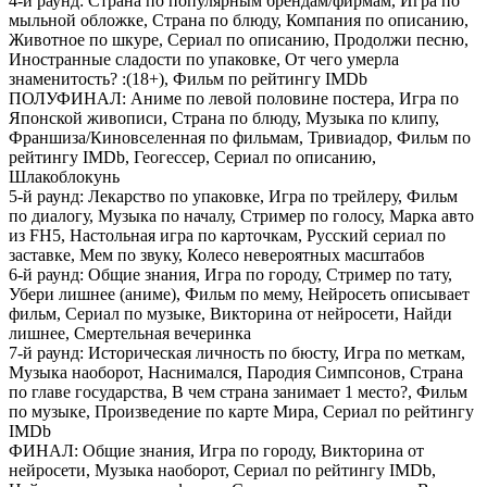
4-й раунд:
Страна по популярным брендам/фирмам, Игра по
мыльной обложке, Страна по блюду, Компания по описанию,
Животное по шкуре, Сериал по описанию, Продолжи песню,
Иностранные сладости по упаковке, От чего умерла
знаменитость? :(18+), Фильм по рейтингу IMDb
ПОЛУФИНАЛ:
Аниме по левой половине постера, Игра по
Японской живописи, Страна по блюду, Музыка по клипу,
Франшиза/Киновселенная по фильмам, Тривиадор, Фильм по
рейтингу IMDb, Геогессер, Сериал по описанию,
Шлакоблокунь
5-й раунд:
Лекарство по упаковке, Игра по трейлеру, Фильм
по диалогу, Музыка по началу, Стример по голосу, Марка авто
из FH5, Настольная игра по карточкам, Русский сериал по
заставке, Мем по звуку, Колесо невероятных масштабов
6-й раунд:
Общие знания, Игра по городу, Стример по тату,
Убери лишнее (аниме), Фильм по мему, Нейросеть описывает
фильм, Сериал по музыке, Викторина от нейросети, Найди
лишнее, Смертельная вечеринка
7-й раунд:
Историческая личность по бюсту, Игра по меткам,
Музыка наоборот, Наснимался, Пародия Симпсонов, Страна
по главе государства, В чем страна занимает 1 место?, Фильм
по музыке, Произведение по карте Мира, Сериал по рейтингу
IMDb
ФИНАЛ:
Общие знания, Игра по городу, Викторина от
нейросети, Музыка наоборот, Сериал по рейтингу IMDb,