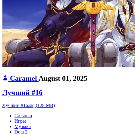
Caramel
August 01, 2025
Лучший #16
Лучший #16.siq
(
128 MB
)
Солянка
Игры
Музыка
Dota 2