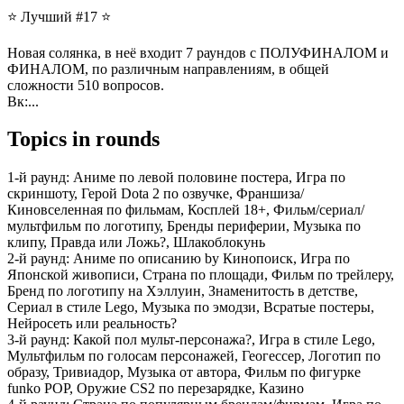
⭐ Лучший #17 ⭐
Новая солянка, в неё входит 7 раундов с ПОЛУФИНАЛОМ и
ФИНАЛОМ, по различным направлениям, в общей
сложности 510 вопросов.
Вк:...
Topics in rounds
1-й раунд:
Аниме по левой половине постера, Игра по
скриншоту, Герой Dota 2 по озвучке, Франшиза/
Киновселенная по фильмам, Косплей 18+, Фильм/сериал/
мультфильм по логотипу, Бренды периферии, Музыка по
клипу, Правда или Ложь?, Шлакоблокунь
2-й раунд:
Аниме по описанию by Кинопоиск, Игра по
Японской живописи, Страна по площади, Фильм по трейлеру,
Бренд по логотипу на Хэллуин, Знаменитость в детстве,
Сериал в стиле Lego, Музыка по эмодзи, Всратые постеры,
Нейросеть или реальность?
3-й раунд:
Какой пол мульт-персонажа?, Игра в стиле Lego,
Мультфильм по голосам персонажей, Геогессер, Логотип по
образу, Тривиадор, Музыка от автора, Фильм по фигурке
funko POP, Оружие CS2 по перезарядке, Казино