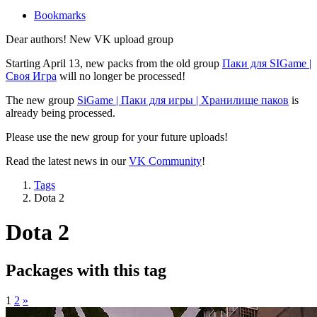
Bookmarks
Dear authors! New VK upload group
Starting April 13, new packs from the old group
Паки для SIGame |
Своя Игра
will no longer be processed!
The new group
SiGame | Паки для игры | Хранилище паков
is
already being processed.
Please use the new group for your future uploads!
Read the latest news in our
VK Community
!
Tags
Dota 2
Dota 2
Packages with this tag
1
2
»