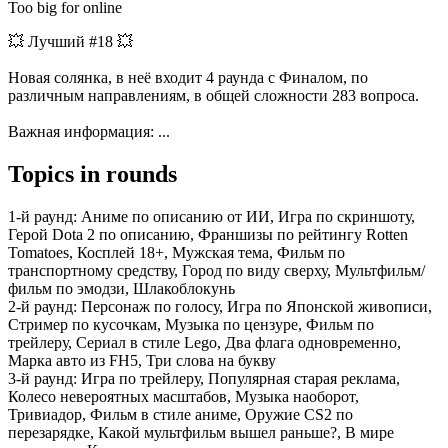
Too big for online
💥 Лучший #18 💥
Новая солянка, в неё входит 4 раунда с Финалом, по
различным направлениям, в общей сложности 283 вопроса.
Важная информация: ...
Topics in rounds
1-й раунд:
Аниме по описанию от ИИ, Игра по скриншоту,
Герой Dota 2 по описанию, Франшизы по рейтингу Rotten
Tomatoes, Косплей 18+, Мужская тема, Фильм по
транспортному средству, Город по виду сверху, Мультфильм/
фильм по эмодзи, Шлакоблокунь
2-й раунд:
Персонаж по голосу, Игра по Японской живописи,
Стример по кусочкам, Музыка по цензуре, Фильм по
трейлеру, Сериал в стиле Lego, Два флага одновременно,
Марка авто из FH5, Три слова на букву
3-й раунд:
Игра по трейлеру, Популярная старая реклама,
Колесо невероятных масштабов, Музыка наоборот,
Тривиадор, Фильм в стиле аниме, Оружие CS2 по
перезарядке, Какой мультфильм вышел раньше?, В мире