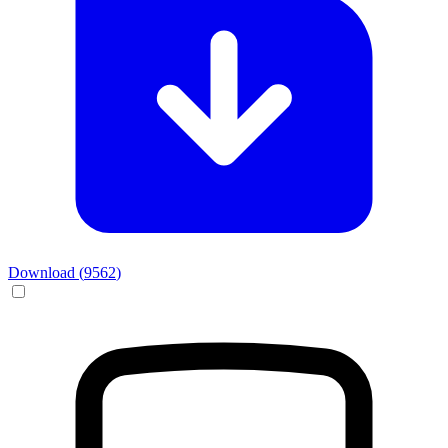
Download (
9562
)