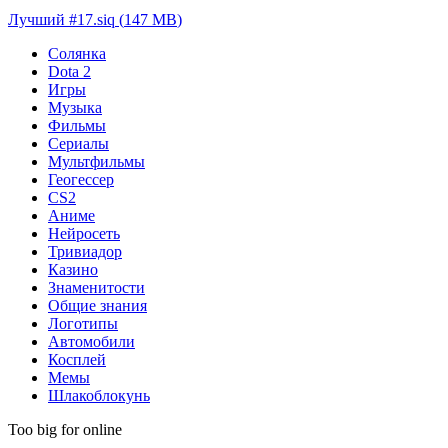
Лучший #17.siq
(
147 MB
)
Солянка
Dota 2
Игры
Музыка
Фильмы
Сериалы
Мультфильмы
Геогессер
CS2
Аниме
Нейросеть
Тривиадор
Казино
Знаменитости
Общие знания
Логотипы
Автомобили
Косплей
Мемы
Шлакоблокунь
Too big for online