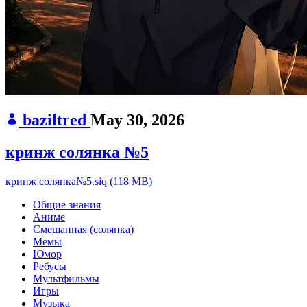
baziltred
May 30, 2026
кринж солянка №5
кринж солянка№5.siq
(
118 MB
)
Общие знания
Аниме
Смешанная (солянка)
Мемы
Юмор
Ребусы
Мультфильмы
Игры
Музыка