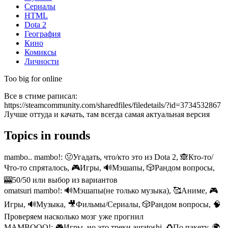
Сериалы
HTML
Dota 2
География
Кино
Комиксы
Личности
Too big for online
Все в стиме раписал:
https://steamcommunity.com/sharedfiles/filedetails/?id=3734532867
Лучше оттуда и качать, там всегда самая актуальная версия
Topics in rounds
mambo.. mambo!:
🤢Угадать, что/кто это из Dota 2, 🙈Кто-то/
Что-то спряталось, 🎮Игры, 🔊Мэшапы, 🎲Рандом вопросы,
🎰50/50 или выбор из вариантов
omatsuri mambo!:
🔊Мэшапы(не только музыка), 🥰Аниме, 🎮
Игры, 🔊Музыка, 🎥Фильмы/Сериалы, 🎲Рандом вопросы, 🧠
Проверяем насколько мозг уже прогнил
MAMBOOO!:
🎮Игры, но это треки auratoshi, ♻По пакету, 🌍