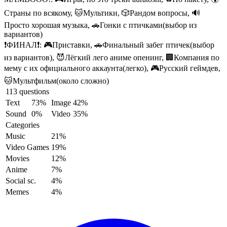
Страны по всякому, 🐱Мультики, 🎲Рандом вопросы, 🔊
Просто хорошая музыка, 🚗Гонки с птичками(выбор из
вариантов)
❗ФИНАЛ❗:
🎮Приставки, 🚗Финальный забег птичек(выбор
из вариантов), 😈Лёгкий лего аниме опенинг, 🏢Компания по
мему с их официального аккаунта(легко), 🎮Русский геймдев,
🐱Мультфильм(около сложно)
113 questions
Text
73%
Image
42%
Sound
0%
Video
35%
Categories
Music
21%
Video Games
19%
Movies
12%
Anime
7%
Social sc.
4%
Memes
4%