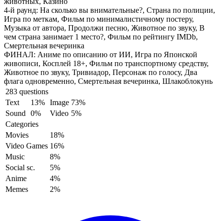
животных, Казино
4-й раунд:
На сколько вы внимательные?, Страна по полиции,
Игра по меткам, Фильм по минималистичному постеру,
Музыка от автора, Продолжи песню, Животное по звуку, В
чем страна занимает 1 место?, Фильм по рейтингу IMDb,
Смертельная вечеринка
ФИНАЛ:
Аниме по описанию от ИИ, Игра по Японской
живописи, Косплей 18+, Фильм по транспортному средству,
Животное по звуку, Тривиадор, Персонаж по голосу, Два
флага одновременно, Смертельная вечеринка, Шлакоблокунь
283 questions
Text
13%
Image
73%
Sound
0%
Video
5%
Categories
Movies
18%
Video Games
16%
Music
8%
Social sc.
5%
Anime
4%
Memes
2%