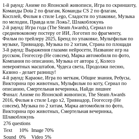
1-й раунд:
Аниме по Японской живописи, Игра по скриншоту,
Команды Dota 2 по флагам, Команды CS 2 по флагам,
Косплей, Фильм в стиле Lego, Сладости по упаковке, Музыка
по мелодии, Правда или Ложь?, Шлакоблокунь
2-й раунд:
Игра года (The Steam Awards), Сериал по
средневоковому постеру от ИИ, Логотип по фрагменту,
Фильм по трейлеру 2025, Бренд по упаковке, Мультфильм по
музыке, Тривиадор, Музыка по 2 хитам, Страна по площади
3-й раунд:
Выражения глазами нейросети, Название игр на
русском, Геогессер (Не совсем), Марка автомобиля по фото,
Компания по описанию, Музыка от автора :(, Колесо
невероятных масштабов, Чудеса света, Продолжи песню,
Казино - делает разницу!
4-й раунд:
Караоке, Игра по меткам, Общие знания, Ребусы,
Викторина про животных, Мульфильм по коту, Сериал по
описанию, Смертельная вечеринка, Найди лишнее
Финал:
Аниме по Японской живописи, The Steam Awards
2016, Фильм в стиле Lego x2, Тривиадор, Геогессер (Не
совсем), Музыка по 2 хитам, Марка автомобиля по фото,
Викторина про животных, Смертельная вечеринка,
Шлакоблокунь
276 questions
Text
10%
Image
70%
Sound
0%
Video
5%