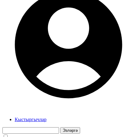
Кыстыргычлар