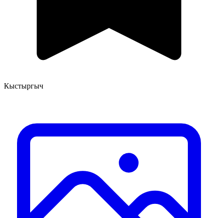
Кыстыргыч