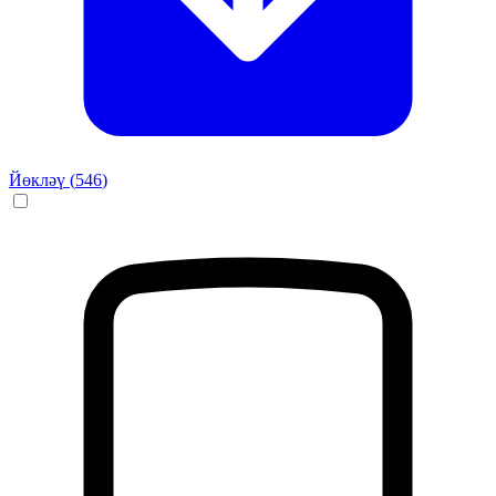
Йөкләү (
546
)