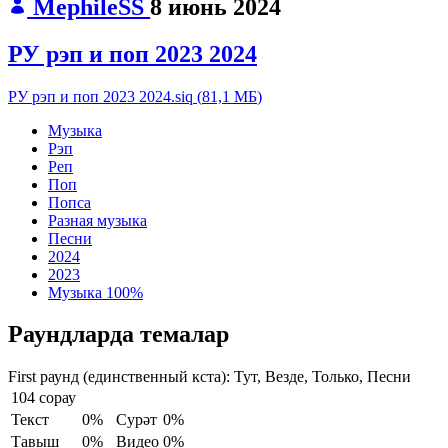
MephileSS
8 июнь 2024
РУ рэп и поп 2023 2024
РУ рэп и поп 2023 2024.siq
(
81,1 МБ
)
Музыка
Рэп
Реп
Поп
Попса
Разная музыка
Песни
2024
2023
Музыка
100%
Раундларда темалар
First раунд (единственный кста):
Тут, Везде, Только, Песни
104 сорау
Текст
0%
Сурәт
0%
Тавыш
0%
Видео
0%