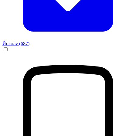
Йөкләү (
687
)