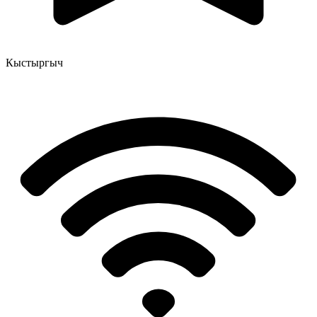
Кыстыргыч