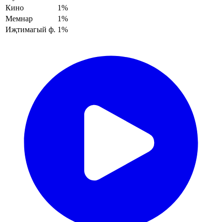
Кино
1%
Мемнар
1%
Иҗтимагый ф.
1%