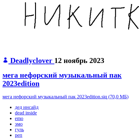
Deadlyclover
12 ноябрь 2023
мега нефорский музыкальный пак
2023edition
мега нефорский музыкальный пак 2023edition.siq
(
70,0 МБ
)
дед инсайд
dead inside
emo
эмо
гуль
реп