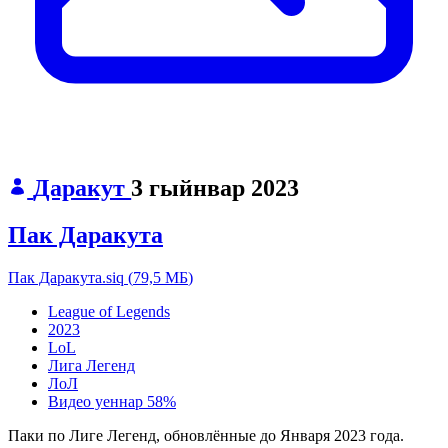
Даракут
3 гыйнвар 2023
Пак Даракута
Пак Даракута.siq
(
79,5 МБ
)
League of Legends
2023
LoL
Лига Легенд
ЛоЛ
Видео уеннар
58%
Паки по Лиге Легенд, обновлённые до Января 2023 года.