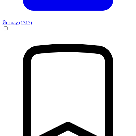
Йөкләү (
1317
)