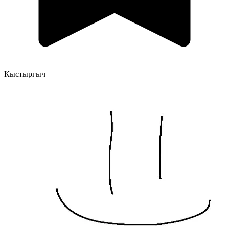
Кыстыргыч