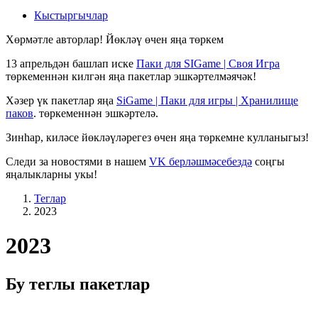
Кыстыргычлар
Хөрмәтле авторлар! Йөкләү өчен яңа төркем
13 апрельдән башлап иске
Паки для SIGame | Своя Игра
төркеменнән килгән яңа пакетлар эшкәртелмәячәк!
Хәзер үк пакетлар яңа
SiGame | Паки для игры | Хранилище
паков
. төркеменнән эшкәртелә.
Зинһар, киләсе йөкләүләрегез өчен яңа төркемне кулланыгыз!
Следи за новостями в нашем
VK берләшмәсебездә
соңгы
яңалыкларны укы!
Теглар
2023
2023
Бу теглы пакетлар