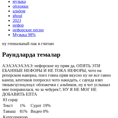
музыка
обложки
альбом
ghoul
2023
нефор
нефорские песни
Музыка
98%
ну гениальный пак я считаю
Раундларда темалар
АЭАЭАЭАЭАЭ:
нефорские ну прям да, ОПЯТЬ ЭТИ
ЕБАННЫЕ НЕФОРЫ И НЕ ТОКА НЕФОРЫ, чото на
реперском наверна, поел говна прям вкусно ну не все гавно
канеш, кентиков попросил чото накидать, с саунда взял
тяоывгцтлоцлоцл:
обложечки с альбиков, ну я чот услышал
мне понравилася, чо за чебурек?, НУ Я НЕ МОГ НЕ
ДОБАВИТЬ ЕПТА
83 сорау
Текст
1%
Сурәт
19%
Тавыш
81%
Видео
0%
Категорияләр