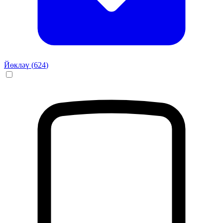
Йөкләү (
624
)