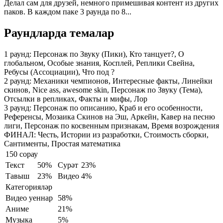
Делал сам для друзей, немного примешивая контент из других
паков. В каждом паке 3 раунда по 8...
Раундларда темалар
1 раунд:
Персонаж по Звуку (Пики), Кто танцует?, О
глобальном, Особые знания, Косплей, Реплики Свейна,
Ребусы (Ассоциации), Что под ?
2 раунд:
Механики чемпионов, Интересные факты, Линейки
скинов, Nice ass, awesome skin, Персонаж по Звуку (Тема),
Отсылки в репликах, Факты и мифы, Лор
3 раунд:
Персонаж по описанию, Краб и его особенности,
Референсы, Мозаика Скинов на Эш, Аркейн, Кавер на песню
лиги, Персонаж по косвенным признакам, Время возрождения
ФИНАЛ:
Честь, Истории из разработки, Стоимость сборки,
Сантименты, Простая математика
150 сорау
Текст
50%
Сурәт
23%
Тавыш
23%
Видео
4%
Категорияләр
Видео уеннар
58%
Аниме
21%
Музыка
5%