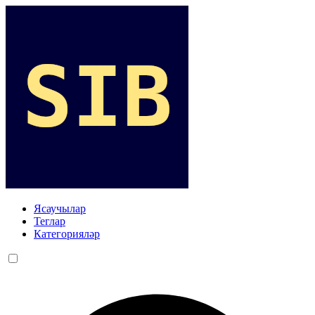
Ясаучылар
Теглар
Категорияләр