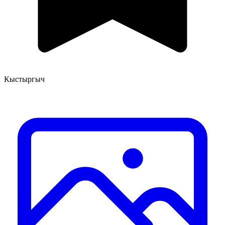
Кыстыргыч