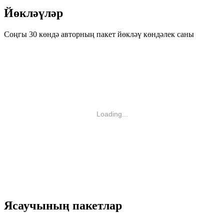
Йөкләүләр
Соңгы 30 көндә авторның пакет йөкләү көндәлек саны
Loading...
Ясаучының пакетлар