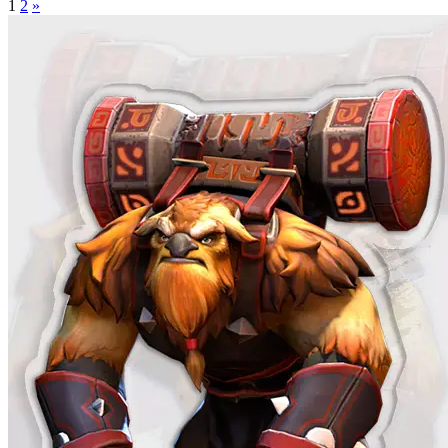
1
2
»