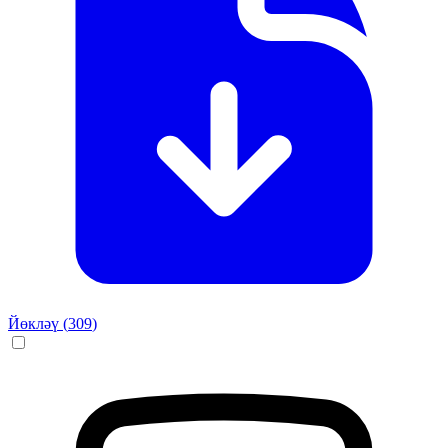
Йөкләү (
309
)