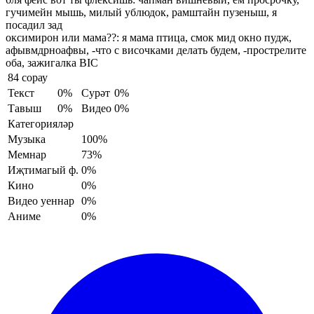
гучимейн мышь, милый ублюдок, рамштайн пузеныш, я
посадил зад
оксимирон или мама??:
я мама птица, смок мид окно пудж,
афывмдрноафвы, -что с височками делать будем, -прострелите
оба, зажигалка BIC
84 сорау
Текст
0%
Сурәт
0%
Тавыш
0%
Видео
0%
Категорияләр
Музыка
100%
Мемнар
73%
Иҗтимагый ф.
0%
Кино
0%
Видео уеннар
0%
Аниме
0%