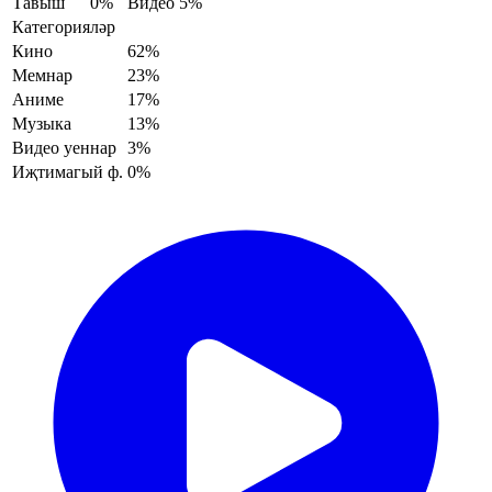
Тавыш
0%
Видео
5%
Категорияләр
Кино
62%
Мемнар
23%
Аниме
17%
Музыка
13%
Видео уеннар
3%
Иҗтимагый ф.
0%