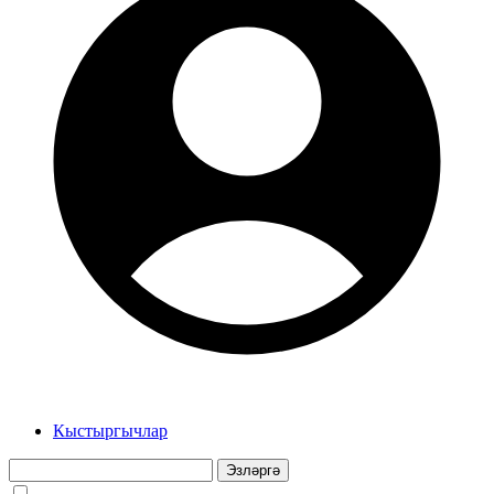
Кыстыргычлар