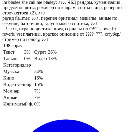
im bladee she call me bladey:
♪♪♪, ЧБД рандом, хуманизация
предметов доты, режисёр по кадрам, споты с игр, репер по
строчке(трек х2), ♪♪♪
раунд fla1mer:
♪♪♪, перепел оригинал, мешапы, аниме по
секунде, батончики, залупа моего спотика, ♪♪♪
...!:
♪♪♪, игра по достижениям, сериалы по OST slowed +
reverb, vst плагины, краткое описание от ????_???, ютубер/
стример по голосу, ♪♪♪
198 сорау
Текст
3%
Сурәт
36%
Тавыш
0%
Видео
13%
Категорияләр
Музыка
24%
Кино
16%
Видео уеннар
15%
Мемнар
7%
Аниме
7%
Иҗтимагый ф.
0%