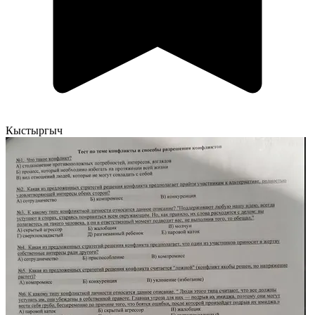
Кыстыргыч