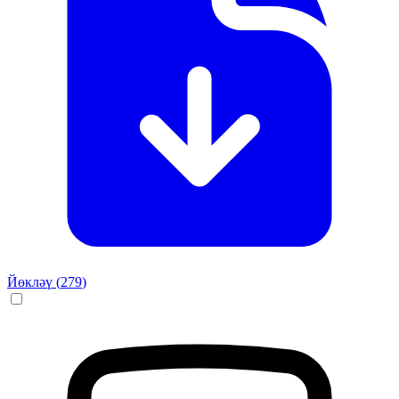
Йөкләү (
279
)