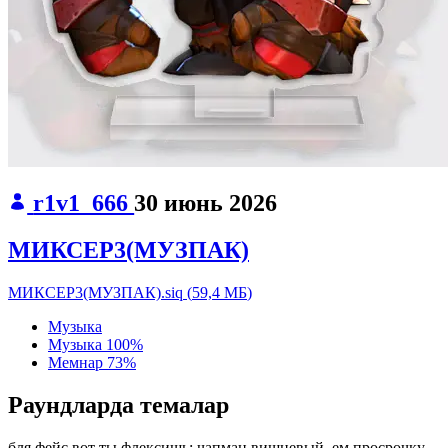
r1v1_666
30 июнь 2026
МИКСЕР3(МУЗПАК)
МИКСЕР3(МУЗПАК).siq
(
59,4 МБ
)
Музыка
Музыка
100%
Мемнар
73%
Раундларда темалар
бля фейс вот ты флексишь:
чапман вишневый, ем просрочку,