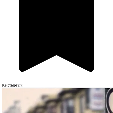
Кыстыргыч