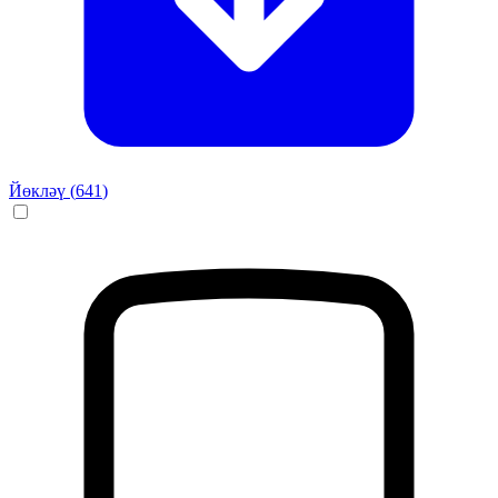
Йөкләү (
641
)