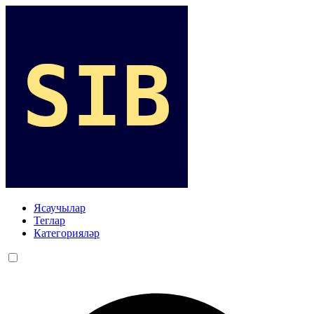
Ясаучылар
Теглар
Категорияләр