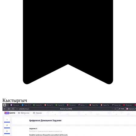
Кыстыргыч