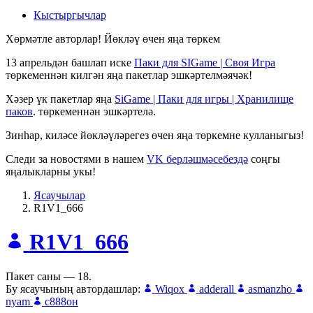
Кыстыргычлар
Хөрмәтле авторлар! Йөкләү өчен яңа төркем
13 апрельдән башлап иске
Паки для SIGame | Своя Игра
төркеменнән килгән яңа пакетлар эшкәртелмәячәк!
Хәзер үк пакетлар яңа
SiGame | Паки для игры | Хранилище
паков
. төркеменнән эшкәртелә.
Зинһар, киләсе йөкләүләрегез өчен яңа төркемне кулланыгыз!
Следи за новостями в нашем
VK берләшмәсебездә
соңгы
яңалыкларны укы!
Ясаучылар
R1V1_666
R1V1_666
Пакет саны — 18.
Бу ясаучының автордашлар:
Wiqox
adderall
asmanzho
nyam
с888он