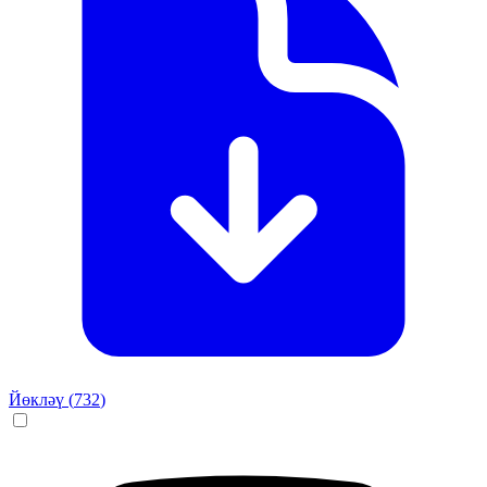
Йөкләү (
732
)