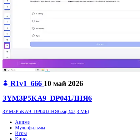
R1v1_666
10 май 2026
ЗYM3P5KA9_DP041ЛНЯ6
ЗYM3P5KA9_DP041ЛНЯ6.siq
(
47,3 МБ
)
Аниме
Мультфильмы
Игры
Кино