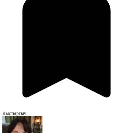
Кыстыргыч