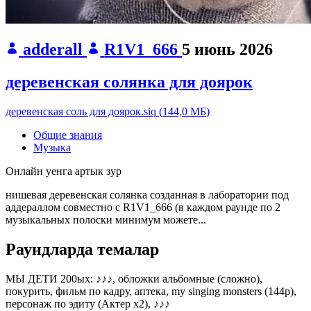
adderall
R1V1_666
5 июнь 2026
деревенская солянка для доярок
деревенская соль для доярок.siq
(
144,0 МБ
)
Общие знания
Музыка
Онлайн уенга артык зур
нишевая деревенская солянка созданная в лаборатории под
аддераллом совместно с R1V1_666 (в каждом раунде по 2
музыкальных полоски минимум можете...
Раундларда темалар
МЫ ДЕТИ 200ых:
♪♪♪, обложки альбомные (сложно),
покурить, фильм по кадру, аптека, my singing monsters (144p),
персонаж по эдиту (Актер х2), ♪♪♪