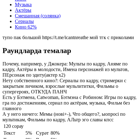
Музыка
Актёры
Смешанная (солянка)
Сериалы
Кино
62%
тупо пак большой https://t.me/icantnreathe мой тгк с приколами
Раундларда темалар
Почему, например, у Джокера:
Мульты по кадру, Аняме по
кадру, Актёры в молодости, Имена персонажей из мультов,
ПЕрсонаж по эдиту(актер х2)
Нету собственного кино?:
Сериалы по кадру, стримерки с
закрытым личиком, взрослые мульлититки, Фильмы о
супергероях, ОТКУДА ПАНЧ
Есть у Бэтмена, Catwoman, Бэтмэна с Робином:
Игры по кадру,
гра по достижениям, сериал по актёрам, музыка, Фильм без
главного
А у него ничего:
Мемы (новi+-), Что общего?, ыопросi по
мультикам, Фильмы по кадру, АЛьтр эго славы кпсс
120 сорау
Текст
5%
Сурәт
80%