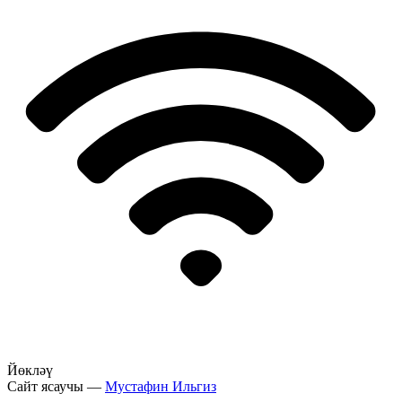
Йөкләү
Сайт ясаучы —
Мустафин Ильгиз