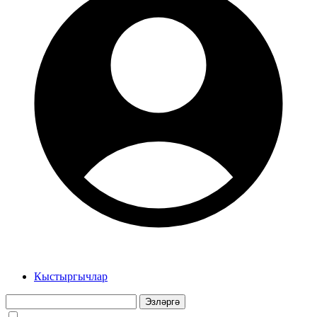
Кыстыргычлар