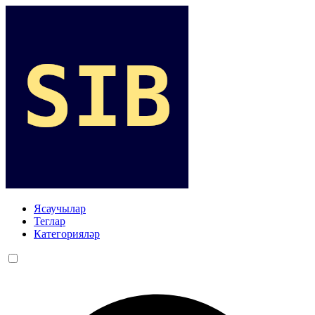
Ясаучылар
Теглар
Категорияләр