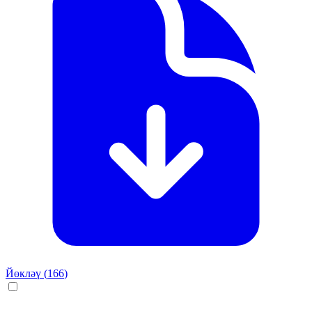
Йөкләү (
166
)