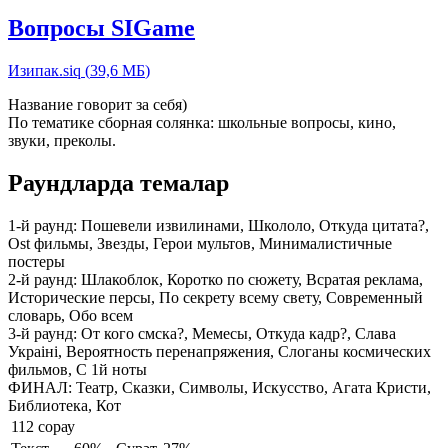
Вопросы SIGame
Изипак.siq
(
39,6 МБ
)
Название говорит за себя)
По тематике сборная солянка: школьные вопросы, кино,
звуки, преколы.
Раундларда темалар
1-й раунд:
Пошевели извилинами, Школоло, Откуда цитата?,
Ost фильмы, Звезды, Герои мультов, Минималистичные
постеры
2-й раунд:
Шлакоблок, Коротко по сюжету, Всратая реклама,
Исторические персы, По секрету всему свету, Современный
словарь, Обо всем
3-й раунд:
От кого смска?, Мемесы, Откуда кадр?, Слава
Украiнi, Вероятность перенапряжения, Слоганы космических
фильмов, С 1й ноты
ФИНАЛ:
Театр, Сказки, Символы, Искусство, Агата Кристи,
Библиотека, Кот
112 сорау