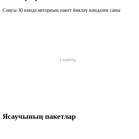
Соңгы 30 көндә авторның пакет йөкләү көндәлек саны
Loading...
Ясаучының пакетлар