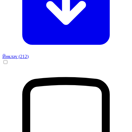
Йөкләү (
212
)