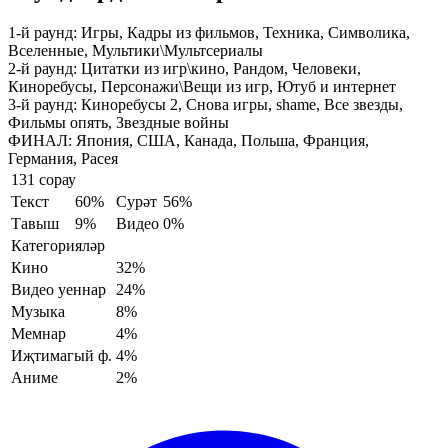
1-й раунд:
Игры, Кадры из фильмов, Техника, Символика,
Вселенные, Мультики\Мультсериалы
2-й раунд:
Цитатки из игр\кино, Рандом, Человеки,
Киноребусы, Персонажи\Вещи из игр, Ютуб и интернет
3-й раунд:
Киноребусы 2, Снова игры, shame, Все звезды,
Фильмы опять, Звездные войны
ФИНАЛ:
Япония, США, Канада, Польша, Франция,
Германия, Расея
131 сорау
Текст
60%
Сурәт
56%
Тавыш
9%
Видео
0%
Категорияләр
Кино
32%
Видео уеннар
24%
Музыка
8%
Мемнар
4%
Иҗтимагый ф.
4%
Аниме
2%