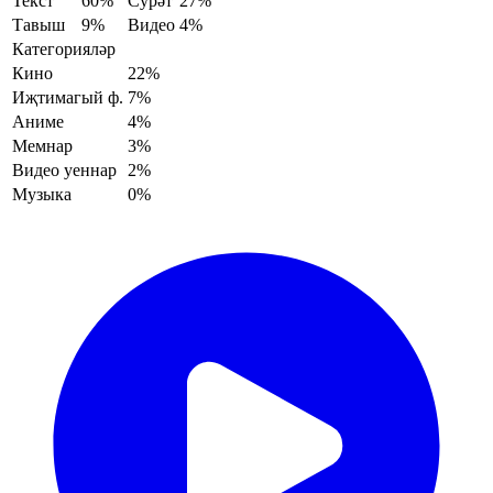
Текст
60%
Сурәт
27%
Тавыш
9%
Видео
4%
Категорияләр
Кино
22%
Иҗтимагый ф.
7%
Аниме
4%
Мемнар
3%
Видео уеннар
2%
Музыка
0%