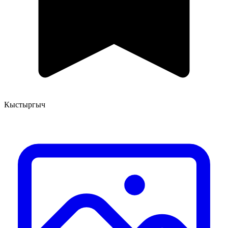
Кыстыргыч