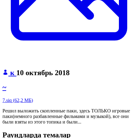
к
10 октябрь 2018
~
7.siq
(
62,2 МБ
)
Решил выложить скопленные паки, здесь ТОЛЬКО игровые
паки(немного разбавленные фильмами и музыкой), все они
были взяты из этого топика и были...
Раундларда темалар