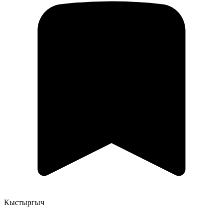
Кыстыргыч