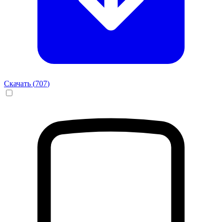
Скачать (
707
)