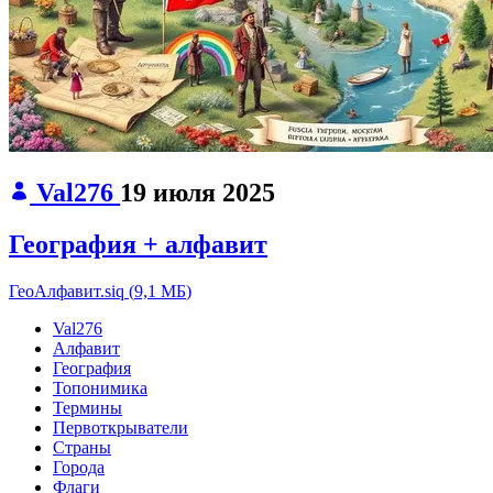
Val276
19 июля 2025
География + алфавит
ГеоАлфавит.siq
(
9,1 МБ
)
Val276
Алфавит
География
Топонимика
Термины
Первоткрыватели
Страны
Города
Флаги