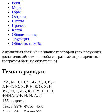
Реки
Моря
Горы
Острова
Штаты
Прочее
Карта
Общие знания
Эрудиция
Обществ. н.
86%
Алфавитная солянка на знание географии (пак получился
достаточно лёгким — чтобы сыграть мегапрошаренным
географом быть не обязательно)
Темы в раундах
1:
А, М, Э, Ш, Ч, -Ь-, Ж, З, Й, Л
2:
Е, С, Ю, Я, Р, Н, Б, О, Х, И
3:
Д, Ф, Т, -Ы-, К, Г, У, П, Ц, В
ФИНАЛ:
Ф, И, Н, А, Л
155 вопросов
Текст
99%
Фото
45%
Звук
0%
Видео
0%