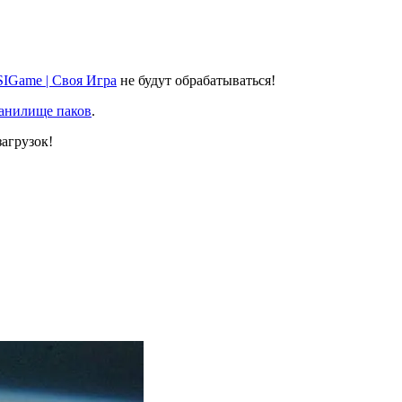
SIGame | Своя Игра
не будут обрабатываться!
ранилище паков
.
агрузок!