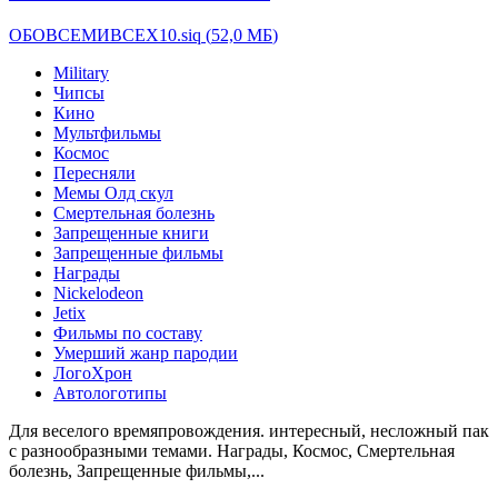
ОБОВСЕМИВСЕХ10.siq
(
52,0 МБ
)
Military
Чипсы
Кино
Мультфильмы
Космос
Пересняли
Мемы Олд скул
Смертельная болезнь
Запрещенные книги
Запрещенные фильмы
Награды
Nickelodeon
Jetix
Фильмы по составу
Умерший жанр пародии
ЛогоХрон
Автологотипы
Для веселого времяпровождения. интересный, несложный пак
с разнообразными темами. Награды, Космос, Смертельная
болезнь, Запрещенные фильмы,...