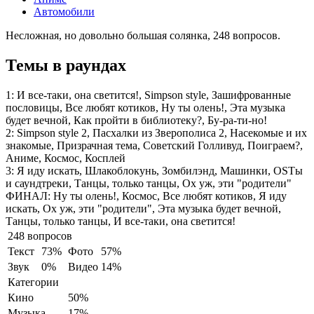
Автомобили
Несложная, но довольно большая солянка, 248 вопросов.
Темы в раундах
1:
И все-таки, она светится!, Simpson style, Зашифрованные
пословицы, Все любят котиков, Ну ты олень!, Эта музыка
будет вечной, Как пройти в библиотеку?, Бу-ра-ти-но!
2:
Simpson style 2, Пасхалки из Зверополиса 2, Насекомые и их
знакомые, Призрачная тема, Советский Голливуд, Поиграем?,
Аниме, Космос, Косплей
3:
Я иду искать, Шлакоблокунь, Зомбилэнд, Машинки, OSTы
и саундтреки, Танцы, только танцы, Ох уж, эти "родители"
ФИНАЛ:
Ну ты олень!, Космос, Все любят котиков, Я иду
искать, Ох уж, эти "родители", Эта музыка будет вечной,
Танцы, только танцы, И все-таки, она светится!
248 вопросов
Текст
73%
Фото
57%
Звук
0%
Видео
14%
Категории
Кино
50%
Музыка
17%