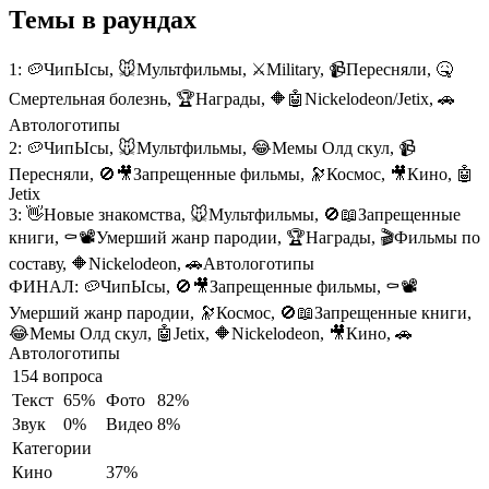
Темы в раундах
1:
🥔ЧипЫсы, 🐭Мультфильмы, ⚔️Military, 📹Пересняли, 🤒
Смертельная болезнь, 🏆Награды, 🔶🤖Nickelodeon/Jetix, 🚗
Автологотипы
2:
🥔ЧипЫсы, 🐭Мультфильмы, 😂Мемы Олд скул, 📹
Пересняли, 🚫🎥Запрещенные фильмы, 🔭Космос, 🎥Кино, 🤖
Jetix
3:
👋Новые знакомства, 🐭Мультфильмы, 🚫📖Запрещенные
книги, ⚰️📽️Умерший жанр пародии, 🏆Награды, 🎬Фильмы по
составу, 🔶Nickelodeon, 🚗Автологотипы
ФИНАЛ:
🥔ЧипЫсы, 🚫🎥Запрещенные фильмы, ⚰️📽️
Умерший жанр пародии, 🔭Космос, 🚫📖Запрещенные книги,
😂Мемы Олд скул, 🤖Jetix, 🔶Nickelodeon, 🎥Кино, 🚗
Автологотипы
154 вопроса
Текст
65%
Фото
82%
Звук
0%
Видео
8%
Категории
Кино
37%