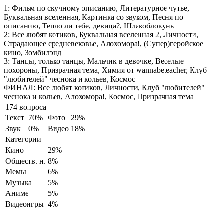
1:
Фильм по скучному описанию, Литературное чутье,
Буквальная вселенная, Картинка со звуком, Песня по
описанию, Тепло ли тебе, девица?, Шлакоблокунь
2:
Все любят котиков, Буквальная вселенная 2, Личности,
Страдающее средневековье, Алохомора!, (Супер)геройское
кино, Зомбилэнд
3:
Танцы, только танцы, Мальчик в девочке, Веселые
похороны, Призрачная тема, Химия от wannabeteacher, Клуб
"любителей" чеснока и кольев, Космос
ФИНАЛ:
Все любят котиков, Личности, Клуб "любителей"
чеснока и кольев, Алохомора!, Космос, Призрачная тема
174 вопроса
Текст
70%
Фото
29%
Звук
0%
Видео
18%
Категории
Кино
29%
Обществ. н.
8%
Мемы
6%
Музыка
5%
Аниме
5%
Видеоигры
4%