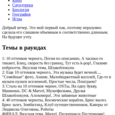
Кино
Саундтреки
Биология
География
Игры
Добрый вечер. Это мой первый пак, поэтому неразумно
сделала его слишком объемным и соответственно длинным.
На будущее учту.
Темы в раундах
1:
10 оттенков черного, Песня по описанию, А часики-то
тикают, Блиц, скорость без границ, Тут есть k-pop!, Глазами
нейросети, Вкусная тема, Шлакоблокунь
2:
Еще 10 оттенков черного, Эта музыка будет вечной...,
"Семейные" фото, Аниме, Малобюджетный косплей, Где-то в
мульти-пульти вселенной, Простые числа, Поиграем?
3:
Стало на 10 оттенков чернее, OSTы, На одну букву,
Машинки, DC & Marvel, Мультфильмы, Друзья
Шлакоблокуня, Алохомора!, Эти забавные животные
4:
40 оттенков черноты, Космические корабли, Брюс вылез.
Брюс залез, Зомбилэнд, Клуб путешественников, Каверы от
Людмилы Олеговны, Роботы
ФИНАЛ:
Вкусная тема, Marvel, Пескипикси Пестерноми!,