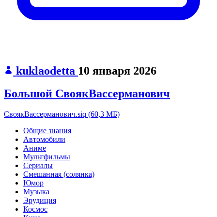
kuklaodetta
10 января 2026
Большой СвоякВассерманович
СвоякВассерманович.siq
(
60,3 МБ
)
Общие знания
Автомобили
Аниме
Мультфильмы
Сериалы
Смешанная (солянка)
Юмор
Музыка
Эрудиция
Космос