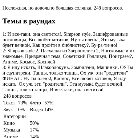
Несложная, но довольно большая солянка, 248 вопросов.
Темы в раундах
1:
И все-таки, она светится!, Simpson style, Зашифрованные
пословицы, Все любят котиков, Ну ты олень!, Эта музыка
будет вечной, Как пройти в библиотеку?, Бу-ра-ти-но!
2:
Simpson style 2, Пасхалки из Зверополиса 2, Насекомые и их
знакомые, Призрачная тема, Советский Голливуд, Поиграем?,
Аниме, Космос, Косплей
3:
Я иду искать, Шлакоблокунь, Зомбилэнд, Машинки, OSTы
и саундтреки, Танцы, только танцы, Ох уж, эти "родители"
ФИНАЛ:
Ну ты олень!, Космос, Все любят котиков, Я иду
искать, Ох уж, эти "родители", Эта музыка будет вечной,
Танцы, только танцы, И все-таки, она светится!
248 вопросов
Текст
73%
Фото
57%
Звук
0%
Видео
14%
Категории
Кино
50%
Музыка
17%
Аниме
14%