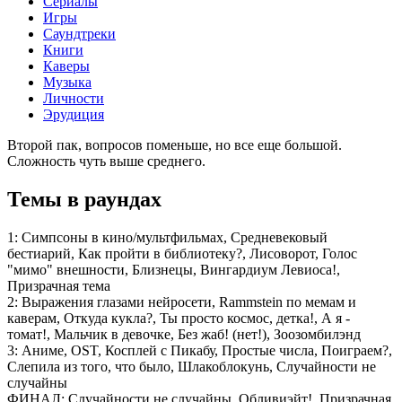
Сериалы
Игры
Саундтреки
Книги
Каверы
Музыка
Личности
Эрудиция
Второй пак, вопросов поменьше, но все еще большой.
Сложность чуть выше среднего.
Темы в раундах
1:
Симпсоны в кино/мультфильмах, Средневековый
бестиарий, Как пройти в библиотеку?, Лисоворот, Голос
"мимо" внешности, Близнецы, Вингардиум Левиоса!,
Призрачная тема
2:
Выражения глазами нейросети, Rammstein по мемам и
каверам, Откуда кукла?, Ты просто космос, детка!, А я -
томат!, Мальчик в девочке, Без жаб! (нет!), Зоозомбилэнд
3:
Аниме, OST, Косплей с Пикабу, Простые числа, Поиграем?,
Слепила из того, что было, Шлакоблокунь, Случайности не
случайны
ФИНАЛ:
Случайности не случайны, Обливиэйт!, Призрачная