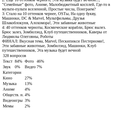
"Семейные" фото, Аниме, Малобюджетный косплей, Где-то в
мульти-пульти вселенной, Простые числа, Поиграем?
3:
Стало на 10 оттенков чернее, OSTы, На одну букву,
Машинки, DC & Marvel, Мультфильмы, Друзья
Шлакоблокуня, Алохомора!, Эти забавные животные
4:
40 оттенков черноты, Космические корабли, Брюс вылез.
Брюс залез, Зомбилэнд, Клуб путешественников, Каверы от
Людмилы Олеговны, Роботы
ФИНАЛ:
Вкусная тема, Marvel, Пескипикси Пестерноми!,
Эти забавные животные, Зомбилэнд, Машинки, Клуб
путешественников, Эта музыка будет вечной
328 вопросов
Текст
84%
Фото
46%
Звук
0%
Видео
7%
Категории
Кино
27%
Музыка
13%
Аниме
4%
Обществ. н.
4%
Видеоигры
3%
Мемы
2%