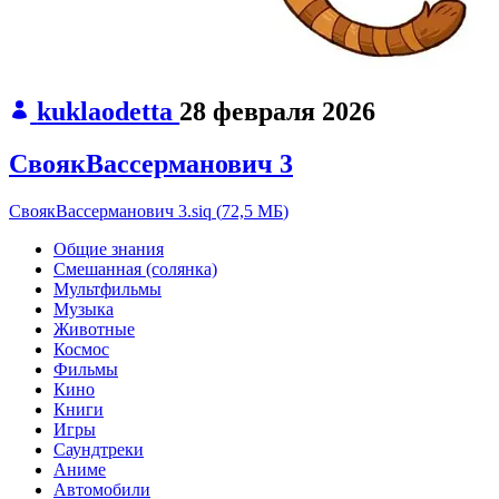
kuklaodetta
28 февраля 2026
СвоякВассерманович 3
СвоякВассерманович 3.siq
(
72,5 МБ
)
Общие знания
Смешанная (солянка)
Мультфильмы
Музыка
Животные
Космос
Фильмы
Кино
Книги
Игры
Саундтреки
Аниме
Автомобили