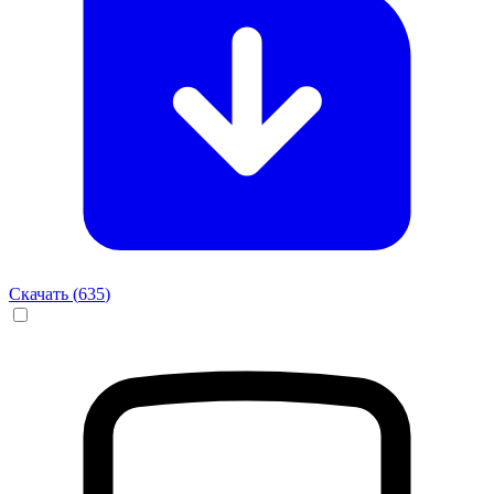
Скачать (
635
)