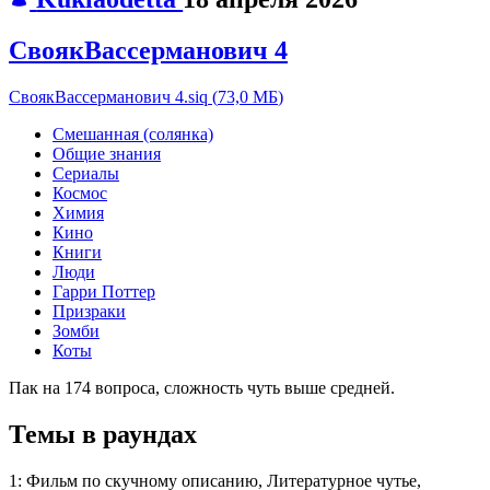
СвоякВассерманович 4
СвоякВассерманович 4.siq
(
73,0 МБ
)
Смешанная (солянка)
Общие знания
Сериалы
Космос
Химия
Кино
Книги
Люди
Гарри Поттер
Призраки
Зомби
Коты
Пак на 174 вопроса, сложность чуть выше средней.
Темы в раундах
1:
Фильм по скучному описанию, Литературное чутье,