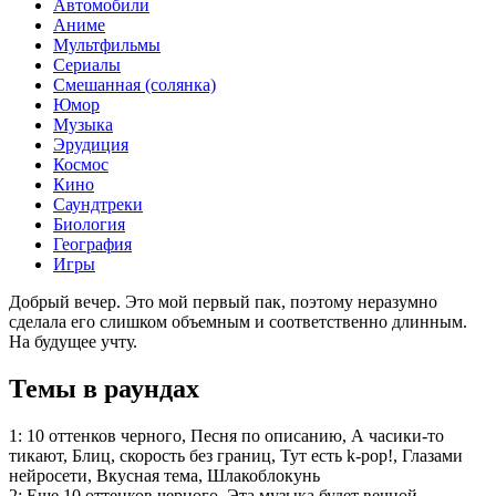
Автомобили
Аниме
Мультфильмы
Сериалы
Смешанная (солянка)
Юмор
Музыка
Эрудиция
Космос
Кино
Саундтреки
Биология
География
Игры
Добрый вечер. Это мой первый пак, поэтому неразумно
сделала его слишком объемным и соответственно длинным.
На будущее учту.
Темы в раундах
1:
10 оттенков черного, Песня по описанию, А часики-то
тикают, Блиц, скорость без границ, Тут есть k-pop!, Глазами
нейросети, Вкусная тема, Шлакоблокунь
2:
Еще 10 оттенков черного, Эта музыка будет вечной...,