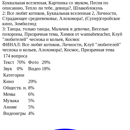
Буквальная вселенная, Картинка со звуком, Песня по
описанию, Тепло ли тебе, девица?, Шлакоблокунь
2:
Все любят котиков, Буквальная вселенная 2, Личности,
Страдающее средневековье, Алохомора!, (Супер)геройское
кино, Зомбилэнд
3:
Танцы, только танцы, Мальчик в девочке, Веселые
похороны, Призрачная тема, Химия от wannabeteacher, Клуб
"любителей" чеснока и кольев, Космос
ФИНАЛ:
Все любят котиков, Личности, Клуб "любителей"
чеснока и кольев, Алохомора!, Космос, Призрачная тема
174 вопроса
Текст
70%
Фото
29%
Звук
0%
Видео
18%
Категории
Кино
29%
Обществ. н.
8%
Мемы
6%
Музыка
5%
Аниме
5%
Видеоигры
4%