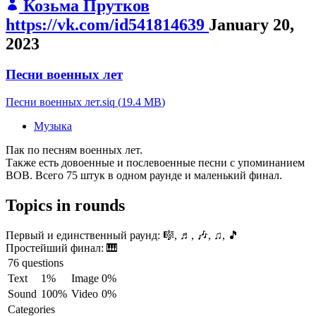
Козьма Прутков
https://vk.com/id541814639
January 20,
2023
Песни военных лет
Песни военных лет.siq
(
19.4 MB
)
Музыка
Пак по песням военных лет.
Также есть довоенные и послевоенные песни с упоминанием
ВОВ. Всего 75 штук в одном раунде и маленький финал.
Topics in rounds
Первый и единственный раунд:
🎼, ♬, 🎶, ♫, 🎵
Простейший финал:
🎹
76 questions
Text
1%
Image
0%
Sound
100%
Video
0%
Categories