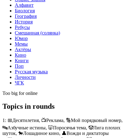
Алфавит
Биология
География
История
Ребусы
Смешанная (солянка)
Юмор
Мемы
Актёры
Кино
Книги
Поп
Русская музыка
Личности
ЧГК
Too big for online
Topics in rounds
1:
📅Десятилетия, 📺Реклама, 🔢Мой порядковый номер,
🔤Азбучные истины, 🐷Поросячья тема, 🤡Лига плохих
шуток, 🐎Лошадиное кино, 👤Вожди и диктаторы