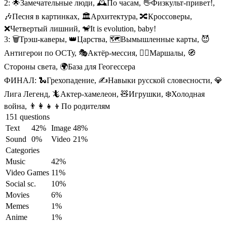
2:
🌟Замечательные люди, 🕰️По часам, 👋Физкульт-привет!,
🎶Песня в картинках, 🏛️Архитектура, 🔀Кроссоверы,
❌Четвертый лишний, 🐒It is evolution, baby!
3:
🗑️Трэш-каверы, 👑Царства, 🗺️Вымышленные карты, 😈
Антигерои по ОСТу, 🎭Актёр-мессия, 💂‍♂️Маршалы, 🧭
Стороны света, 🌍База для Геогессера
ФИНАЛ:
🐍Грехопадение, ✍️Навыки русской словесности, 💎
Лига Легенд, 🦎Актер-хамелеон, 🧸Игрушки, ❄️Холодная
война, 👨‍👩‍👧‍👦По родителям
151 questions
Text
42%
Image
48%
Sound
0%
Video
21%
Categories
Music
42%
Video Games
11%
Social sc.
10%
Movies
6%
Memes
1%
Anime
1%