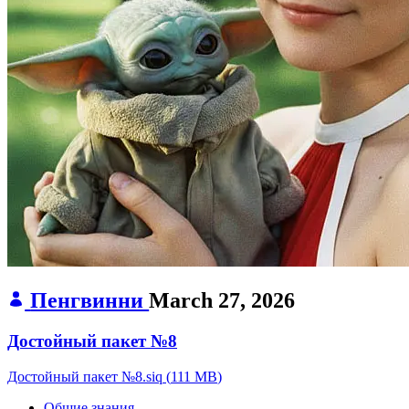
Пенгвинни
March 27, 2026
Достойный пакет №8
Достойный пакет №8.siq
(
111 MB
)
Общие знания