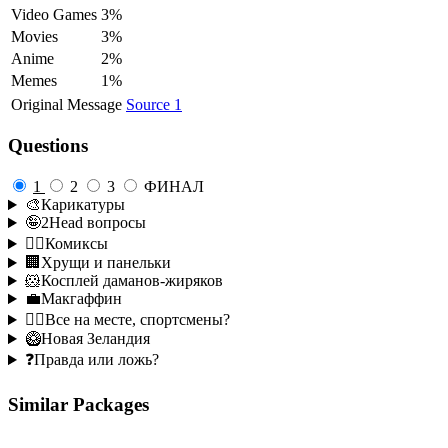
Video Games
3%
Movies
3%
Anime
2%
Memes
1%
Original Message
Source 1
Questions
1
2
3
ФИНАЛ
🎨Карикатуры
🤪2Head вопросы
🦸‍♂️Комиксы
🏢Хрущи и панельки
🐹Косплей даманов-жиряков
💼Макгаффин
🏃‍♂️Все на месте, спортсмены?
🥝Новая Зеландия
❓Правда или ложь?
Similar Packages