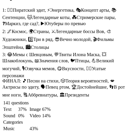
1:
🏴‍☠️Пиратский эдит, ⚡Энергетика, 🎭Концепт арты, 📚
Сентенции, 🐱Легендарные коты, 💑Стримерские пары,
❓Маркиз, где сад?, ▶️Ютуберы по превью
2:
🌌Космос, 🌍Страны, ⚔️Легендарные боссы Вов, 🎨
Художники, 3️⃣Три в ряд, 😎Вечно молодой, 🎬Фильмы
Эпштейна, 🏙️Столицы
3:
😂Мемы с Шевцовым, 💬Твиты Илона Маска, 💥
Шлакоблокунь, 📖Значения слов, 🐦Птицы, 💪Великий
могучий, 🎙️Озвучка мемов, 😋Вкусности, 🧔‍♂️Усатые
персонажи
ФИНАЛ:
🎵Песни на стихи, 🎲Теория вероятностей, 💋
Актрисы по эдиту, 🗣️Певец ртом, 🏆Достойнейшие, 👣В рот
мне ноги, 🔠Аббревиатуры, 🏛️Президенты
141 questions
Text
37%
Image
67%
Sound
0%
Video
14%
Categories
Music
43%