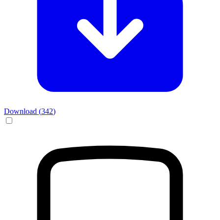
Download (
342
)