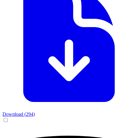
Download (
294
)