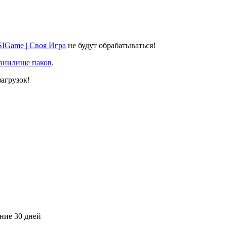
SIGame | Своя Игра
не будут обрабатываться!
ранилище паков
.
агрузок!
дние 30 дней