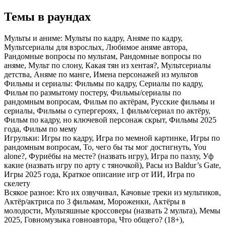
Темы в раундах
Мульты и аниме:
Мульты по кадру, Аняме по кадру,
Мультсериалы для взрослых, Любимое аняме автора,
Рандомные вопросы по мультам, Рандомные вопросы по
аняме, Мульт по слону, Какая тян из хентая?, Мультсериалы
детства, Аняме по манге, Имена персонажей из мультов
Фильмы и сериалы:
Фильмы по кадру, Сериалы по кадру,
Фильм по размытому постеру, Фильмы/сериалы по
рандомным вопросам, Фильм по актёрам, Русские фильмы и
сериалы, Фильмы о супергероях, 1 фильм/сериал по актёру,
Фильм по кадру, но ключевой персонаж скрыт, Фильмы 2025
года, Фильм по мему
Игрульки:
Игры по кадру, Игра по мемной картинке, Игры по
рандомным вопросам, То, чего бы ты мог достигнуть, You
alone?, Фуриёбы на месте? (назвать игру), Игра по пазлу, Уф
какие (назвать игру по арту с тяночкой), Расы из Baldur’s Gate,
Игры 2025 года, Краткое описание игр от ИИ, Игра по
скелету
Всякое разное:
Кто их озвучивал, Качовые треки из мультиков,
Актёр/актриса по 3 фильмам, Мороженки, Актёры в
молодости, Мультяшные кроссоверы (назвать 2 мульта), Мемы
2025, Говномузыка говноавтора, Что общего? (18+),