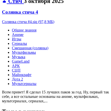
Стич
3 октября 2025
Солянка стича 4
Солянка стича #4.siq
(
97,8 МБ
)
Общие знания
Аниме
Игры
Сериалы
Смешанная (солянка)
Мультфильмы
Музыка
GameLand
АРК
СЦП
Майнкрафт
Дота 2
Мультсериалы
Всем привет! Я сделал 15 лучших паков за год. Ну, первый так
себе, а все остальные основаны на аниме, мультфильмах,
мультсериалах, сериалах,...