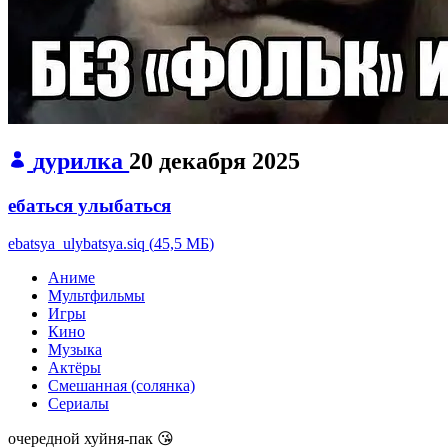
дурилка
20 декабря 2025
ебаться улыбаться
ebatsya_ulybatsya.siq
(
45,5 МБ
)
Аниме
Мультфильмы
Игры
Кино
Музыка
Актёры
Смешанная (солянка)
Сериалы
очередной хуйня-пак 😘