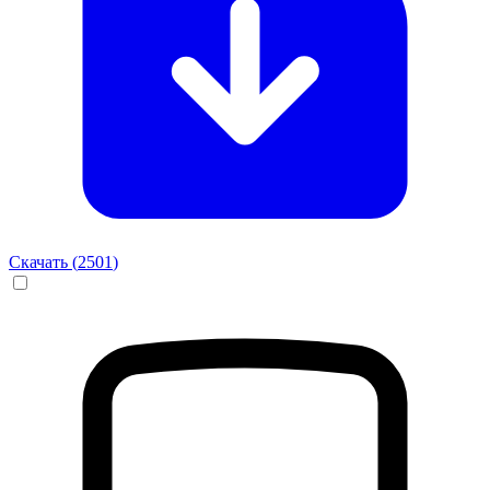
Скачать (
2501
)