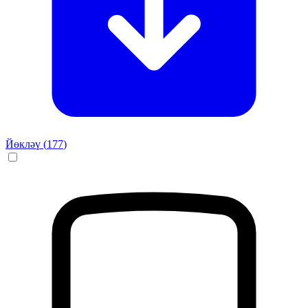
Йөкләү (
177
)