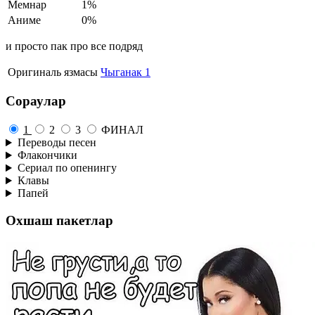
Мемнар
1%
Аниме
0%
и просто пак про все подряд
Оригиналь язмасы
Чыганак 1
Сораулар
1
2
3
ФИНАЛ
Переводы песен
Флакончики
Сериал по опенингу
Клавы
Папей
Охшаш пакетлар