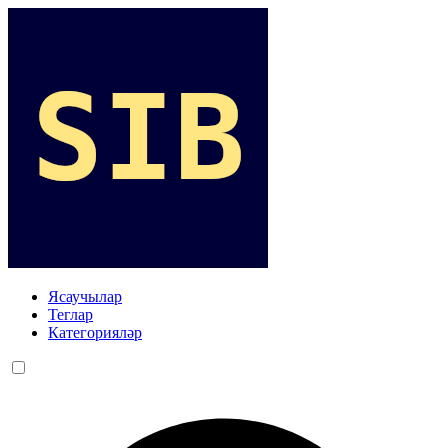
Ясаучылар
Теглар
Категорияләр