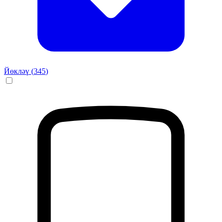
Йөкләү (
345
)