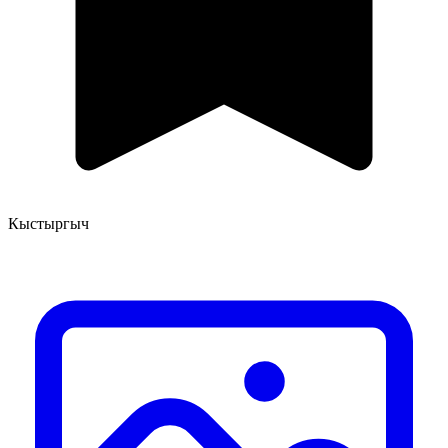
Кыстыргыч