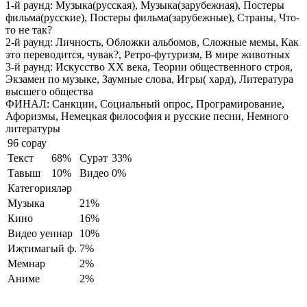
1-й раунд:
Музыка(русская), Музыка(зарубежная), Постеры
фильма(русские), Постеры фильма(зарубежные), Страны, Что-
то не так?
2-й раунд:
Личность, Обложки альбомов, Сложные мемы, Как
это переводится, чувак?, Ретро-футуризм, В мире животных
3-й раунд:
Искусство XX века, Теории общественного строя,
Экзамен по музыке, Заумные слова, Игры( хард), Литература
высшего общества
ФИНАЛ:
Санкции, Социальный опрос, Програмирование,
Афоризмы, Немецкая философия и русские песни, Немного
литературы
96 сорау
Текст
68%
Сурәт
33%
Тавыш
10%
Видео
0%
Категорияләр
Музыка
21%
Кино
16%
Видео уеннар
10%
Иҗтимагый ф.
7%
Мемнар
2%
Аниме
2%