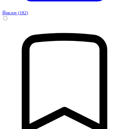
Йөкләү (
182
)