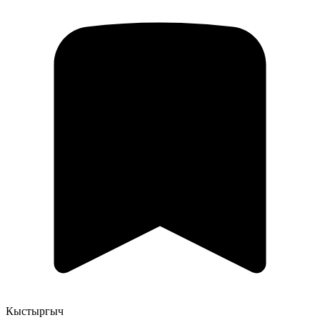
Кыстыргыч