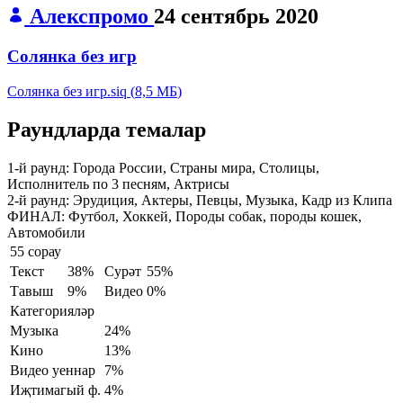
Алекспромо
24 сентябрь 2020
Солянка без игр
Солянка без игр.siq
(
8,5 МБ
)
Раундларда темалар
1-й раунд:
Города России, Страны мира, Столицы,
Исполнитель по 3 песням, Актрисы
2-й раунд:
Эрудиция, Актеры, Певцы, Музыка, Кадр из Клипа
ФИНАЛ:
Футбол, Хоккей, Породы собак, породы кошек,
Автомобили
55 сорау
Текст
38%
Сурәт
55%
Тавыш
9%
Видео
0%
Категорияләр
Музыка
24%
Кино
13%
Видео уеннар
7%
Иҗтимагый ф.
4%