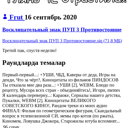
Frut
16 сентябрь 2020
Восклицательный знак ПУП 3 Противостояние
Восклицательный знак ПУП 3 Противостояние.siq
(
71,8 МБ
)
Третий пак, спустя неделю!
Раундларда темалар
Первый-первый...:
+УШИ, ЧБД, Каверы от деда, Игры на
денди, Что за чёрт?, Киноцитаты из фильмов ПИНДОСОВ
Ты отказала мне два раза...:
+УШИ [2], WEBM, Блюдо по
рецепту, Мусора всех стран - объединяйтесь!, Игори, memes
Я календарь переверну...:
Караоке, Сериалы нашего детства,
Пукалки, WEBM [2], Киноцитаты ВЕЛИКОГО
СОВЕТСКОГО КИНО!, Рандом треки из моих аудио
ФИНАЛ:
Фильм по геометрическим фигурам, Скандальный
вопрос в телевизионной СИ, мемы про котов (по ржать),
Киномем, Ловушка Джокера, Старожилы ютуба вспомнят...
96 сорау