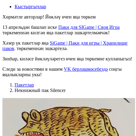
Кыстыргычлар
Хөрмәтле авторлар! Йөкләү өчен яңа төркем
13 апрельдән башлап иске
Паки для SIGame | Своя Игра
төркеменнән килгән яңа пакетлар эшкәртелмәячәк!
Хәзер үк пакетлар яңа
SiGame | Паки для игры | Хранилище
паков
. төркеменнән эшкәртелә.
Зинһар, киләсе йөкләүләрегез өчен яңа төркемне кулланыгыз!
Следи за новостями в нашем
VK берләшмәсебездә
соңгы
яңалыкларны укы!
Пакетлар
Некнижный пак Silencer