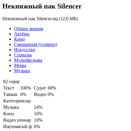
Некнижный пак Silencer
Некнижный пак Silencer.siq
(
12,0 МБ
)
Общие знания
Актёры
Кино
Смешанная (солянка)
Искусство
Сериалы
Мультфильмы
Мемы
Музыка
82 сорау
Текст
100%
Сурәт
60%
Тавыш
0%
Видео
0%
Категорияләр
Музыка
24%
Кино
16%
Видео уеннар
10%
Иҗтимагый ф.
6%