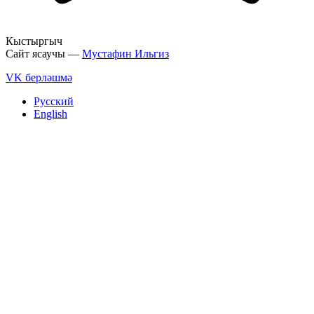
Кыстыргыч
Сайт ясаучы —
Мустафин Ильгиз
VK берләшмә
Русский
English