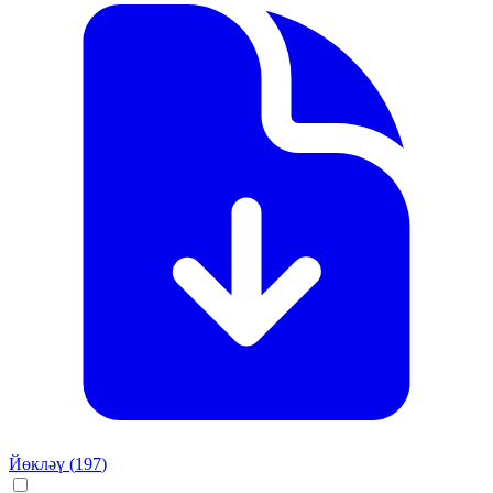
Йөкләү (
197
)