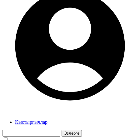
Кыстыргычлар