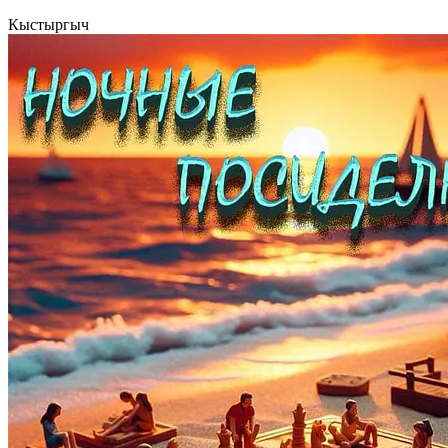
Кыстыргыч