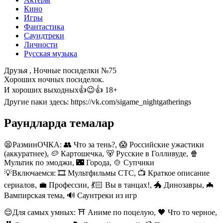
Кино
Игры
Фантастика
Саундтреки
Личности
Русская музыка
Друзья , Ночные посиделки №75
Хороших ночных посиделок.
И хороших выходных👍😉👍 18+
Другие паки здесь: https://vk.com/sigame_nightgatherings
Раундларда темалар
😫РазминОЧКА:
👥 Что за тень?, 😱 Российские ужастики
(аккуратнее), 🥔 Картошечка, 🐻 Русские в Голливуде, 🍿
Мультик по эмоджи, 🌃 Города, 🍲 Супчики
💡Включаемся:
🎞️ Мультфильмы СТС, 📺 Краткое описание
сериалов, 💼 Профессии, 💃🏻 Вы в танцах!, 🐲 Динозавры, 🦇
Вампирская тема, 🔊 Саунтреки из игр
😌Для самых умных:
⛩️ Аниме по поцелую, 🖤 Что то черное,