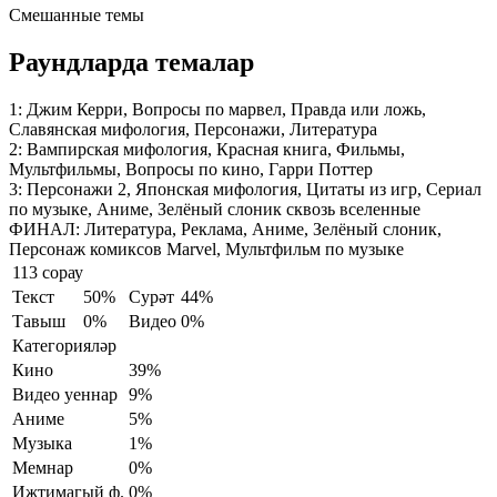
Смешанные темы
Раундларда темалар
1:
Джим Керри, Вопросы по марвел, Правда или ложь,
Славянская мифология, Персонажи, Литература
2:
Вампирская мифология, Красная книга, Фильмы,
Мультфильмы, Вопросы по кино, Гарри Поттер
3:
Персонажи 2, Японская мифология, Цитаты из игр, Сериал
по музыке, Аниме, Зелёный слоник сквозь вселенные
ФИНАЛ:
Литература, Реклама, Аниме, Зелёный слоник,
Персонаж комиксов Marvel, Мультфильм по музыке
113 сорау
Текст
50%
Сурәт
44%
Тавыш
0%
Видео
0%
Категорияләр
Кино
39%
Видео уеннар
9%
Аниме
5%
Музыка
1%
Мемнар
0%
Иҗтимагый ф.
0%