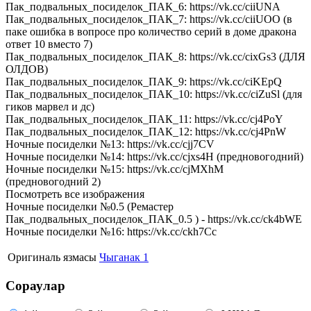
Пак_подвальных_посиделок_ПАК_6: https://vk.cc/ciiUNA
Пак_подвальных_посиделок_ПАК_7: https://vk.cc/ciiUOO (в
паке ошибка в вопросе про количество серий в доме дракона
ответ 10 вместо 7)
Пак_подвальных_посиделок_ПАК_8: https://vk.cc/cixGs3 (ДЛЯ
ОЛДОВ)
Пак_подвальных_посиделок_ПАК_9: https://vk.cc/ciKEpQ
Пак_подвальных_посиделок_ПАК_10: https://vk.cc/ciZuSl (для
гиков марвел и дс)
Пак_подвальных_посиделок_ПАК_11: https://vk.cc/cj4PoY
Пак_подвальных_посиделок_ПАК_12: https://vk.cc/cj4PnW
Ночные посиделки №13: https://vk.cc/cjj7CV
Ночные посиделки №14: https://vk.cc/cjxs4H (предновогодний)
Ночные посиделки №15: https://vk.cc/cjMXhM
(предновогодний 2)
Посмотреть все изображения
Ночные посиделки №0.5 (Ремастер
Пак_подвальных_посиделок_ПАК_0.5 ) - https://vk.cc/ck4bWE
Ночные посиделки №16: https://vk.cc/ckh7Cc
Оригиналь язмасы
Чыганак 1
Сораулар