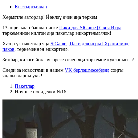
Кыстыргычлар
Хөрмәтле авторлар! Йөкләү өчен яңа төркем
13 апрельдән башлап иске
Паки для SIGame | Своя Игра
төркеменнән килгән яңа пакетлар эшкәртелмәячәк!
Хәзер үк пакетлар яңа
SiGame | Паки для игры | Хранилище
паков
. төркеменнән эшкәртелә.
Зинһар, киләсе йөкләүләрегез өчен яңа төркемне кулланыгыз!
Следи за новостями в нашем
VK берләшмәсебездә
соңгы
яңалыкларны укы!
Пакетлар
Ночные посиделки №16