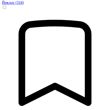
Йөкләү (
318
)