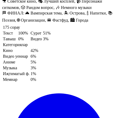
🎥 Советское кино, 🎭 Лучший косплей, 📹 Персонажи
ситкомов, 🎲 Рандом вопрос, 🎶 Немного музыки
🏁 ФИНАЛ:
🦇 Вампирская тема, 🏝️ Острова, 🍾 Напитки, 📚
Поэзия, 🌐 Организации, 🍔 Фастфуд, 🏙️ Города
175 сорау
Текст
100%
Сурәт
51%
Тавыш
0%
Видео
3%
Категорияләр
Кино
42%
Видео уеннар
6%
Аниме
5%
Музыка
3%
Иҗтимагый ф.
1%
Мемнар
0%