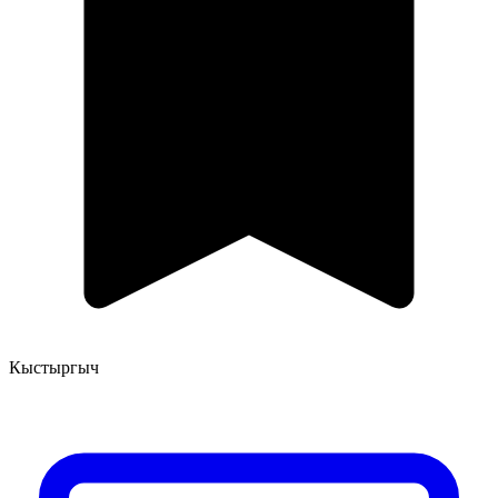
Кыстыргыч