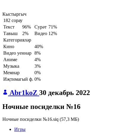
Кыстыргыч
182 сорау
Текст
96%
Сурәт
71%
Тавыш
2%
Видео
12%
Категорияләр
Кино
40%
Видео уеннар
8%
Аниме
4%
Музыка
3%
Мемнар
0%
Иҗтимагый ф.
0%
Abr1koZ
30 декабрь 2022
Ночные посиделки №16
Ночные посиделки №16.siq
(
57,3 МБ
)
Игры