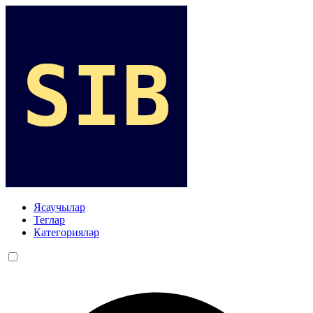
Ясаучылар
Теглар
Категорияләр