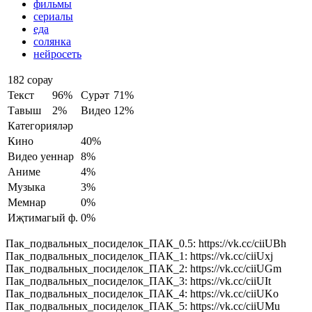
фильмы
сериалы
еда
солянка
нейросеть
182 сорау
Текст
96%
Сурәт
71%
Тавыш
2%
Видео
12%
Категорияләр
Кино
40%
Видео уеннар
8%
Аниме
4%
Музыка
3%
Мемнар
0%
Иҗтимагый ф.
0%
Пак_подвальных_посиделок_ПАК_0.5: https://vk.cc/ciiUBh
Пак_подвальных_посиделок_ПАК_1: https://vk.cc/ciiUxj
Пак_подвальных_посиделок_ПАК_2: https://vk.cc/ciiUGm
Пак_подвальных_посиделок_ПАК_3: https://vk.cc/ciiUIt
Пак_подвальных_посиделок_ПАК_4: https://vk.cc/ciiUKo
Пак_подвальных_посиделок_ПАК_5: https://vk.cc/ciiUMu