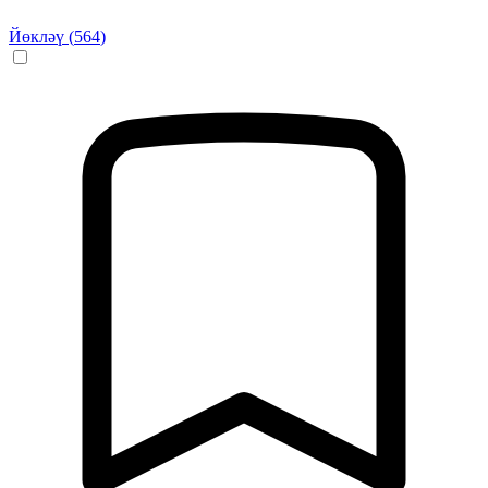
Йөкләү (
564
)