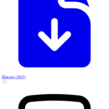
Йөкләү (
2937
)