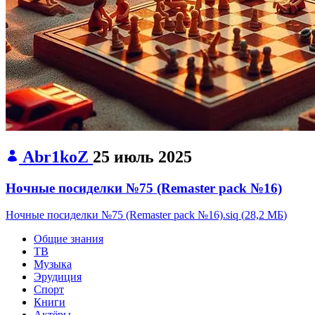
Abr1koZ
25 июль 2025
Ночные посиделки №75 (Remaster pack №16)
Ночные посиделки №75 (Remaster pack №16).siq
(
28,2 МБ
)
Общие знания
ТВ
Музыка
Эрудиция
Спорт
Книги
Актёры