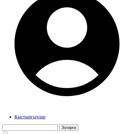
Кыстыргычлар