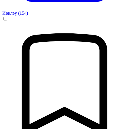
Йөкләү (
154
)