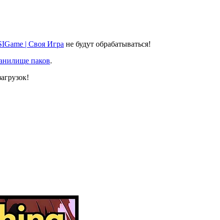
SIGame | Своя Игра
не будут обрабатываться!
ранилище паков
.
агрузок!