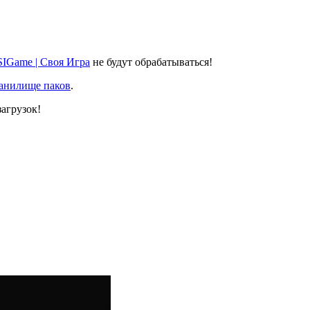
SIGame | Своя Игра
не будут обрабатываться!
ранилище паков
.
агрузок!