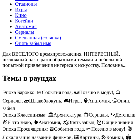
Стадионы
Игры
Кино
Котейки
Анатомия
Сериалы
Смешанная (солянка)
Опять забыл имя
Для ВЕСЕЛОГО времяпровождения. ИНТЕРЕСНЫЙ,
несложный пак с разнообразными темами и небольшой
попыткой привлечения интереса к искусству. Половина...
Темы в раундах
Эпоха Барокко:
📅События года, 📜Поэзию в моду!, 📺
Сериалы, 🧱Шлакоблокунь, 🎮Игры, 🧠Анатомия, 🤔Опять
забыл
Эпоха Классицизма:
🏛️Архитектура, 📺Сериалы, 🐾Детеныш,
💭Я это знаю, 🧠Анатомия, 🤔Опять забыл, 🦉Общие знания
Эпоха Просвящения:
📅События года, 📜Поэзию в моду!, 🎬
Локализация названий фильмов, 🖼️Картины, 🎤Комики, 🏟️