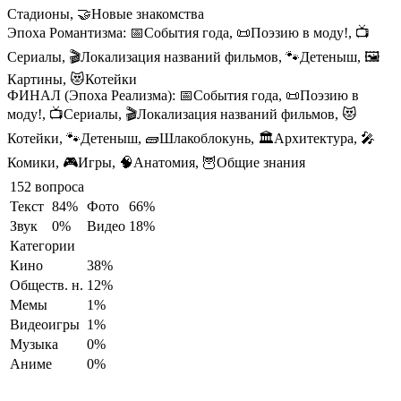
Стадионы, 🤝Новые знакомства
Эпоха Романтизма:
📅События года, 📜Поэзию в моду!, 📺
Сериалы, 🎬Локализация названий фильмов, 🐾Детеныш, 🖼️
Картины, 😻Котейки
ФИНАЛ (Эпоха Реализма):
📅События года, 📜Поэзию в
моду!, 📺Сериалы, 🎬Локализация названий фильмов, 😻
Котейки, 🐾Детеныш, 🧱Шлакоблокунь, 🏛️Архитектура, 🎤
Комики, 🎮Игры, 🧠Анатомия, 🦉Общие знания
152 вопроса
Текст
84%
Фото
66%
Звук
0%
Видео
18%
Категории
Кино
38%
Обществ. н.
12%
Мемы
1%
Видеоигры
1%
Музыка
0%
Аниме
0%