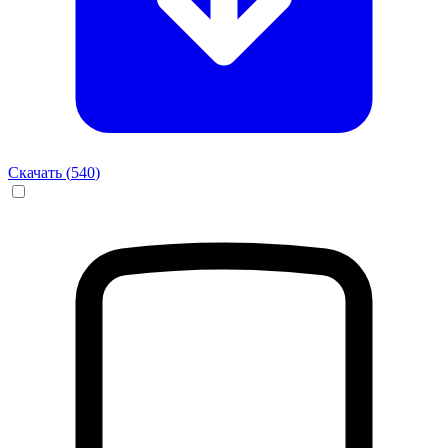
Скачать (
540
)