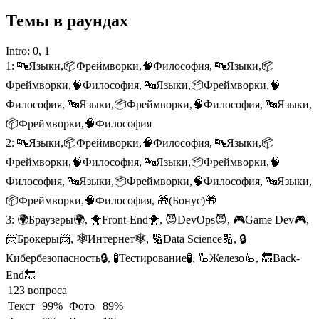
Темы в раундах
Intro:
0, 1
1:
🔤Языки,📦Фреймворки,🧠Философия, 🔤Языки,📦
Фреймворки,🧠Философия, 🔤Языки,📦Фреймворки,🧠
Философия, 🔤Языки,📦Фреймворки,🧠Философия, 🔤Языки,
📦Фреймворки,🧠Философия
2:
🔤Языки,📦Фреймворки,🧠Философия, 🔤Языки,📦
Фреймворки,🧠Философия, 🔤Языки,📦Фреймворки,🧠
Философия, 🔤Языки,📦Фреймворки,🧠Философия, 🔤Языки,
📦Фреймворки,🧠Философия, 🎁(Бонус)🎁
3:
🌍Браузеры🌍, 🐥Front-End🐥, 😈DevOps😈, 🎮Game Dev🎮,
📨Брокеры📨, 🕸️Интернет🕸️, 🔢Data Science🔢, 🔒
Кибербезопасность🔒, 🧪Тестирование🧪, 🦾Железо🦾, 🔙Back-
End🔙
123 вопроса
Текст
99%
Фото
89%