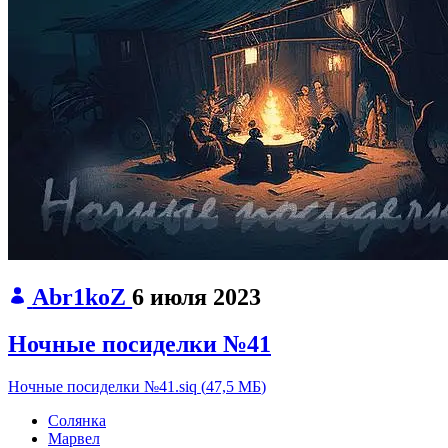
Abr1koZ
6 июля 2023
Ночные посиделки №41
Ночные посиделки №41.siq
(
47,5 МБ
)
Солянка
Марвел