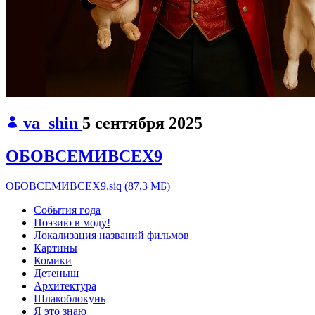
va_shin
5 сентября 2025
ОБОВСЕМИВСЕХ9
ОБОВСЕМИВСЕХ9.siq
(
87,3 МБ
)
События года
Поэзию в моду!
Локализация названий фильмов
Картины
Комики
Детеныш
Архитектура
Шлакоблокунь
Я это знаю