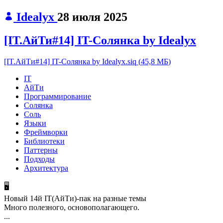
Idealyx
28 июля 2025
[IT.АйТи#14] IT-Солянка by Idealyx
[IT.АйТи#14] IT-Солянка by Idealyx.siq
(
45,8 МБ
)
IT
АйТи
Программирование
Солянка
Соль
Языки
Фреймворки
Библиотеки
Паттерны
Подходы
Архитектура
🖥
Новый 14й IT(АйТи)-пак на разные темы
Много полезного, основополагающего.
...