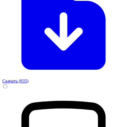
Скачать (
935
)