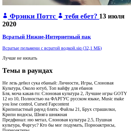
Фрэнки Поттс
тебя ебет?
13 июля
2020
Всратый Нижне-Интернетный пак
Всратые пельмени с всратой водкой.siq
(
32,1 МБ
)
Лучше не нюхать
Темы в раундах
Не лезь дебил сука ебаный:
Личности, Игры, Слоновая
Культура, Около ютуб, Топ вайфу для ебанов
Бля, моча какая-то:
Слоновая культура 2, Лучшие игры GOTY
12 из 10, Полностью на ФАРГУС русском языке, Music make
you lose control, Cursed Fapcontent
Крипипастный раунд блять:
Файлы 21, Брух страшилки,
Крипи видосы, Шняга шняжная
Предфинал:
ню метал, Слоновая культура 2.5, Пушная
культура, Фаргус? Кто бы мог подумать, Порноактрисы,
Порноактеры