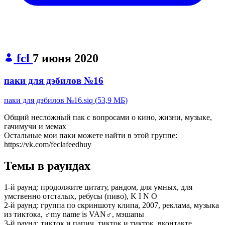
fcl
7 июня 2020
паки для дэбилов №16
паки для дэбилов №16.siq
(
53,9 МБ
)
Общий несложный пак с вопросами о кино, жизни, музыке,
гачимучи и мемах
Остальные мои паки можете найти в этой группе:
https://vk.com/feclafeedhuy
Темы в раундах
1-й раунд:
продолжите цитату, рандом, для умных, для
умственно отсталых, ребусы (пиво), K I N O
2-й раунд:
группа по скриншоту клипа, 2007, реклама, музыка
из тиктока, ♂my name is VAN♂, мэшапы
3-й раунд:
тикток и папич, тикток и тикток, вконтакте,