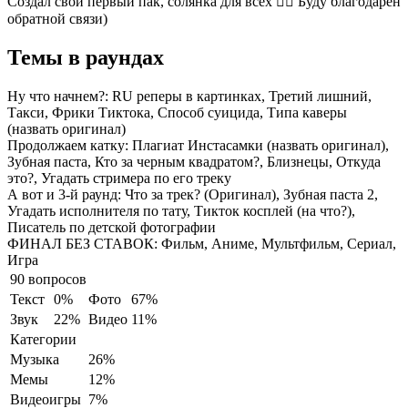
Создал свой первый пак, солянка для всех 👍🏻 Буду благодарен
обратной связи)
Темы в раундах
Ну что начнем?:
RU реперы в картинках, Третий лишний,
Такси, Фрики Тиктока, Способ суицида, Типа каверы
(назвать оригинал)
Продолжаем катку:
Плагиат Инстасамки (назвать оригинал),
Зубная паста, Кто за черным квадратом?, Близнецы, Откуда
это?, Угадать стримера по его треку
А вот и 3-й раунд:
Что за трек? (Оригинал), Зубная паста 2,
Угадать исполнителя по тату, Тикток косплей (на что?),
Писатель по детской фотографии
ФИНАЛ БЕЗ СТАВОК:
Фильм, Аниме, Мультфильм, Сериал,
Игра
90 вопросов
Текст
0%
Фото
67%
Звук
22%
Видео
11%
Категории
Музыка
26%
Мемы
12%
Видеоигры
7%