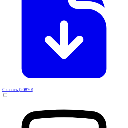
Скачать (
20870
)