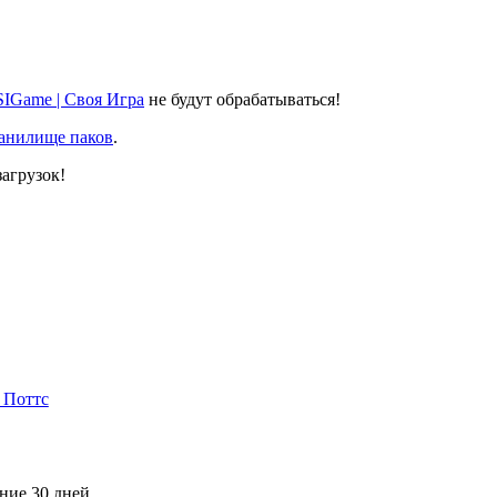
SIGame | Своя Игра
не будут обрабатываться!
ранилище паков
.
агрузок!
 Поттс
дние 30 дней