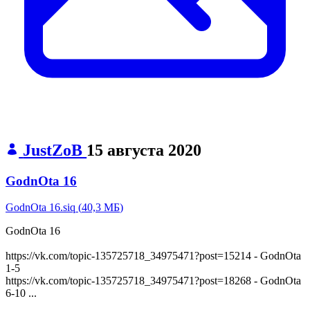
JustZoB
15 августа 2020
GodnOta 16
GodnOta 16.siq
(
40,3 МБ
)
GodnOta 16
https://vk.com/topic-135725718_34975471?post=15214 - GodnOta
1-5
https://vk.com/topic-135725718_34975471?post=18268 - GodnOta
6-10 ...