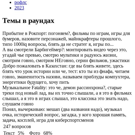
рофлс
2023
Темы в раундах
Прибытие в Рокпорт:
погоняем?, фильмы по играм, игры для
бумеров, назовите персонажей, майнкрафтеры прошлого,
типо 1000iq вопросы, блять да не стратег я, игры по...
А вы смотрели Барбигеймер?:
монтировать видео через это,
угадай чье превью, смотрю мультики и радуюсь жизни,
смотрим говно, смотрим НЕговно, серии фильмов, ужастики
Добро пожаловать в Казахстан:
где вы блять живете, здесь
блять что урок истории или че, тест: кто ты из фнафа, читаем
говно, зманенитость назови, называем приблуды компухтера,
энергетики будущего, хочу пить
Музыкальное Fatality:
это че, демон рассинхрона?, старые
треки под новый лад, вы их точно слышали, а я это в фильмах
слышал, а я это в играх слышал, это классика это знать надо,
слушаем говно
Понял, вычеркиваю:
мешап (два названия надо), музыкал
очка, исторический вопрос, загадка, у кого хорошая память,
задача, косплей, игра для киберспортсменов
247 вопросов
Текст
5%
Фото
68%