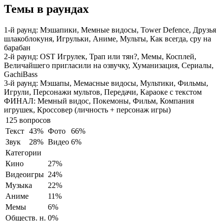
Темы в раундах
1-й раунд:
Мэшапики, Мемные видосы, Tower Defence, Друзья
шлакоблокуня, Игрульки, Аниме, Мульты, Как всегда, сру на
барабан
2-й раунд:
OST Игрулек, Трап или тян?, Мемы, Косплей,
Величайшего пригласили на озвучку, Хуманизация, Сериалы,
GachiBass
3-й раунд:
Мэшапы, Мемасные видосы, Мультики, Фильмы,
Игрули, Персонажи мультов, Передачи, Караоке с текстом
ФИНАЛ:
Мемный видос, Покемоны, Фильм, Компания
игрушек, Кроссовер (личность + персонаж игры)
125 вопросов
Текст
43%
Фото
66%
Звук
28%
Видео
6%
Категории
Кино
27%
Видеоигры
24%
Музыка
22%
Аниме
11%
Мемы
6%
Обществ. н.
0%