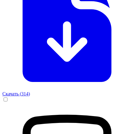
Скачать (
314
)