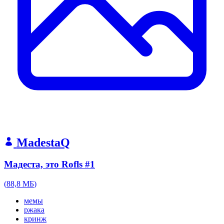
MadestaQ
Мадеста, это Rofls #1
(
88,8 МБ
)
мемы
ржака
кринж