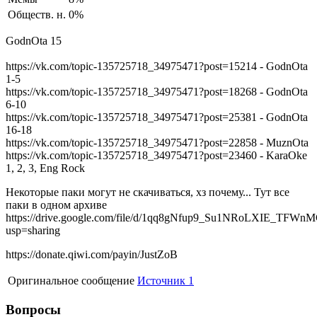
Обществ. н.
0%
GodnOta 15
https://vk.com/topic-135725718_34975471?post=15214 - GodnOta
1-5
https://vk.com/topic-135725718_34975471?post=18268 - GodnOta
6-10
https://vk.com/topic-135725718_34975471?post=25381 - GodnOta
16-18
https://vk.com/topic-135725718_34975471?post=22858 - MuznOta
https://vk.com/topic-135725718_34975471?post=23460 - KaraOke
1, 2, 3, Eng Rock
Некоторые паки могут не скачиваться, хз почему... Тут все
паки в одном архиве
https://drive.google.com/file/d/1qq8gNfup9_Su1NRoLXIE_TFW
usp=sharing
https://donate.qiwi.com/payin/JustZoB
Оригинальное сообщение
Источник 1
Вопросы