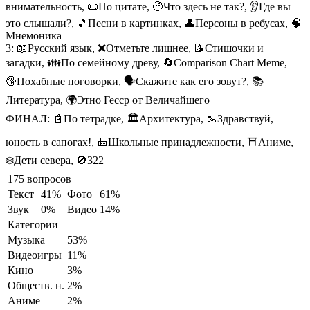
внимательность, 📜По цитате, 🤨Что здесь не так?, 👂Где вы
это слышали?, 🎵Песни в картинках, 👤Персоны в ребусах, 🧠
Мнемоника
3:
📖Русский язык, ❌Отметьте лишнее, 📝Стишочки и
загадки, 👪По семейному древу, 🔄Comparison Chart Meme,
🔞Похабные поговорки, 🗣️Скажите как его зовут?, 📚
Литература, 🌍Этно Гесср от Величайшего
ФИНАЛ:
📓По тетрадке, 🏛️Архитектура, 🥾Здравствуй,
юность в сапогах!, 🎒Школьные принадлежности, ⛩️Аниме,
❄️Дети севера, 🚫322
175 вопросов
Текст
41%
Фото
61%
Звук
0%
Видео
14%
Категории
Музыка
53%
Видеоигры
11%
Кино
3%
Обществ. н.
2%
Аниме
2%