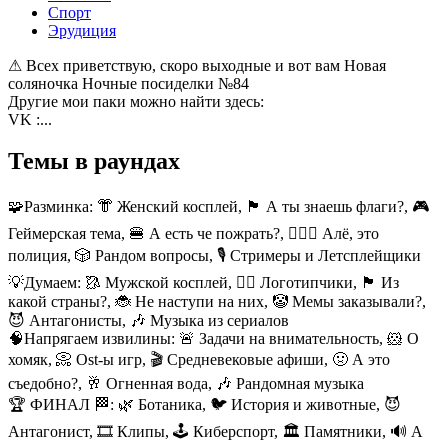
Спорт
Эрудиция
⚠ Всех приветствую, скоро выходные и вот вам Новая
соляночка Ночные посиделки №84
Другие мои паки можно найти здесь:
VK :...
Темы в раундах
🧩Разминка:
👘 Женский косплей, 🏴 А ты знаешь флаги?, 🎮
Геймерская тема, 🍔 А есть че пожрать?, 👮🏻‍♂️ Алё, это
полиция, 🎲 Рандом вопросы, 🎙️ Стримеры и Летсплейщики
💡Думаем:
🥻 Мужской косплей, 🐦‍🔥 Логотипчики, 🏴 Из
какой страны?, 🐞 Не наступи на них, 🤡 Мемы заказывали?,
😈 Антагонисты, 🎶 Музыка из сериалов
🧠Напрягаем извилины:
🚨 Задачи на внимательность, 🐹 О
хомяк, 📀 Ost-ы игр, 🎬 Средневековые афиши, 🤢 А это
съедобно?, 🥂 Огненная вода, 🎶 Рандомная музыка
🏆 ФИНАЛ 🏁:
🌿 Ботаника, 🐦‍ История и животные, 😈
Антагонист, 🎞️ Клипы, 🕹️ Киберспорт, 🏛️ Памятники, 🔊 А