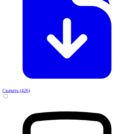
Скачать (
426
)