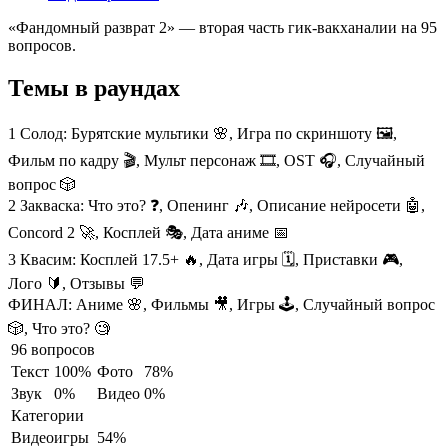
«Фандомный разврат 2» — вторая часть гик‑вакханалии на 95
вопросов.
Темы в раундах
1 Солод:
Бурятские мультики 🌸, Игра по скриншоту 🖼️,
Фильм по кадру 🎬, Мульт персонаж 🎞️, OST 🎧, Случайный
вопрос 🎲
2 Закваска:
Что это? ❓, Опенинг 🎶, Описание нейросети 🤖,
Concord 2 🚀, Косплей 🎭, Дата аниме 📅
3 Квасим:
Косплей 17.5+ 🔥, Дата игры 🗓️, Приставки 🎮,
Лого 🔰, Отзывы 💬
ФИНАЛ:
Аниме 🌸, Фильмы 🎥, Игры 🕹️, Случайный вопрос
🎲, Что это? 🧐
96 вопросов
Текст
100%
Фото
78%
Звук
0%
Видео
0%
Категории
Видеоигры
54%