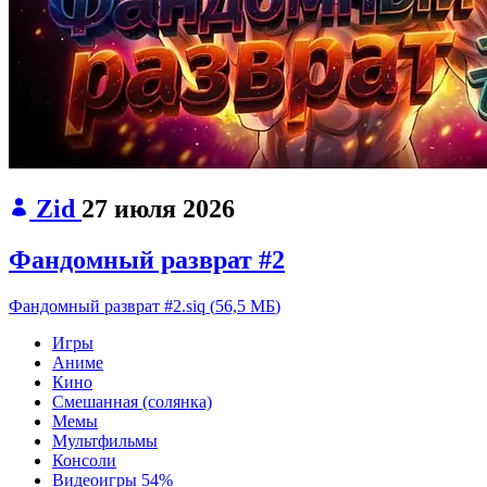
Zid
27 июля 2026
Фандомный разврат #2
Фандомный разврат #2.siq
(
56,5 МБ
)
Игры
Аниме
Кино
Смешанная (солянка)
Мемы
Мультфильмы
Консоли
Видеоигры
54%