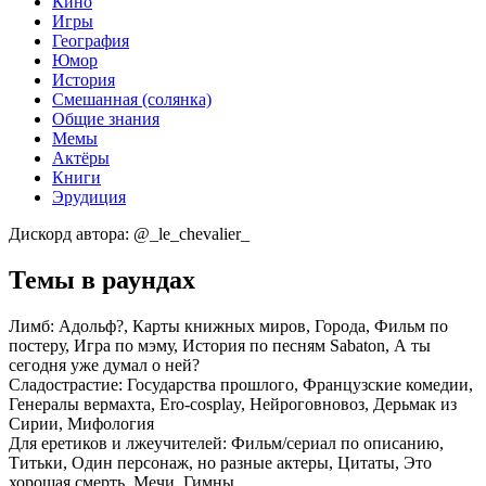
Кино
Игры
География
Юмор
История
Смешанная (солянка)
Общие знания
Мемы
Актёры
Книги
Эрудиция
Дискорд автора: @_le_chevalier_
Темы в раундах
Лимб:
Адольф?, Карты книжных миров, Города, Фильм по
постеру, Игра по мэму, История по песням Sabaton, А ты
сегодня уже думал о ней?
Сладострастие:
Государства прошлого, Французские комедии,
Генералы вермахта, Ero-cosplay, Нейроговновоз, Дерьмак из
Сирии, Мифология
Для еретиков и лжеучителей:
Фильм/сериал по описанию,
Титьки, Один персонаж, но разные актеры, Цитаты, Это
хорошая смерть, Мечи, Гимны