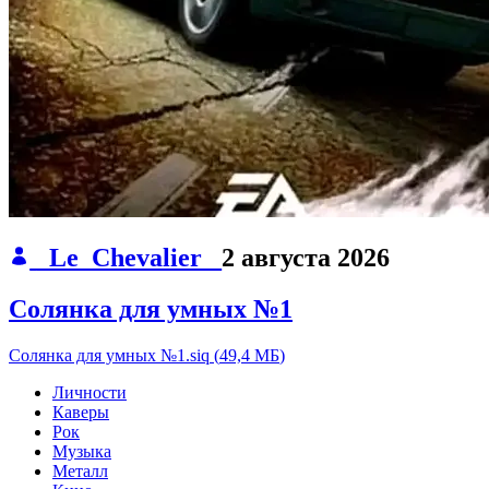
_Le_Chevalier_
2 августа 2026
Солянка для умных №1
Солянка для умных №1.siq
(
49,4 МБ
)
Личности
Каверы
Рок
Музыка
Металл