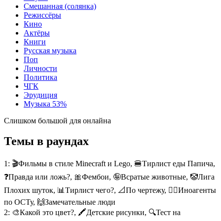
Смешанная (солянка)
Режиссёры
Кино
Актёры
Книги
Русская музыка
Поп
Личности
Политика
ЧГК
Эрудиция
Музыка
53%
Слишком большой для онлайна
Темы в раундах
1:
🎬Фильмы в стиле Minecraft и Lego, 🍔Тирлист еды Папича,
❓Правда или ложь?, 🎀Фембои, 🤪Всратые животные, 🤡Лига
Плохих шуток, 📊Тирлист чего?, 📐По чертежу, 🕵️‍♂️Иноагенты
по ОСТу, 🙌Замечательные люди
2:
🎨Какой это цвет?, 🖍️Детские рисунки, 🔍Тест на