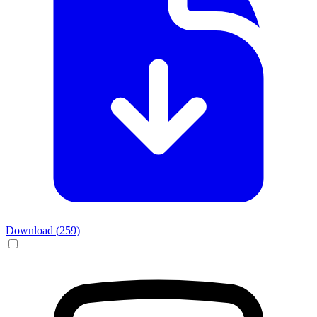
Download (
259
)