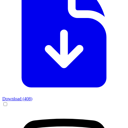
Download (
408
)