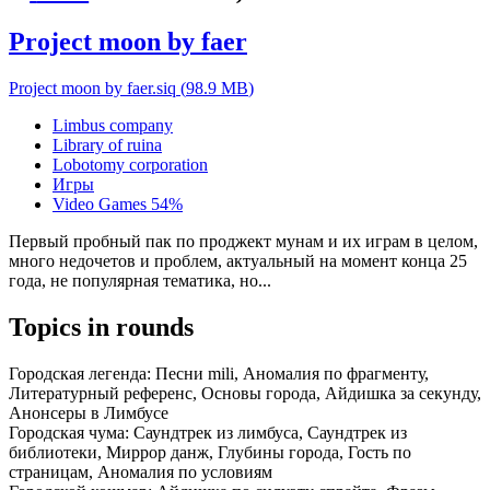
Project moon by faer
Project moon by faer.siq
(
98.9 MB
)
Limbus company
Library of ruina
Lobotomy corporation
Игры
Video Games
54%
Первый пробный пак по проджект мунам и их играм в целом,
много недочетов и проблем, актуальный на момент конца 25
года, не популярная тематика, но...
Topics in rounds
Городская легенда:
Песни mili, Аномалия по фрагменту,
Литературный референс, Основы города, Айдишка за секунду,
Анонсеры в Лимбусе
Городская чума:
Саундтрек из лимбуса, Саундтрек из
библиотеки, Миррор данж, Глубины города, Гость по
страницам, Аномалия по условиям