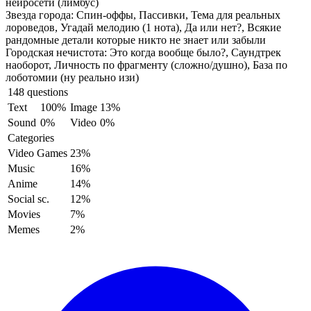
нейросети (лимбус)
Звезда города:
Спин-оффы, Пассивки, Тема для реальных
лороведов, Угадай мелодию (1 нота), Да или нет?, Всякие
рандомные детали которые никто не знает или забыли
Городская нечистота:
Это когда вообще было?, Саундтрек
наоборот, Личность по фрагменту (сложно/душно), База по
лоботомии (ну реально изи)
148 questions
Text
100%
Image
13%
Sound
0%
Video
0%
Categories
Video Games
23%
Music
16%
Anime
14%
Social sc.
12%
Movies
7%
Memes
2%