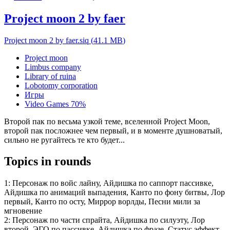
Project moon 2 by faer
Project moon 2 by faer.siq
(
41.1 MB
)
Project moon
Limbus company
Library of ruina
Lobotomy corporation
Игры
Video Games
70%
Второй пак по весьма узкой теме, вселенной Project Moon,
второй пак посложнее чем первый, и в моменте душноватый,
сильно не ругайтесь те кто будет...
Topics in rounds
1:
Персонаж по войс лайну, Айдишка по саппорт пассивке,
Айдишка по анимаций выпадения, Канто по фону битвы, Лор
первый, Канто по осту, Миррор ворлды, Песни мили за
мгновение
2:
Персонаж по части спрайта, Айдишка по силуэту, Лор
второй, ЭГО по пассивке, Айдишка по фразе, Статус эффект