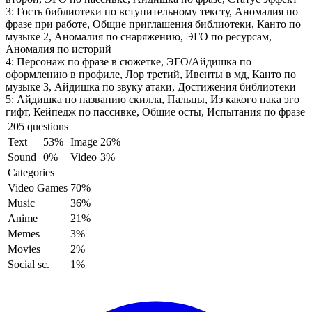
3:
Гость библиотеки по вступительному тексту, Аномалия по
фразе при работе, Общие приглашения библиотеки, Канто по
музыке 2, Аномалия по снаряжению, ЭГО по ресурсам,
Аномалия по историй
4:
Персонаж по фразе в сюжетке, ЭГО/Айдишка по
оформлению в профиле, Лор третий, Ивенты в мд, Канто по
музыке 3, Айдишка по звуку атаки, Достижения библиотеки
5:
Айдишка по названию скилла, Пальцы, Из какого пака эго
гифт, Кейпедж по пассивке, Общие осты, Испытания по фразе
205 questions
Text
53%
Image
26%
Sound
0%
Video
3%
Categories
Video Games
70%
Music
36%
Anime
21%
Memes
3%
Movies
2%
Social sc.
1%