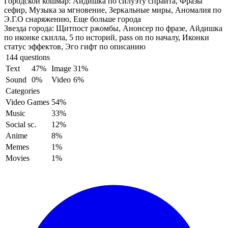
Городской кошмар:
Айдишка по силуэту спрайта, Фразы
сефир, Музыка за мгновение, Зеркальные миры, Аномалия по
Э.Г.О снаряжению, Еще больше города
Звезда города:
Щитпост ржомбы, Анонсер по фразе, Айдишка
по иконке скилла, 5 по историй, pass on по началу, Иконки
статус эффектов, Эго гифт по описанию
144 questions
Text
47%
Image
31%
Sound
0%
Video
6%
Categories
Video Games
54%
Music
33%
Social sc.
12%
Anime
8%
Memes
1%
Movies
1%