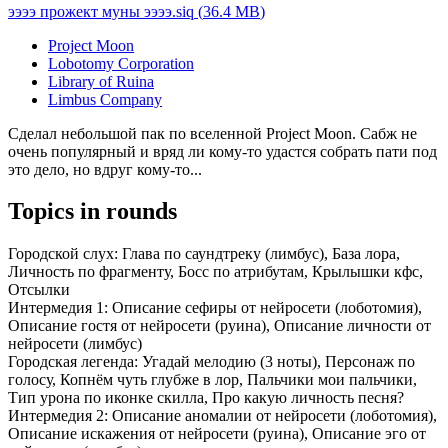
ээээ прожект муны ээээ.siq
(
36.4 MB
)
Project Moon
Lobotomy Corporation
Library of Ruina
Limbus Company
Сделал небольшой пак по вселенной Project Moon. Сабж не
очень популярный и вряд ли кому-то удастся собрать пати под
это дело, но вдруг кому-то...
Topics in rounds
Городской слух:
Глава по саундтреку (лимбус), База лора,
Личность по фрагменту, Босс по атрибутам, Крылышки кфс,
Отсылки
Интермедия 1:
Описание сефиры от нейросети (лоботомия),
Описание гостя от нейросети (руина), Описание личности от
нейросети (лимбус)
Городская легенда:
Угадай мелодию (3 ноты), Персонаж по
голосу, Копнём чуть глубже в лор, Пальчики мои пальчики,
Тип урона по иконке скилла, Про какую личность песня?
Интермедия 2:
Описание аномалии от нейросети (лоботомия),
Описание искажения от нейросети (руина), Описание эго от