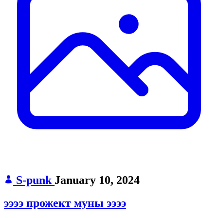
S-punk
January 10, 2024
ээээ прожект муны ээээ