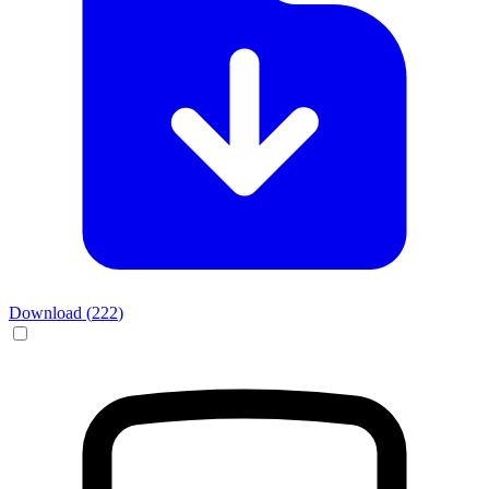
Download (
222
)