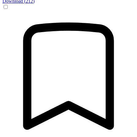
Download (
212
)