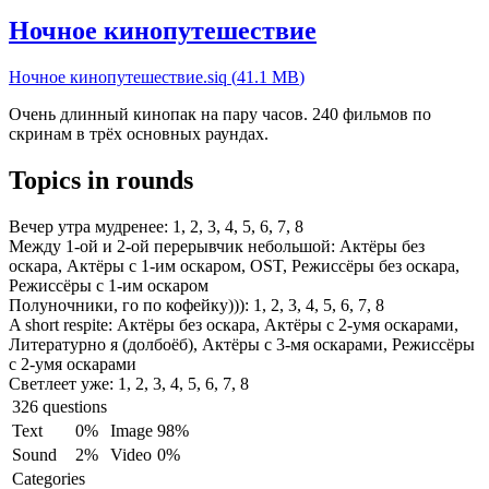
Ночное кинопутешествие
Ночное кинопутешествие.siq
(
41.1 MB
)
Очень длинный кинопак на пару часов. 240 фильмов по
скринам в трёх основных раундах.
Topics in rounds
Вечер утра мудренее:
1, 2, 3, 4, 5, 6, 7, 8
Между 1-ой и 2-ой перерывчик небольшой:
Актёры без
оскара, Актёры с 1-им оскаром, OST, Режиссёры без оскара,
Режиссёры с 1-им оскаром
Полуночники, го по кофейку))):
1, 2, 3, 4, 5, 6, 7, 8
A short respite:
Актёры без оскара, Актёры с 2-умя оскарами,
Литературно я (долбоёб), Актёры с 3-мя оскарами, Режиссёры
с 2-умя оскарами
Светлеет уже:
1, 2, 3, 4, 5, 6, 7, 8
326 questions
Text
0%
Image
98%
Sound
2%
Video
0%
Categories