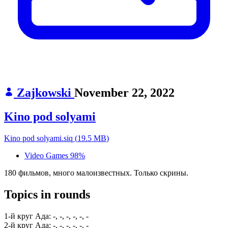
Zajkowski
November 22, 2022
Kino pod solyami
Kino pod solyami.siq
(
19.5 MB
)
Video Games
98%
180 фильмов, много малоизвестных. Только скрины.
Topics in rounds
1-й круг Ада:
-, -, -, -, -, -
2-й круг Ада:
-, -, -, -, -, -