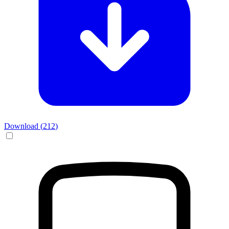
Download (
212
)