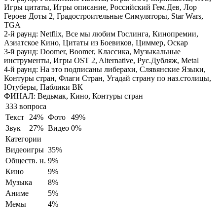
Игры цитаты, Игры описание, Российский Гем.Дев, Лор
Героев Доты 2, Градостроительные Симуляторы, Star Wars,
TGA
2-й раунд:
Netflix, Все мы любим Гослинга, Кинопремии,
Азиатское Кино, Цитаты из Боевиков, Циммер, Оскар
3-й раунд:
Doomer, Boomer, Классика, Музыкальные
инструменты, Игры OST 2, Alternative, Рус.Дубляж, Metal
4-й раунд:
На это подписаны либерахи, Слявянские Языки,
Контуры стран, Флаги Стран, Угадай страну по наз.столицы,
Ютуберы, Паблики ВК
ФИНАЛ:
Ведьмак, Кино, Контуры стран
333 вопроса
Текст
24%
Фото
49%
Звук
27%
Видео
0%
Категории
Видеоигры
35%
Обществ. н.
9%
Кино
9%
Музыка
8%
Аниме
5%
Мемы
4%