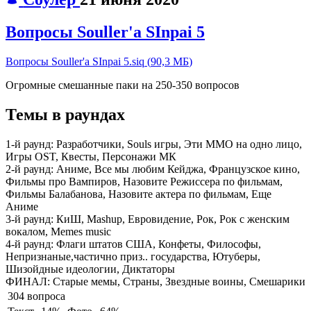
Вопросы Souller'a SInpai 5
Вопросы Souller'a SInpai 5.siq
(
90,3 МБ
)
Огромные смешанные паки на 250-350 вопросов
Темы в раундах
1-й раунд:
Разработчики, Souls игры, Эти MMO на одно лицо,
Игры OST, Квесты, Персонажи МК
2-й раунд:
Аниме, Все мы любим Кейджа, Французское кино,
Фильмы про Вампиров, Назовите Режиссера по фильмам,
Фильмы Балабанова, Назовите актера по фильмам, Еще
Аниме
3-й раунд:
КиШ, Mashup, Евровидение, Рок, Рок с женским
вокалом, Memes music
4-й раунд:
Флаги штатов США, Конфеты, Философы,
Непризнаные,частично приз.. государства, Ютуберы,
Шизойдные идеологии, Диктаторы
ФИНАЛ:
Старые мемы, Страны, Звездные воины, Смешарики
304 вопроса