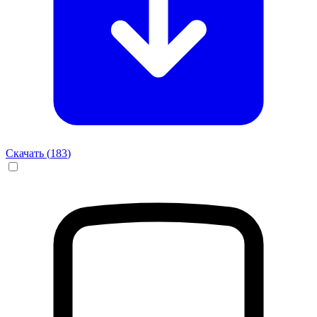
Скачать (
183
)