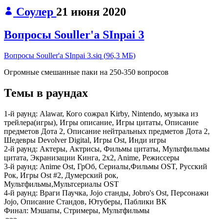
Соулер
21 июня 2020
Вопросы Souller'a SInpai 3
Вопросы Souller'a SInpai 3.siq
(
96,3 МБ
)
Огромные смешанные паки на 250-350 вопросов
Темы в раундах
1-й раунд:
Alawar, Кого сожрал Kirby, Nintendo, музыка из
трейлера(игры), Игры описание, Игры цитаты, Описание
предметов Дота 2, Описание нейтральных предметов Дота 2,
Шедевры Devolver Digital, Игры Ost, Инди игры
2-й раунд:
Актеры, Актрисы, Фильмы цитаты, Мультфильмы
цитата, Экранизации Кинга, 2x2, Anime, Режиссеры
3-й раунд:
Anime Ost, ГрОб, Сериалы,Фильмы OST, Русский
Рок, Игры Ost #2, Думерский рок,
Мультфильмы,Мультсериалы OST
4-й раунд:
Враги Паучка, Jojo станды, Jobro's Ost, Персонажи
Jojo, Описание Стандов, Ютуберы, Паблики ВК
Финал:
Мэшапы, Стримеры, Мультфильмы