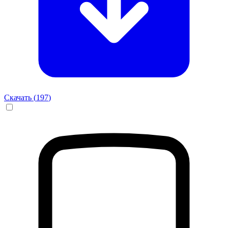
Скачать (
197
)