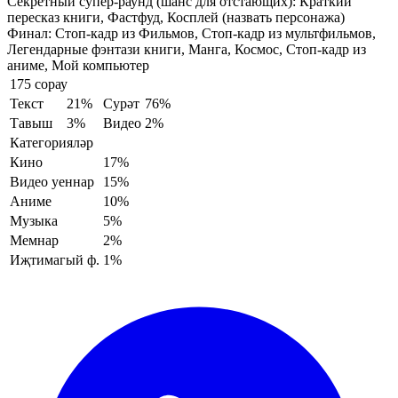
Секретный супер-раунд (шанс для отстающих):
Краткий
пересказ книги, Фастфуд, Косплей (назвать персонажа)
Финал:
Стоп-кадр из Фильмов, Стоп-кадр из мультфильмов,
Легендарные фэнтази книги, Манга, Космос, Стоп-кадр из
аниме, Мой компьютер
175 сорау
Текст
21%
Сурәт
76%
Тавыш
3%
Видео
2%
Категорияләр
Кино
17%
Видео уеннар
15%
Аниме
10%
Музыка
5%
Мемнар
2%
Иҗтимагый ф.
1%