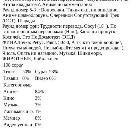
Что за квадратом?, Аниме по комментарию
Раунд номер 5-3=:
Вопросики, Тики-токи, ии описание,
Аниме-шлакоблокунь, Очередной Сопутствующий Трек
(ОСТ), Шарады
Раунд номер фри:
Трудности перевода, Оооу! (18+), По
второстепенным персонажам (Hard), Заполни пропуск,
Косплей, Это Не Досмотрят (ЭНД)
ФИНАЛочка:
Ребус, Paint, 50/50, А ты кто такой вообще?,
Нихуа ты молодой, Не выбирайте меня ( я предупреждал ),
Числа, Опять ии нагадило, Музыка, Шикимори,
ЖИВОТНЫЕ, Лайв-экшен
108 сорау
Текст
50%
Сурәт
53%
Тавыш
0%
Видео
6%
Категорияләр
Аниме
84%
Кино
3%
Музыка
3%
Иҗтимагый ф.
1%
Мемнар
0%
Видео уеннар
0%