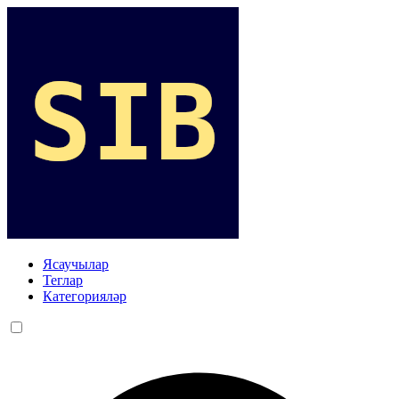
Ясаучылар
Теглар
Категорияләр