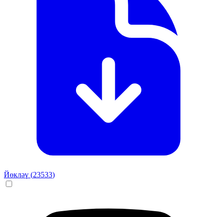
Йөкләү (
23533
)