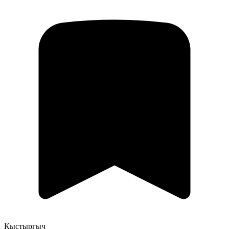
Кыстыргыч