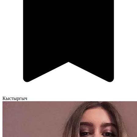
Кыстыргыч