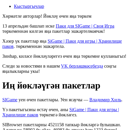
Кыстыргычлар
Хөрмәтле авторлар! Йөкләү өчен яңа төркем
13 апрельдән башлап иске
Паки для SIGame | Своя Игра
төркеменнән килгән яңа пакетлар эшкәртелмәячәк!
Хәзер үк пакетлар яңа
SiGame | Паки для игры | Хранилище
паков
. төркеменнән эшкәртелә.
Зинһар, киләсе йөкләүләрегез өчен яңа төркемне кулланыгыз!
Следи за новостями в нашем
VK берләшмәсебездә
соңгы
яңалыкларны укы!
Иң йөкләүгән пакетлар
SIGame
уен өчен пакетлары. Уен ясаучы —
Владимир Хиль
.
Үз пакетыгызны өстәү өчен, аны
SiGame | Паки для игры |
Хранилище паков
төркемгә йөкләгез.
SIBrowser пакетларны 4521158 тапкыр йөкләргә булышкан.
Аларның: 58902 бу айда, 46983 бу атнада һәм 1223 бүген!