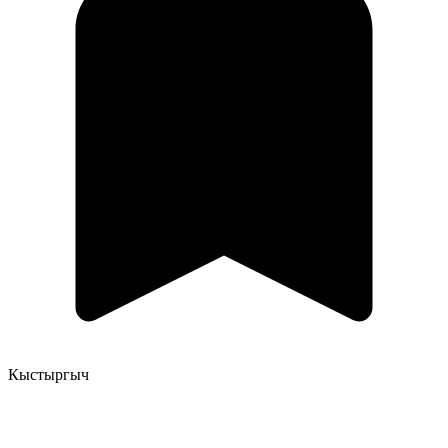
Кыстыргыч