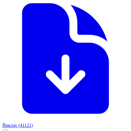
Йөкләү (
41121
)