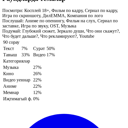
Посмотри:
Косплей 18+, Фильм по кадру, Сериал по кадру,
Игра по скриншоту, ДилЕММА, Компания по лого
Послушай:
Аниме по опенингу, Фильм на слух, Сериал по
заставке, Игра по звуку, OST, Музыка
Подумай:
Глубокий сюжет, Зеркало души, Что они скажут?,
Что будет дальше?, Что рекламируют?, Youtube
90 сорау
Текст
7%
Сурәт
50%
Тавыш
33%
Видео
17%
Категорияләр
Музыка
27%
Кино
26%
Видео уеннар
22%
Аниме
22%
Мемнар
12%
Иҗтимагый ф.
0%