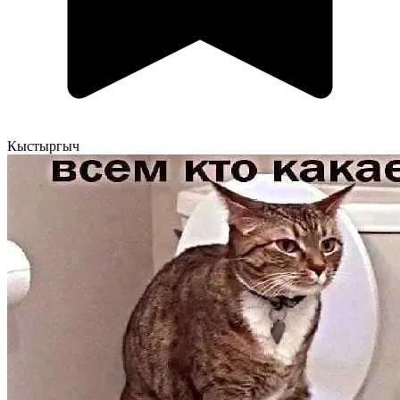
Кыстыргыч