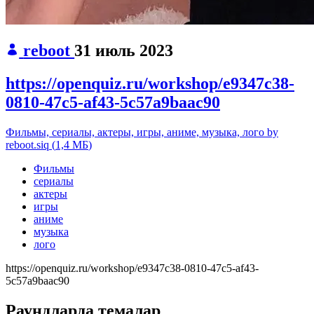
reboot
31 июль 2023
https://openquiz.ru/workshop/e9347c38-
0810-47c5-af43-5c57a9baac90
Фильмы, сериалы, актеры, игры, аниме, музыка, лого by
reboot.siq
(
1,4 МБ
)
Фильмы
сериалы
актеры
игры
аниме
музыка
лого
https://openquiz.ru/workshop/e9347c38-0810-47c5-af43-
5c57a9baac90
Раундларда темалар