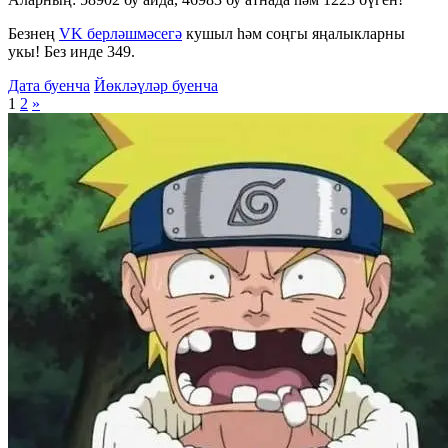
Безнең
VK берләшмәсегә
кушыл һәм соңгы яңалыкларны
укы! Без инде 349.
Дата буенча
Йөкләүләр буенча
1
2
»