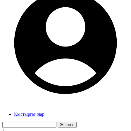
Кыстыргычлар