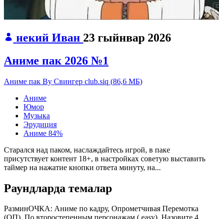
некий Иван
23 гыйнвар 2026
Аниме пак 2026 №1
Аниме пак By Свингер club.siq
(
86,6 МБ
)
Аниме
Юмор
Музыка
Эрудиция
Аниме
84%
Старался над паком, наслаждайтесь игрой, в паке
присутствует контент 18+, в настройках советую выставить
таймер на нажатие кнопки ответа минуту, на...
Раундларда темалар
РазминОЧКА:
Аниме по кадру, Опрометчивая Перемотка
(ОП), По второстепенным персонажам ( easy), Назовите 4 ...,