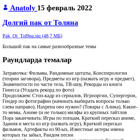
Anatoly
15 февраль 2022
Долгий пак от Толяна
Pak_Ot_Tol9na.siq
(
48,7 МБ
)
Большой пак на самые разнообразные темы
Раундларда темалар
Затравочка:
Фильмы, Рандомные цитаты, Конспирологии
(теории заговора), Предметы из игр (назвать игру и предмет),
Знаменитости по части тела, ТВ-шоу, Рекорды из книги
Гинесса (Угадать рекорд по фото)
Продолжаем:
Стоп-кадр из сериалов, Игрооргии, Супергерои,
Гендер по фотографии (начинать выбирать вопросы только
слева направо), Нахрена оно нужно? (Товары с Алика), Какие-
то мемы, Аниме (и не только) милфы из крупных тайтлов
Пора заканчивать:
Игры по попцам, Краткий пересказ аниме,
Здания и места из игр (назвать игру), Краткий пересказ
фильмов, Артефакты из 90-ых, Известные актеры имена
которых ты забыл, Рандом песни