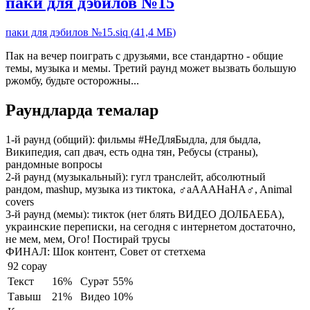
паки для дэбилов №15
паки для дэбилов №15.siq
(
41,4 МБ
)
Пак на вечер поиграть с друзьями, все стандартно - общие
темы, музыка и мемы. Третий раунд может вызвать большую
ржомбу, будьте осторожны...
Раундларда темалар
1-й раунд (общий):
фильмы #НеДляБыдла, для быдла,
Википедия, сап двач, есть одна тян, Ребусы (страны),
рандомные вопросы
2-й раунд (музыкальный):
гугл транслейт, абсолютный
рандом, mashup, музыка из тиктока, ♂aAAAHaHA♂, Animal
covers
3-й раунд (мемы):
тикток (нет блять ВИДЕО ДОЛБАЕБА),
украинские переписки, на сегодня с интернетом достаточно,
не мем, мем, Ого! Постирай трусы
ФИНАЛ:
Шок контент, Совет от стетхема
92 сорау
Текст
16%
Сурәт
55%
Тавыш
21%
Видео
10%