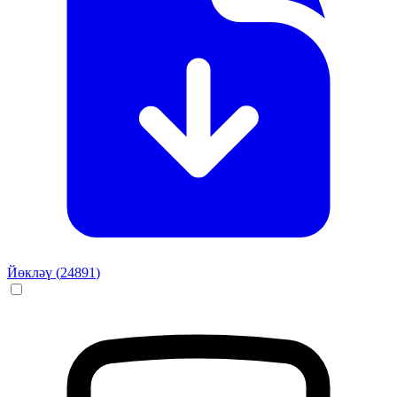
Йөкләү (
24891
)