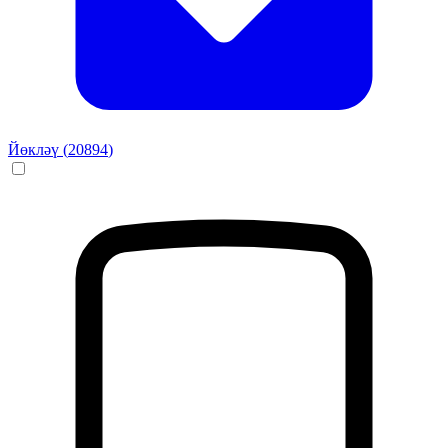
Йөкләү (
20894
)