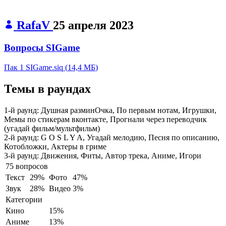
RafaV
25 апреля 2023
Вопросы SIGame
Пак 1 SIGame.siq
(
14,4 МБ
)
Темы в раундах
1-й раунд:
Душная разминОчка, По первым нотам, Игрушки,
Мемы по стикерам вконтакте, Прогнали через переводчик
(угадай фильм/мультфильм)
2-й раунд:
G O S L Y A, Угадай мелодию, Песня по описанию,
Котобложки, Актеры в гриме
3-й раунд:
Движения, Фиты, Автор трека, Аниме, Игори
75 вопросов
Текст
29%
Фото
47%
Звук
28%
Видео
3%
Категории
Кино
15%
Аниме
13%