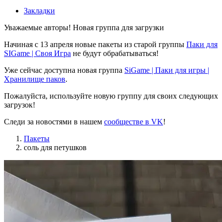
Закладки
Уважаемые авторы! Новая группа для загрузки
Начиная с 13 апреля новые пакеты из старой группы
Паки для
SIGame | Своя Игра
не будут обрабатываться!
Уже сейчас доступна новая группа
SiGame | Паки для игры |
Хранилище паков
.
Пожалуйста, используйте новую группу для своих следующих
загрузок!
Следи за новостями в нашем
сообществе в VK
!
Пакеты
соль для петушков