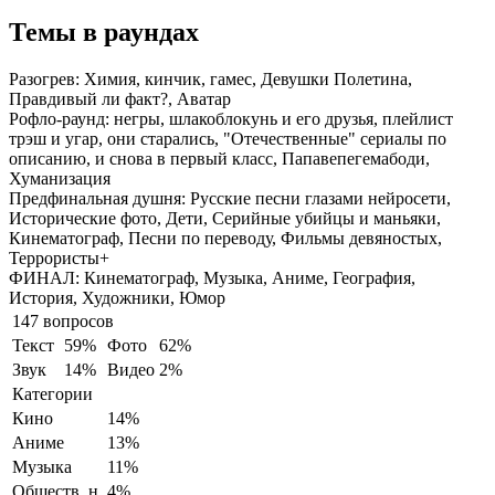
Темы в раундах
Разогрев:
Химия, кинчик, гамес, Девушки Полетина,
Правдивый ли факт?, Аватар
Рофло-раунд:
негры, шлакоблокунь и его друзья, плейлист
трэш и угар, они старались, "Отечественные" сериалы по
описанию, и снова в первый класс, Папавепегемабоди,
Хуманизация
Предфинальная душня:
Русские песни глазами нейросети,
Исторические фото, Дети, Серийные убийцы и маньяки,
Кинематограф, Песни по переводу, Фильмы девяностых,
Террористы+
ФИНАЛ:
Кинематограф, Музыка, Аниме, География,
История, Художники, Юмор
147 вопросов
Текст
59%
Фото
62%
Звук
14%
Видео
2%
Категории
Кино
14%
Аниме
13%
Музыка
11%
Обществ. н.
4%