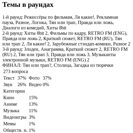
Темы в раундах
1-й раунд:
Режиссёры по фильмам, Ля какие!, Рекламная
пауза, Разное, Логика, Тян или трап, Правда или ложь,
Диалоги из комедий, Хиты 8bit
2-й раунд:
Хиты 8bit 2, Фильмы по кадру, RETRO FM (ENG),
Правда или ложь 2, Краткий сюжет, RETRO FM (RU), Тян
или трап 2, Ля какие! 2, Зарубежные стэндап-комики, Разное 2
3-й раунд:
Злодеи, Анаграмма, Краткий сюжет 2, RETRO FM
(RU) 2, Тян или трап 3, Правда или ложь 3, Музыканты
электронной музыки, RETRO FM (ENG) 2
ФИНАЛ:
Тян или трап?, Столица, Загадка из тюрячки
273 вопроса
Текст
37%
Фото
37%
Звук
26%
Видео
0%
Категории
Кино
15%
Аниме
13%
Музыка
11%
Видеоигры
3%
Мемы
1%
Обществ. н.
1%