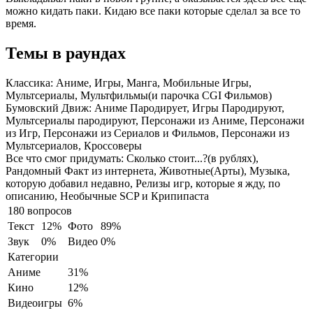
можно кидать паки. Кидаю все паки которые сделал за все то
время.
Темы в раундах
Классика:
Аниме, Игры, Манга, Мобильные Игры,
Мультсериалы, Мультфильмы(и парочка CGI Фильмов)
Бумовский Движ:
Аниме Пародирует, Игры Пародируют,
Мультсериалы пародируют, Персонажи из Аниме, Персонажи
из Игр, Персонажи из Сериалов и Фильмов, Персонажи из
Мультсериалов, Кроссоверы
Все что смог придумать:
Сколько стоит...?(в рублях),
Рандомный Факт из интернета, Животные(Арты), Музыка,
которую добавил недавно, Релизы игр, которые я жду, по
описанию, Необычные SCP и Крипипаста
180 вопросов
Текст
12%
Фото
89%
Звук
0%
Видео
0%
Категории
Аниме
31%
Кино
12%
Видеоигры
6%