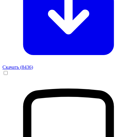
Скачать (
8436
)