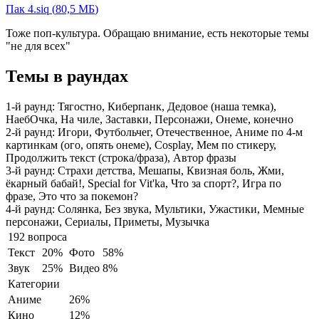
Пак 4.siq
(
80,5 МБ
)
Тоже поп-культура. Обращаю внимание, есть некоторые темы
"не для всех"
Темы в раундах
1-й раунд:
Тягостно, Киберпанк, Дедовое (наша темка),
НаебОчка, На чиле, Заставки, Персонажи, Онеме, конечно
2-й раунд:
Игори, Футбольчег, Отечественное, Аниме по 4-м
картинкам (ого, опять онеме), Cosplay, Мем по стикеру,
Продолжить текст (строка/фраза), Автор фразы
3-й раунд:
Страхи детства, Мешапы, Квизная боль, Жми,
ёкарный бабай!, Special for Vit'ka, Что за спорт?, Игра по
фразе, Это что за покемон?
4-й раунд:
Солянка, Без звука, Мультики, Ужастики, Мемные
персонажи, Сериалы, Приметы, Музычка
192 вопроса
Текст
20%
Фото
58%
Звук
25%
Видео
8%
Категории
Аниме
26%
Кино
12%