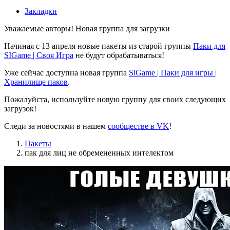
Закладки
Уважаемые авторы! Новая группа для загрузки
Начиная с 13 апреля новые пакеты из старой группы
Паки для
SIGame | Своя Игра
не будут обрабатываться!
Уже сейчас доступна новая группа
SiGame | Паки для игры |
Хранилище паков
.
Пожалуйста, используйте новую группу для своих следующих
загрузок!
Следи за новостями в нашем
сообществе в VK
!
Пакеты
пак для лиц не обремененных интелектом