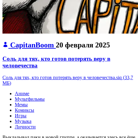
CapitanBoom
20 февраля 2025
Соль для тях, кто готов потерять веру в
человечества
Соль для тях, кто готов потерять веру в человечества.siq
(
33,7
МБ
)
Аниме
Мультфильмы
Мемы
Комиксы
Игры
Музыка
Личности
Выкладывал паки в новой группе, а оказывается здесь все ёще