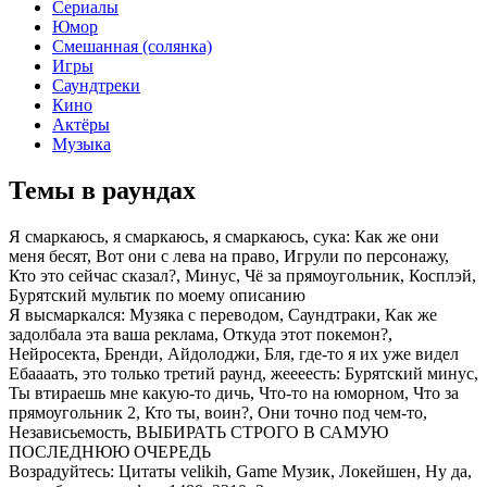
Сериалы
Юмор
Смешанная (солянка)
Игры
Саундтреки
Кино
Актёры
Музыка
Темы в раундах
Я смаркаюсь, я смаркаюсь, я смаркаюсь, сука:
Как же они
меня бесят, Вот они с лева на право, Игрули по персонажу,
Кто это сейчас сказал?, Минус, Чё за прямоугольник, Косплэй,
Бурятский мультик по моему описанию
Я высмаркался:
Музяка с переводом, Саундтраки, Как же
задолбала эта ваша реклама, Откуда этот покемон?,
Нейросекта, Бренди, Айдолоджи, Бля, где-то я их уже видел
Ебаааать, это только третий раунд, жеееесть:
Бурятский минус,
Ты втираешь мне какую-то дичь, Что-то на юморном, Что за
прямоугольник 2, Кто ты, воин?, Они точно под чем-то,
Независьемость, ВЫБИРАТЬ СТРОГО В САМУЮ
ПОСЛЕДНЮЮ ОЧЕРЕДЬ
Возрадуйтесь:
Цитаты velikih, Game Музик, Локейшен, Ну да,