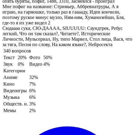
опять буряты, пофиг, 1488, 3310, Засмеялся - проиграл
Мне пофиг на название:
Стримьер, Аббревиатруры, А я
играю, на гармошке, только раз в гааааду, Идеи кончили,
поэтому руское минус музло, Ням-ням, Хуманизейшн, Бля,
где-то я их уже видел 2
Сюдаааа сука, СЮ-ДАААА, SIUUUUU:
Саундтрек, Ребус
легкий, Что он там сказал?, Читаете?, Исторические
Личности, Мульсериал, Ну, типо Марвел, Стол лица, Вася, что
за тяга, Песня по слову, На каком языке?, Нейросекта
340 вопросов
Текст
20%
Фото
50%
Звук
0%
Видео
4%
Категории
Аниме
32%
Кино
7%
Видеоигры
6%
Музыка
6%
Обществ. н.
3%
Мемы
2%