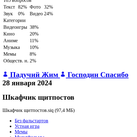
165 вопросов
Текст
82%
Фото
32%
Звук
0%
Видео
24%
Категории
Видеоигры
38%
Кино
20%
Аниме
11%
Музыка
10%
Мемы
8%
Обществ. н.
2%
Падучий Жим
Господин Спасибо
28 января 2024
Шкафчик щитпостов
Шкафчик щитпостов.siq
(
97,4 МБ
)
Без фальстартов
Устная игра
Мемы