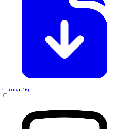
Скачать (
216
)