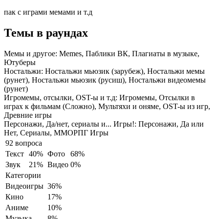
пак с играми мемами и т.д
Темы в раундах
Мемы и другое:
Memes, Паблики ВК, Плагиаты в музыке,
Ютуберы
Ностальжи:
Ностальжи мьюзик (зарубеж), Ностальжи мемы
(рунет), Ностальжи мьюзик (русиш), Ностальжи видеомемы
(рунет)
Игромемы, отсылки, OST-ы и т.д:
Игромемы, Отсылки в
играх к фильмам (Сложно), Мультяхи и оняме, OST-ы из игр,
Древние игры
Персонажи, Да/нет, сериалы и... Игры!:
Персонажи, Да или
Нет, Сериалы, ММОРПГ Игры
92 вопроса
Текст
40%
Фото
68%
Звук
21%
Видео
0%
Категории
Видеоигры
36%
Кино
17%
Аниме
10%
Музыка
8%