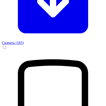
Скачать (
183
)