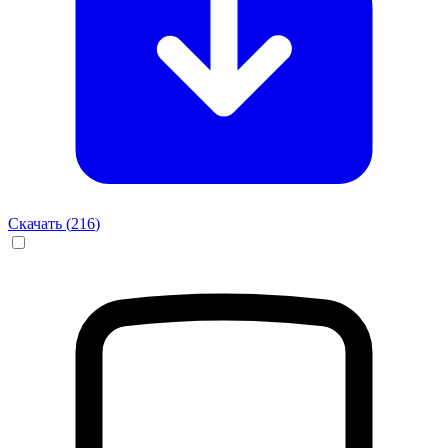
Скачать (
216
)