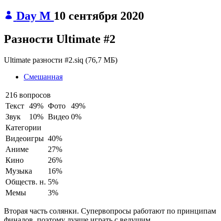
Day M
10 сентября 2020
Разности Ultimate #2
Ultimate разности #2.siq
(
76,7 МБ
)
Смешанная
216 вопросов
Текст
49%
Фото
49%
Звук
10%
Видео
0%
Категории
Видеоигры
40%
Аниме
27%
Кино
26%
Музыка
16%
Обществ. н.
5%
Мемы
3%
Вторая часть солянки. Супервопросы работают по принципам
финалов, поэтому лучше играть с ведущим.