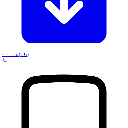
Скачать (
295
)