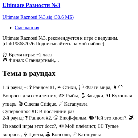
Ultimate Разности №3
Ultimate Raznosti №3.siq
(
30,6 МБ
)
Смешанная
Ultimate Raznosti №3, рекомендуется к игре с ведущим.
[club198687026|Подписывайтесь на мой паблос]
⏰ Время игры: ~2 часа
🏁 Финал: Стандартный,...
Темы в раундах
1-й раунд +:
❓ Рандом #1, ✒ Стихи, 🏳 Флаги мира, 👩‍🦲
Вопросы для семилетних, 🐟 Рыбы, 🤔 Загадки, 🍴 Кухонная
утварь, 🎬 Cinema Critique, ☄ Катапульта
Супервопрос #1:
В последний раз
2-й раунд:
❓ Рандом #2, 🙂 Emoji-фильм, 🐿️ Чей это хвост?, 👾
Из какой игры этот босс?, 🔊 Мой плейлист, 🤷‍♂ Тупые
вопросы, 🌹 Цветы, 🕹️ Консоли, ☄ Катапульта