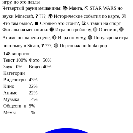
игру, но это пазлы
Четвертый раунд мешанины:
📚 Манга, ⛏️ STAR WARS но
звуки Minecraft, ❓ ???, 🌍 Исторические события по карте, 😲
Что там было?, 💲 Сколько это стоит?, 🤑 Ставки на спорт
Финальная мешанина:
🟠 Игра по трейлеру, 🟡 Опенинг, 🟢
Аниме по экшен-сцене, 🔴 Игра по мему, 🟢 Популярная игра
по отзыву в Steam, ❓ ???, 🟡 Персонаж по funko pop
148 вопросов
Текст
100%
Фото
56%
Звук
0%
Видео
40%
Категории
Видеоигры
43%
Кино
22%
Аниме
22%
Музыка
14%
Обществ. н.
5%
Мемы
1%