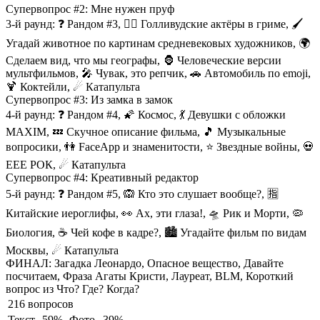
Супервопрос #2:
Мне нужен пруф
3-й раунд:
❓ Рандом #3, 💆‍♂ Голливудские актёры в гриме, 🖌️
Угадай животное по картинам средневековых художников, 🌍
Сделаем вид, что мы географы, 🦍 Человеческие версии
мультфильмов, 🎤 Чувак, это репчик, 🚗 Автомобиль по emoji,
🍹 Коктейли, ☄ Катапульта
Супервопрос #3:
Из замка в замок
4-й раунд:
❓ Рандом #4, 🌠 Космос, 💃 Девушки с обложки
MAXIM, 💤 Скучное описание фильма, 🎵 Музыкальные
вопросики, 👫 FaceApp и знаменитости, ⭐ Звездные войны, 💀
ЕЕЕ РОК, ☄ Катапульта
Супервопрос #4:
Креативный редактор
5-й раунд:
❓ Рандом #5, 🙉 Кто это слушает вообще?, 🈯
Китайские иероглифы, 👀 Ах, эти глаза!, 🛸 Рик и Морти, 🦠
Биология, ☕ Чей кофе в кадре?, 🏙️ Угадайте фильм по видам
Москвы, ☄ Катапульта
ФИНАЛ:
Загадка Леонардо, Опасное вещество, Давайте
посчитаем, Фраза Агаты Кристи, Лауреат, BLM, Короткий
вопрос из Что? Где? Когда?
216 вопросов
Текст
59%
Фото
39%