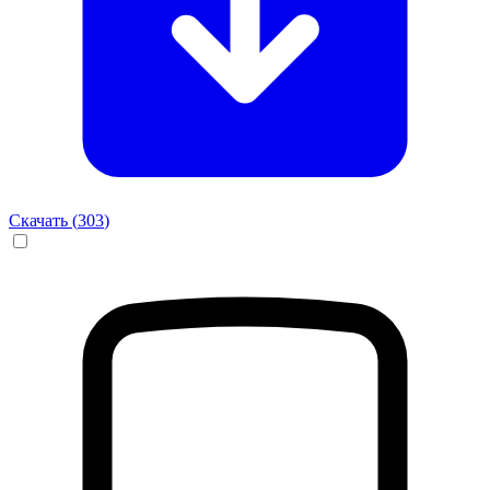
Скачать (
303
)