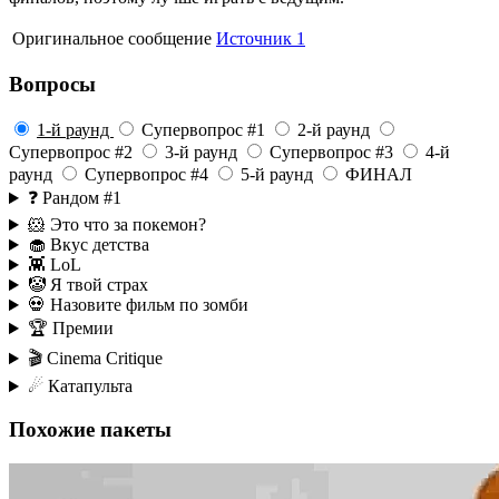
Оригинальное сообщение
Источник 1
Вопросы
1-й раунд
Супервопрос #1
2-й раунд
Супервопрос #2
3-й раунд
Супервопрос #3
4-й
раунд
Супервопрос #4
5-й раунд
ФИНАЛ
❓ Рандом #1
🐹 Это что за покемон?
🧁 Вкус детства
👾 LoL
🤡 Я твой страх
💀 Назовите фильм по зомби
🏆 Премии
🎬 Cinema Critique
☄ Катапульта
Похожие пакеты