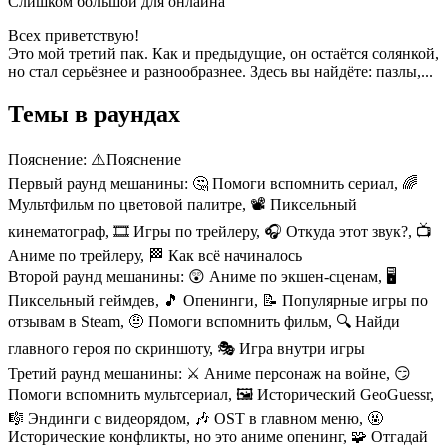
Слишком большой для онлайна
Всех приветствую!
Это мой третий пак. Как и предыдущие, он остаётся солянкой,
но стал серьёзнее и разнообразнее. Здесь вы найдёте: пазлы,...
Темы в раундах
Пояснение:
⚠️Пояснение
Первый раунд мешанины:
🤔 Помоги вспомнить сериал, 🌈
Мультфильм по цветовой палитре, 📽️ Пиксельный
кинематограф, 🎞️ Игры по трейлеру, 🎧 Откуда этот звук?, 📺
Аниме по трейлеру, 🏁 Как всё начиналось
Второй раунд мешанины:
😲 Аниме по экшен-сценам, 🖥️
Пиксельный геймдев, 🎵 Опенинги, 📝 Популярные игры по
отзывам в Steam, 🤨 Помоги вспомнить фильм, 🔍 Найди
главного героя по скриншоту, 🎭 Игра внутри игры
Третий раунд мешанины:
⚔️ Аниме персонаж на войне, 😏
Помоги вспомнить мультсериал, 🖼️ Исторический GeoGuessr,
🎼 Эндинги с видеорядом, 🎶 OST в главном меню, 🤬
Исторические конфликты, но это аниме опенинг, 🧩 Отгадай