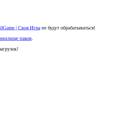
SIGame | Своя Игра
не будут обрабатываться!
ранилище паков
.
агрузок!