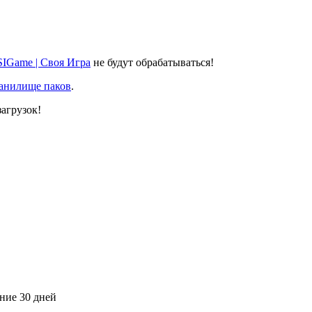
SIGame | Своя Игра
не будут обрабатываться!
ранилище паков
.
агрузок!
дние 30 дней