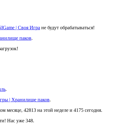
SIGame | Своя Игра
не будут обрабатываться!
ранилище паков
.
агрузок!
иль
.
игры | Хранилище паков
.
ом месяце, 42813 на этой неделе и 4175 сегодня.
и! Нас уже 348.