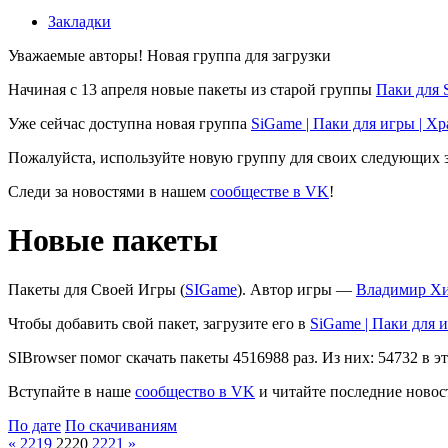
Закладки
Уважаемые авторы! Новая группа для загрузки
Начиная с 13 апреля новые пакеты из старой группы
Паки для 
Уже сейчас доступна новая группа
SiGame | Паки для игры | Х
Пожалуйста, используйте новую группу для своих следующих з
Следи за новостями в нашем
сообществе в VK
!
Новые пакеты
Пакеты для Своей Игры (
SIGame
). Автор игры —
Владимир Х
Чтобы добавить свой пакет, загрузите его в
SiGame | Паки для 
SIBrowser помог скачать пакеты 4516988 раз. Из них: 54732 в эт
Вступайте в наше
сообщество в VK
и читайте последние новост
По дате
По скачиваниям
«
2219
2220
2221
»