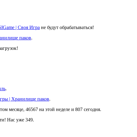
SIGame | Своя Игра
не будут обрабатываться!
ранилище паков
.
агрузок!
иль
.
игры | Хранилище паков
.
том месяце, 46567 на этой неделе и 807 сегодня.
и! Нас уже 349.