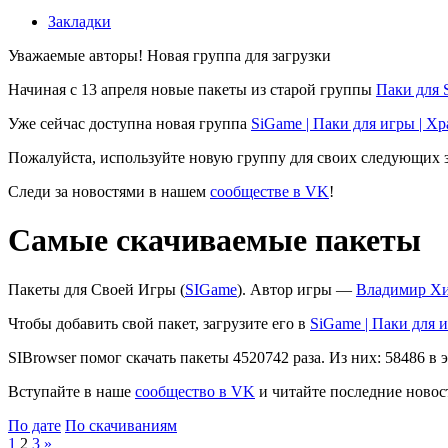
Закладки
Уважаемые авторы! Новая группа для загрузки
Начиная с 13 апреля новые пакеты из старой группы
Паки для 
Уже сейчас доступна новая группа
SiGame | Паки для игры | Х
Пожалуйста, используйте новую группу для своих следующих з
Следи за новостями в нашем
сообществе в VK
!
Самые скачиваемые пакеты
Пакеты для Своей Игры (
SIGame
). Автор игры —
Владимир Х
Чтобы добавить свой пакет, загрузите его в
SiGame | Паки для 
SIBrowser помог скачать пакеты 4520742 раза. Из них: 58486 в э
Вступайте в наше
сообщество в VK
и читайте последние новост
По дате
По скачиваниям
1
2
3
»